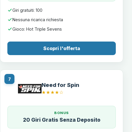
Giri gratuiti: 100
Nessuna ricarica richiesta
Gioco: Hot Triple Sevens
Scopri l'offerta
7
Need for Spin
★★★★☆
BONUS
20 Giri Gratis Senza Deposito