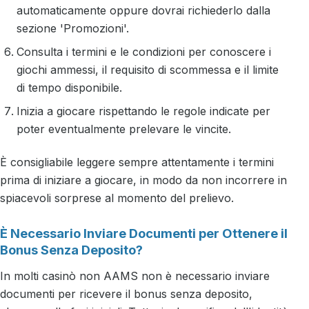
automaticamente oppure dovrai richiederlo dalla
sezione 'Promozioni'.
Consulta i termini e le condizioni per conoscere i
giochi ammessi, il requisito di scommessa e il limite
di tempo disponibile.
Inizia a giocare rispettando le regole indicate per
poter eventualmente prelevare le vincite.
È consigliabile leggere sempre attentamente i termini
prima di iniziare a giocare, in modo da non incorrere in
spiacevoli sorprese al momento del prelievo.
È Necessario Inviare Documenti per Ottenere il
Bonus Senza Deposito?
In molti casinò non AAMS non è necessario inviare
documenti per ricevere il bonus senza deposito,