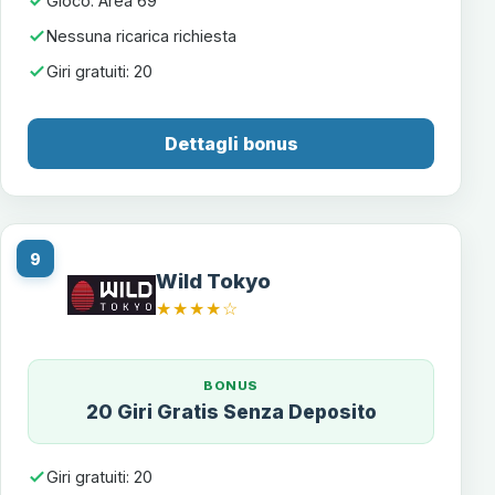
Gioco: Area 69
Nessuna ricarica richiesta
Giri gratuiti: 20
Dettagli bonus
9
Wild Tokyo
★★★★☆
BONUS
20 Giri Gratis Senza Deposito
Giri gratuiti: 20