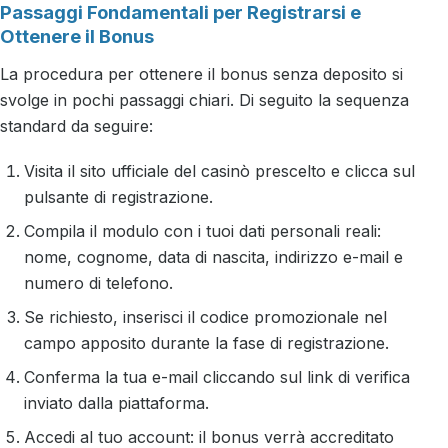
Passaggi Fondamentali per Registrarsi e
Ottenere il Bonus
La procedura per ottenere il bonus senza deposito si
svolge in pochi passaggi chiari. Di seguito la sequenza
standard da seguire:
Visita il sito ufficiale del casinò prescelto e clicca sul
pulsante di registrazione.
Compila il modulo con i tuoi dati personali reali:
nome, cognome, data di nascita, indirizzo e-mail e
numero di telefono.
Se richiesto, inserisci il codice promozionale nel
campo apposito durante la fase di registrazione.
Conferma la tua e-mail cliccando sul link di verifica
inviato dalla piattaforma.
Accedi al tuo account: il bonus verrà accreditato