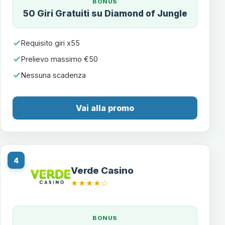
BONUS
50 Giri Gratuiti su Diamond of Jungle
Requisito giri x55
Prelievo massimo €50
Nessuna scadenza
Vai alla promo
4
Verde Casino
★★★★☆
BONUS