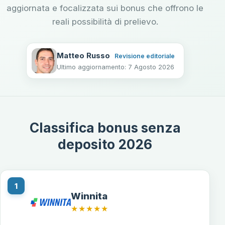
aggiornata e focalizzata sui bonus che offrono le
reali possibilità di prelievo.
Matteo Russo
Revisione editoriale
Ultimo aggiornamento: 7 Agosto 2026
Classifica bonus senza
deposito 2026
1
Winnita
★★★★★