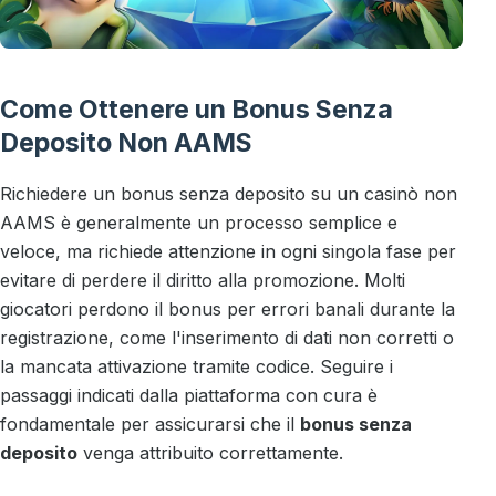
Come Ottenere un Bonus Senza
Deposito Non AAMS
Richiedere un bonus senza deposito su un casinò non
AAMS è generalmente un processo semplice e
veloce, ma richiede attenzione in ogni singola fase per
evitare di perdere il diritto alla promozione. Molti
giocatori perdono il bonus per errori banali durante la
registrazione, come l'inserimento di dati non corretti o
la mancata attivazione tramite codice. Seguire i
passaggi indicati dalla piattaforma con cura è
fondamentale per assicurarsi che il
bonus senza
deposito
venga attribuito correttamente.