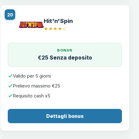
20
Hit'n'Spin
★★★★☆
BONUS
€25 Senza deposito
Valido per 5 giorni
Prelievo massimo €25
Requisito cash x5
Dettagli bonus