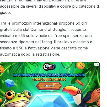
accessibile da diversi dispositivi e copre più categorie di
gioco.
Tra le promozioni internazionali propone 50 giri
gratuiti sulla slot Diamond of Jungle. Il requisito
indicato è x55 sulle vincite dei free spin, senza una
scadenza riportata nel listing. Il prelievo massimo è
fissato a €50 e l'attivazione viene descritta come
automatica dopo la registrazione.