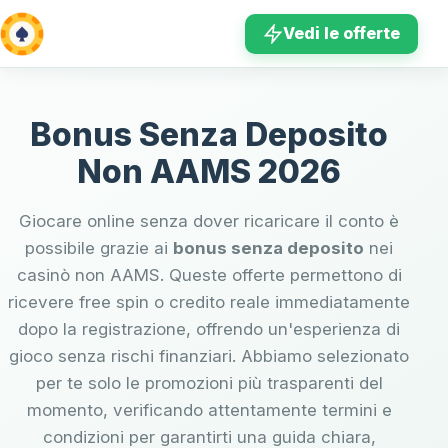
Vedi le offerte
Bonus Senza Deposito
Non AAMS 2026
Giocare online senza dover ricaricare il conto è
possibile grazie ai
bonus senza deposito
nei
casinò non AAMS. Queste offerte permettono di
ricevere free spin o credito reale immediatamente
dopo la registrazione, offrendo un'esperienza di
gioco senza rischi finanziari. Abbiamo selezionato
per te solo le promozioni più trasparenti del
momento, verificando attentamente termini e
condizioni per garantirti una guida chiara,