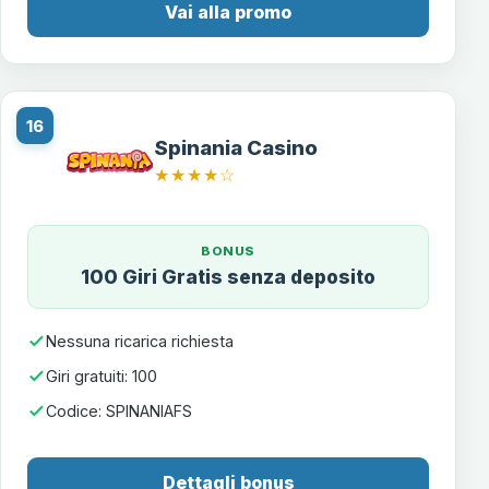
Vai alla promo
16
Spinania Casino
★★★★☆
BONUS
100 Giri Gratis senza deposito
Nessuna ricarica richiesta
Giri gratuiti: 100
Codice: SPINANIAFS
Dettagli bonus