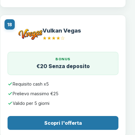
18
Vulkan Vegas
★★★★☆
BONUS
€20 Senza deposito
Requisito cash x5
Prelievo massimo €25
Valido per 5 giorni
Scopri l'offerta