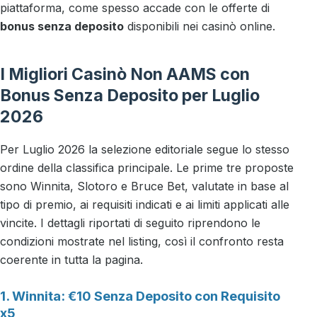
piattaforma, come spesso accade con le offerte di
bonus senza deposito
disponibili nei casinò online.
I Migliori Casinò Non AAMS con
Bonus Senza Deposito per Luglio
2026
Per Luglio 2026 la selezione editoriale segue lo stesso
ordine della classifica principale. Le prime tre proposte
sono Winnita, Slotoro e Bruce Bet, valutate in base al
tipo di premio, ai requisiti indicati e ai limiti applicati alle
vincite. I dettagli riportati di seguito riprendono le
condizioni mostrate nel listing, così il confronto resta
coerente in tutta la pagina.
1. Winnita: €10 Senza Deposito con Requisito
x5