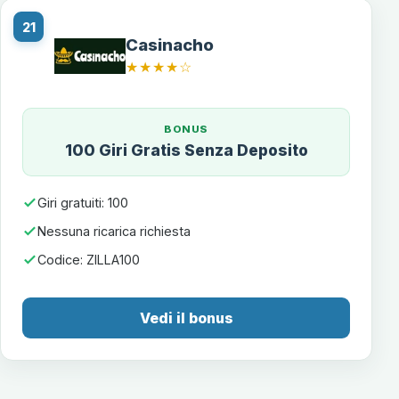
21
Casinacho
★★★★☆
BONUS
100 Giri Gratis Senza Deposito
Giri gratuiti: 100
Nessuna ricarica richiesta
Codice: ZILLA100
Vedi il bonus