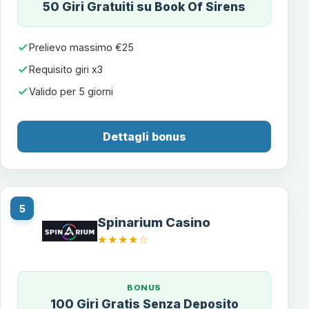
50 Giri Gratuiti su Book Of Sirens
Prelievo massimo €25
Requisito giri x3
Valido per 5 giorni
Dettagli bonus
5
Spinarium Casino
★★★★☆
BONUS
100 Giri Gratis Senza Deposito