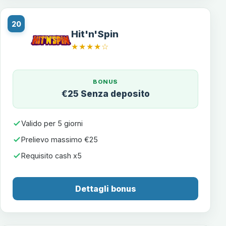
20
Hit'n'Spin
★★★★☆
BONUS
€25 Senza deposito
Valido per 5 giorni
Prelievo massimo €25
Requisito cash x5
Dettagli bonus