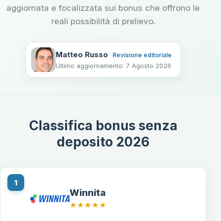
aggiornata e focalizzata sui bonus che offrono le
reali possibilità di prelievo.
Matteo Russo
Revisione editoriale
Ultimo aggiornamento: 7 Agosto 2026
Classifica bonus senza
deposito 2026
1
Winnita
★★★★★