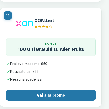
19
XON.bet
★★★★☆
BONUS
100 Giri Gratuiti su Alien Fruits
Prelievo massimo €50
Requisito giri x55
Nessuna scadenza
Vai alla promo