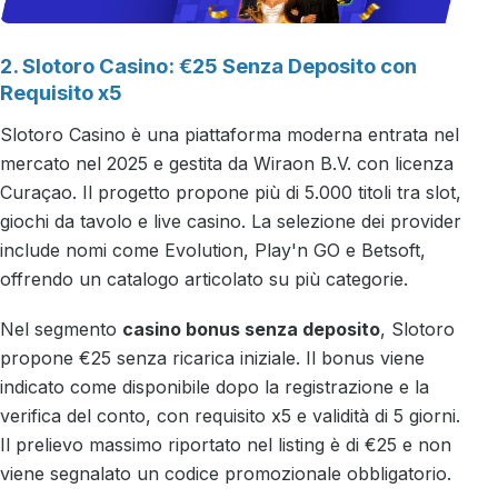
2. Slotoro Casino: €25 Senza Deposito con
Requisito x5
Slotoro Casino è una piattaforma moderna entrata nel
mercato nel 2025 e gestita da Wiraon B.V. con licenza
Curaçao. Il progetto propone più di 5.000 titoli tra slot,
giochi da tavolo e live casino. La selezione dei provider
include nomi come Evolution, Play'n GO e Betsoft,
offrendo un catalogo articolato su più categorie.
Nel segmento
casino bonus senza deposito
, Slotoro
propone €25 senza ricarica iniziale. Il bonus viene
indicato come disponibile dopo la registrazione e la
verifica del conto, con requisito x5 e validità di 5 giorni.
Il prelievo massimo riportato nel listing è di €25 e non
viene segnalato un codice promozionale obbligatorio.