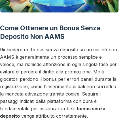
Come Ottenere un Bonus Senza
Deposito Non AAMS
Richiedere un bonus senza deposito su un casinò non
AAMS è generalmente un processo semplice e
veloce, ma richiede attenzione in ogni singola fase per
evitare di perdere il diritto alla promozione. Molti
giocatori perdono il bonus per errori banali durante la
registrazione, come l'inserimento di dati non corretti o
la mancata attivazione tramite codice. Seguire i
passaggi indicati dalla piattaforma con cura è
fondamentale per assicurarsi che il
bonus senza
deposito
venga attribuito correttamente.