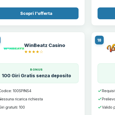
Scopri l'offerta
18
WinBeatz Casino
★★★★☆
BONUS
100 Giri Gratis senza deposito
Codice: 100SPINS4
Requisi
Nessuna ricarica richiesta
Prelie
Giri gratuiti: 100
Valido 