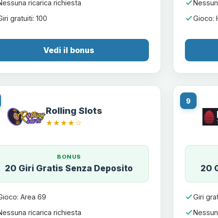
Nessuna ricarica richiesta
Nessuna
Giri gratuiti: 100
Gioco: 
Vedi il bonus
9
Rolling Slots
★★★★☆
BONUS
20 Giri Gratis Senza Deposito
20 
Gioco: Area 69
Giri grat
Nessuna ricarica richiesta
Nessuna