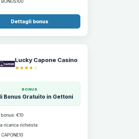
: BONUS100
Dettagli bonus
Lucky Capone Casino
★★★★☆
BONUS
i Bonus Gratuito in Gettoni
 bonus: €10
 ricarica richiesta
: CAPONE10