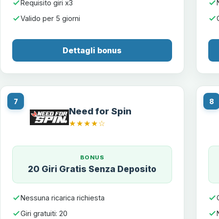
Requisito giri x3
Valido per 5 giorni
Dettagli bonus
7
8
Need for Spin
★★★★☆
BONUS
20 Giri Gratis Senza Deposito
Nessuna ricarica richiesta
Giri gratuiti: 20