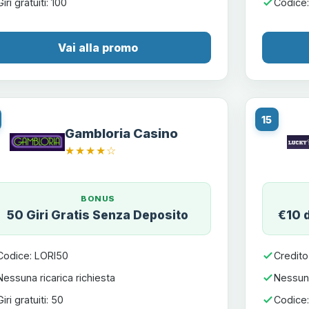
Giri gratuiti: 100
Codice
Vai alla promo
15
Gambloria Casino
★★★★☆
BONUS
50 Giri Gratis Senza Deposito
€10 d
Codice: LORI50
Credito
Nessuna ricarica richiesta
Nessuna
Giri gratuiti: 50
Codice