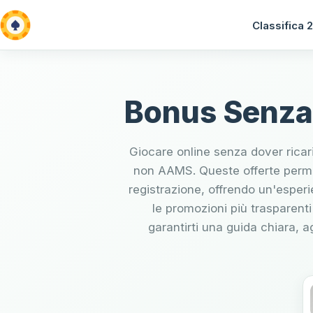
Classifica 
Bonus Senza
Giocare online senza dover ricari
non AAMS. Queste offerte perme
registrazione, offrendo un'esperi
le promozioni più trasparent
garantirti una guida chiara, a