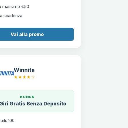
vo massimo €50
a scadenza
Vai alla promo
Winnita
★★★★☆
BONUS
Giri Gratis Senza Deposito
uiti: 100