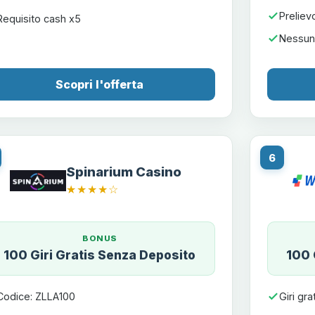
Prelie
Requisito cash x5
Nessun
Scopri l'offerta
6
Spinarium Casino
★★★★☆
BONUS
100 Giri Gratis Senza Deposito
100 
Codice: ZLLA100
Giri grat