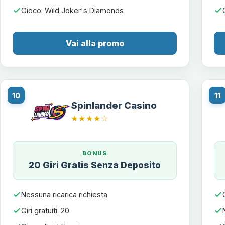
Gioco: Wild Joker's Diamonds
Vai alla promo
10
11
Spinlander Casino
★★★★☆
BONUS
20 Giri Gratis Senza Deposito
Nessuna ricarica richiesta
Giri gratuiti: 20