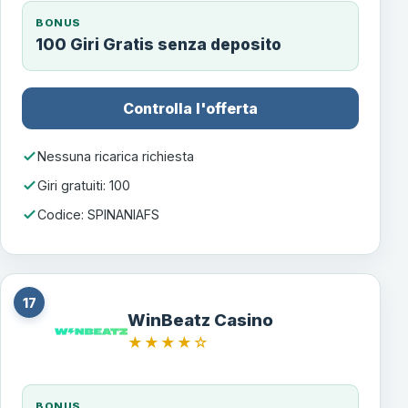
BONUS
100 Giri Gratis senza deposito
Controlla l'offerta
Nessuna ricarica richiesta
Giri gratuiti: 100
Codice: SPINANIAFS
17
WinBeatz Casino
★★★★☆
BONUS