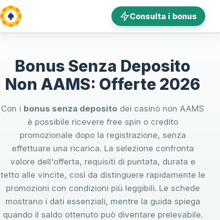
Consulta i bonus
Bonus Senza Deposito
Non AAMS: Offerte 2026
Con i
bonus senza deposito
dei casinò non AAMS
è possibile ricevere free spin o credito
promozionale dopo la registrazione, senza
effettuare una ricarica. La selezione confronta
valore dell'offerta, requisiti di puntata, durata e
tetto alle vincite, così da distinguere rapidamente le
promozioni con condizioni più leggibili. Le schede
mostrano i dati essenziali, mentre la guida spiega
quando il saldo ottenuto può diventare prelevabile.