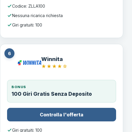
Codice: ZLLA100
Nessuna ricarica richiesta
Giri gratuiti: 100
6
Winnita
★★★★☆
BONUS
100 Giri Gratis Senza Deposito
Controlla l'offerta
Giri gratuiti: 100