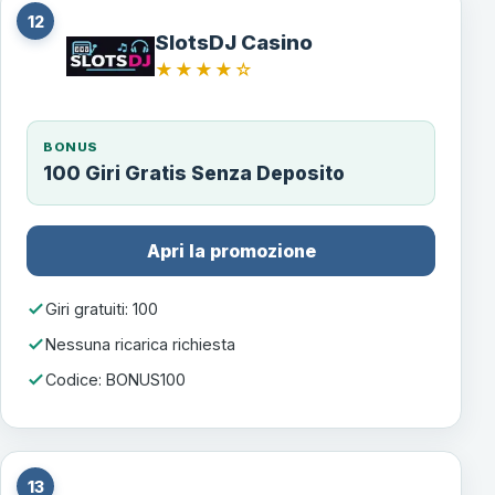
12
SlotsDJ Casino
★★★★☆
BONUS
100 Giri Gratis Senza Deposito
Apri la promozione
Giri gratuiti: 100
Nessuna ricarica richiesta
Codice: BONUS100
13