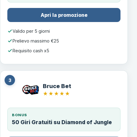
Apri la promozione
Valido per 5 giorni
Prelievo massimo €25
Requisito cash x5
3
Bruce Bet
★★★★★
BONUS
50 Giri Gratuiti su Diamond of Jungle