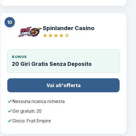
10
Spinlander Casino
★★★★☆
BONUS
20 Giri Gratis Senza Deposito
Vai all'offerta
Nessuna ricarica richiesta
Giri gratuiti: 20
Gioco: Fruit Empire