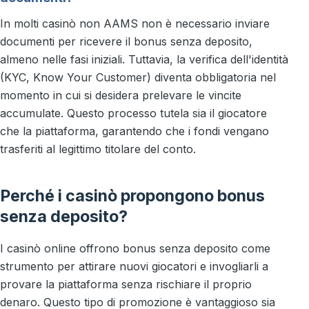
In molti casinò non AAMS non è necessario inviare
documenti per ricevere il bonus senza deposito,
almeno nelle fasi iniziali. Tuttavia, la verifica dell'identità
(KYC, Know Your Customer) diventa obbligatoria nel
momento in cui si desidera prelevare le vincite
accumulate. Questo processo tutela sia il giocatore
che la piattaforma, garantendo che i fondi vengano
trasferiti al legittimo titolare del conto.
Perché i casinò propongono bonus
senza deposito?
I casinò online offrono bonus senza deposito come
strumento per attirare nuovi giocatori e invogliarli a
provare la piattaforma senza rischiare il proprio
denaro. Questo tipo di promozione è vantaggioso sia