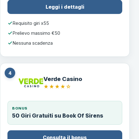
Leggi i dettagli
Requisito giri x55
Prelievo massimo €50
Nessuna scadenza
4
Verde Casino
★★★★☆
BONUS
50 Giri Gratuiti su Book Of Sirens
Consulta il bonus