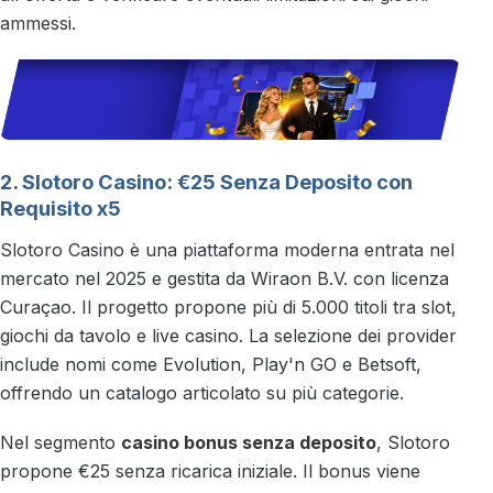
ammessi.
2. Slotoro Casino: €25 Senza Deposito con
Requisito x5
Slotoro Casino è una piattaforma moderna entrata nel
mercato nel 2025 e gestita da Wiraon B.V. con licenza
Curaçao. Il progetto propone più di 5.000 titoli tra slot,
giochi da tavolo e live casino. La selezione dei provider
include nomi come Evolution, Play'n GO e Betsoft,
offrendo un catalogo articolato su più categorie.
Nel segmento
casino bonus senza deposito
, Slotoro
propone €25 senza ricarica iniziale. Il bonus viene