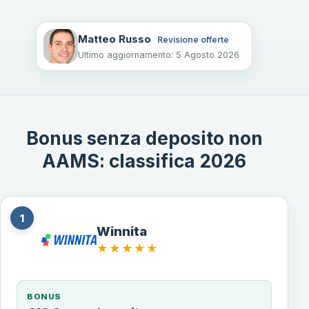
Matteo Russo
Revisione offerte
Ultimo aggiornamento: 5 Agosto 2026
Bonus senza deposito non
AAMS: classifica 2026
1
Winnita
★★★★★
BONUS