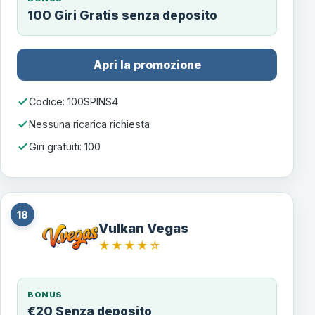
100 Giri Gratis senza deposito
Apri la promozione
Codice: 100SPINS4
Nessuna ricarica richiesta
Giri gratuiti: 100
18
Vulkan Vegas
★★★★☆
BONUS
€20 Senza deposito