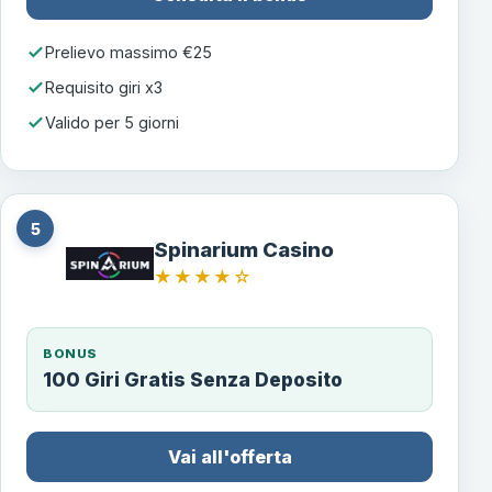
Prelievo massimo €25
Requisito giri x3
Valido per 5 giorni
5
Spinarium Casino
★★★★☆
BONUS
100 Giri Gratis Senza Deposito
Vai all'offerta