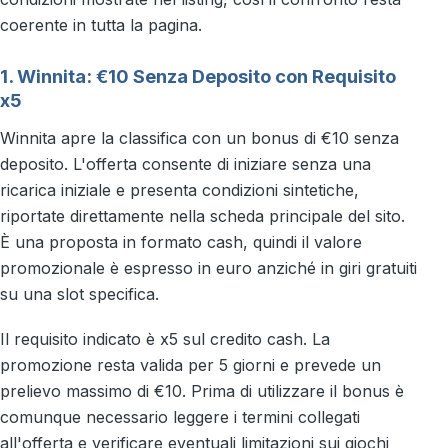
coerente in tutta la pagina.
1. Winnita: €10 Senza Deposito con Requisito
x5
Winnita apre la classifica con un bonus di €10 senza
deposito. L'offerta consente di iniziare senza una
ricarica iniziale e presenta condizioni sintetiche,
riportate direttamente nella scheda principale del sito.
È una proposta in formato cash, quindi il valore
promozionale è espresso in euro anziché in giri gratuiti
su una slot specifica.
Il requisito indicato è x5 sul credito cash. La
promozione resta valida per 5 giorni e prevede un
prelievo massimo di €10. Prima di utilizzare il bonus è
comunque necessario leggere i termini collegati
all'offerta e verificare eventuali limitazioni sui giochi