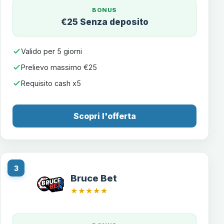
BONUS
€25 Senza deposito
Valido per 5 giorni
Prelievo massimo €25
Requisito cash x5
Scopri l'offerta
3
Bruce Bet
★★★★★