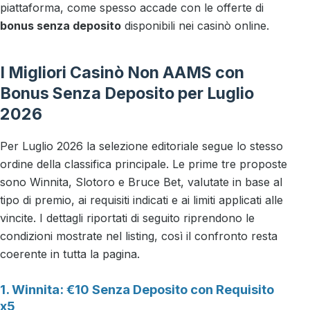
piattaforma, come spesso accade con le offerte di
bonus senza deposito
disponibili nei casinò online.
I Migliori Casinò Non AAMS con
Bonus Senza Deposito per Luglio
2026
Per Luglio 2026 la selezione editoriale segue lo stesso
ordine della classifica principale. Le prime tre proposte
sono Winnita, Slotoro e Bruce Bet, valutate in base al
tipo di premio, ai requisiti indicati e ai limiti applicati alle
vincite. I dettagli riportati di seguito riprendono le
condizioni mostrate nel listing, così il confronto resta
coerente in tutta la pagina.
1. Winnita: €10 Senza Deposito con Requisito
x5