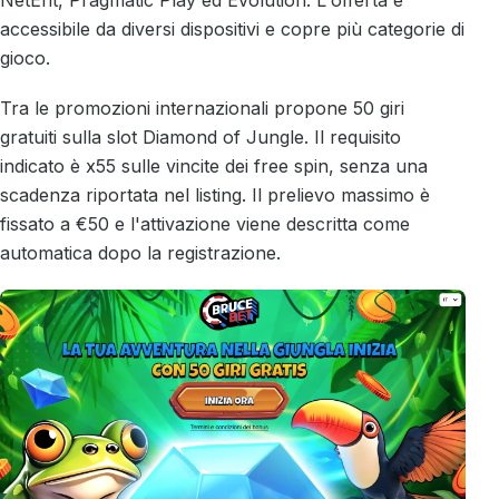
accessibile da diversi dispositivi e copre più categorie di
gioco.
Tra le promozioni internazionali propone 50 giri
gratuiti sulla slot Diamond of Jungle. Il requisito
indicato è x55 sulle vincite dei free spin, senza una
scadenza riportata nel listing. Il prelievo massimo è
fissato a €50 e l'attivazione viene descritta come
automatica dopo la registrazione.