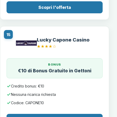
Scopri l'offerta
15
Lucky Capone Casino
★★★★☆
BONUS
€10 di Bonus Gratuito in Gettoni
Credito bonus: €10
Nessuna ricarica richiesta
Codice: CAPONE10