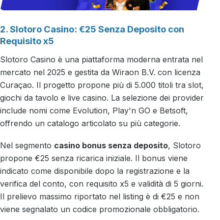
2. Slotoro Casino: €25 Senza Deposito con
Requisito x5
Slotoro Casino è una piattaforma moderna entrata nel
mercato nel 2025 e gestita da Wiraon B.V. con licenza
Curaçao. Il progetto propone più di 5.000 titoli tra slot,
giochi da tavolo e live casino. La selezione dei provider
include nomi come Evolution, Play'n GO e Betsoft,
offrendo un catalogo articolato su più categorie.
Nel segmento
casino bonus senza deposito
, Slotoro
propone €25 senza ricarica iniziale. Il bonus viene
indicato come disponibile dopo la registrazione e la
verifica del conto, con requisito x5 e validità di 5 giorni.
Il prelievo massimo riportato nel listing è di €25 e non
viene segnalato un codice promozionale obbligatorio.