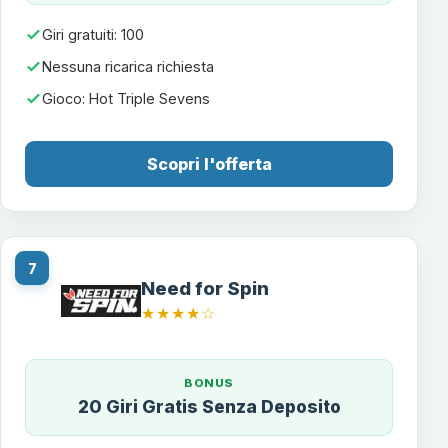
Giri gratuiti: 100
Nessuna ricarica richiesta
Gioco: Hot Triple Sevens
Scopri l'offerta
7
Need for Spin
★★★★☆
BONUS
20 Giri Gratis Senza Deposito