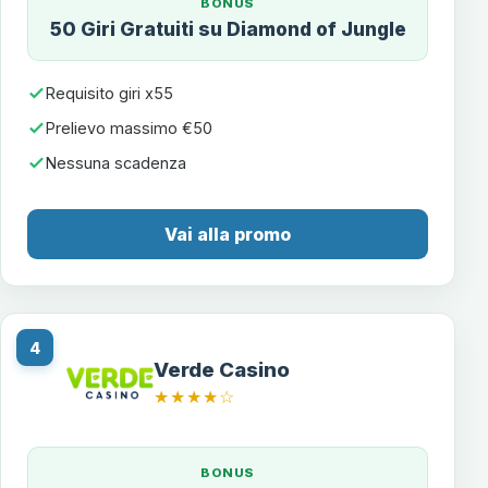
BONUS
50 Giri Gratuiti su Diamond of Jungle
Requisito giri x55
Prelievo massimo €50
Nessuna scadenza
Vai alla promo
4
Verde Casino
★★★★☆
BONUS