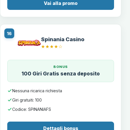
Vai alla promo
16
Spinania Casino
★★★★☆
BONUS
100 Giri Gratis senza deposito
Nessuna ricarica richiesta
Giri gratuiti: 100
Codice: SPINANIAFS
Dettagli bonus