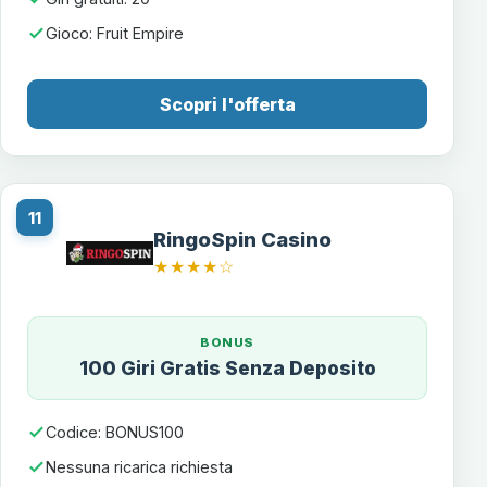
Gioco: Fruit Empire
Scopri l'offerta
11
RingoSpin Casino
★★★★☆
BONUS
100 Giri Gratis Senza Deposito
Codice: BONUS100
Nessuna ricarica richiesta