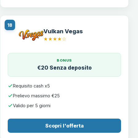
18
Vulkan Vegas
★★★★☆
BONUS
€20 Senza deposito
Requisito cash x5
Prelievo massimo €25
Valido per 5 giorni
Scopri l'offerta