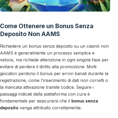
Come Ottenere un Bonus Senza
Deposito Non AAMS
Richiedere un bonus senza deposito su un casinò non
AAMS è generalmente un processo semplice e
veloce, ma richiede attenzione in ogni singola fase per
evitare di perdere il diritto alla promozione. Molti
giocatori perdono il bonus per errori banali durante la
registrazione, come l'inserimento di dati non corretti o
la mancata attivazione tramite codice. Seguire i
passaggi indicati dalla piattaforma con cura è
fondamentale per assicurarsi che il
bonus senza
deposito
venga attribuito correttamente.