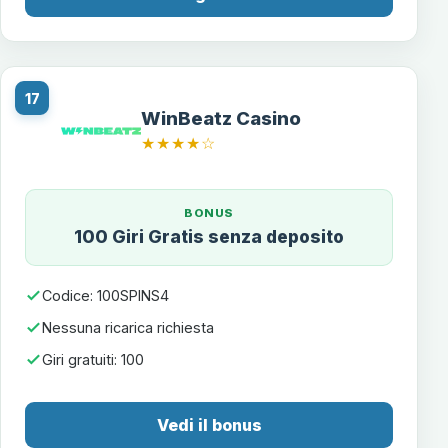
17
WinBeatz Casino
★★★★☆
BONUS
100 Giri Gratis senza deposito
Codice: 100SPINS4
Nessuna ricarica richiesta
Giri gratuiti: 100
Vedi il bonus