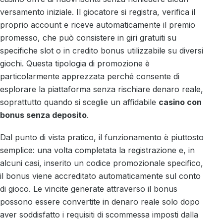
versamento iniziale. Il giocatore si registra, verifica il
proprio account e riceve automaticamente il premio
promesso, che può consistere in giri gratuiti su
specifiche slot o in credito bonus utilizzabile su diversi
giochi. Questa tipologia di promozione è
particolarmente apprezzata perché consente di
esplorare la piattaforma senza rischiare denaro reale,
soprattutto quando si sceglie un affidabile
casino con
bonus senza deposito
.
Dal punto di vista pratico, il funzionamento è piuttosto
semplice: una volta completata la registrazione e, in
alcuni casi, inserito un codice promozionale specifico,
il bonus viene accreditato automaticamente sul conto
di gioco. Le vincite generate attraverso il bonus
possono essere convertite in denaro reale solo dopo
aver soddisfatto i requisiti di scommessa imposti dalla