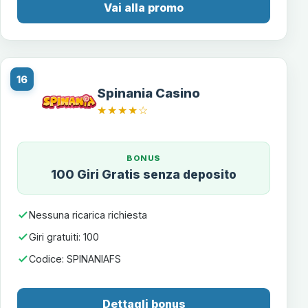
Vai alla promo
16
Spinania Casino
★★★★☆
BONUS
100 Giri Gratis senza deposito
Nessuna ricarica richiesta
Giri gratuiti: 100
Codice: SPINANIAFS
Dettagli bonus