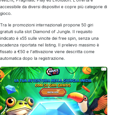
accessibile da diversi dispositivi e copre più categorie di
gioco.
Tra le promozioni internazionali propone 50 giri
gratuiti sulla slot Diamond of Jungle. Il requisito
indicato è x55 sulle vincite dei free spin, senza una
scadenza riportata nel listing. Il prelievo massimo è
fissato a €50 e l'attivazione viene descritta come
automatica dopo la registrazione.