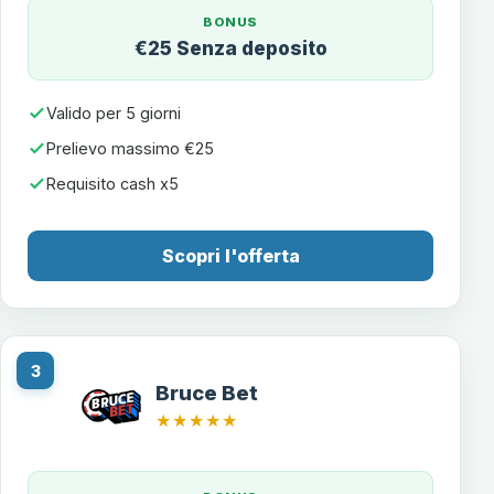
BONUS
€25 Senza deposito
Valido per 5 giorni
Prelievo massimo €25
Requisito cash x5
Scopri l'offerta
3
Bruce Bet
★★★★★