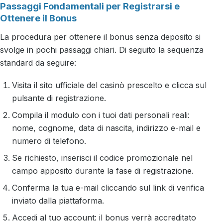
Passaggi Fondamentali per Registrarsi e
Ottenere il Bonus
La procedura per ottenere il bonus senza deposito si
svolge in pochi passaggi chiari. Di seguito la sequenza
standard da seguire:
Visita il sito ufficiale del casinò prescelto e clicca sul
pulsante di registrazione.
Compila il modulo con i tuoi dati personali reali:
nome, cognome, data di nascita, indirizzo e-mail e
numero di telefono.
Se richiesto, inserisci il codice promozionale nel
campo apposito durante la fase di registrazione.
Conferma la tua e-mail cliccando sul link di verifica
inviato dalla piattaforma.
Accedi al tuo account: il bonus verrà accreditato