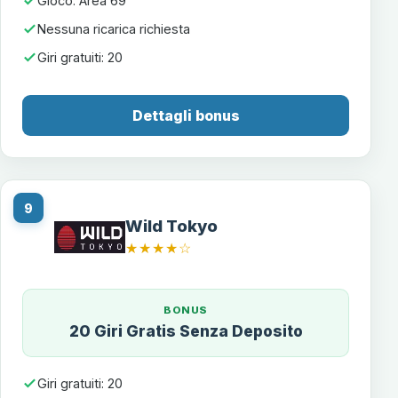
Gioco: Area 69
Nessuna ricarica richiesta
Giri gratuiti: 20
Dettagli bonus
9
Wild Tokyo
★★★★☆
BONUS
20 Giri Gratis Senza Deposito
Giri gratuiti: 20