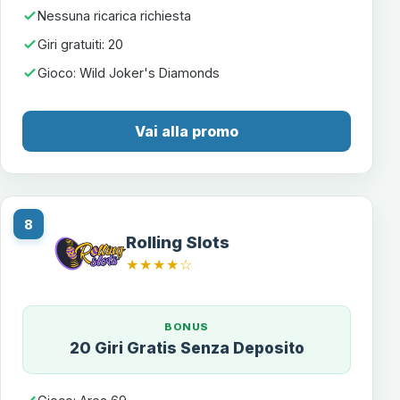
Nessuna ricarica richiesta
Giri gratuiti: 20
Gioco: Wild Joker's Diamonds
Vai alla promo
8
Rolling Slots
★★★★☆
BONUS
20 Giri Gratis Senza Deposito