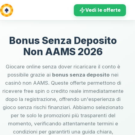
Vedi le offerte
Bonus Senza Deposito
Non AAMS 2026
Giocare online senza dover ricaricare il conto è
possibile grazie ai
bonus senza deposito
nei
casinò non AAMS. Queste offerte permettono di
ricevere free spin o credito reale immediatamente
dopo la registrazione, offrendo un'esperienza di
gioco senza rischi finanziari. Abbiamo selezionato
per te solo le promozioni più trasparenti del
momento, verificando attentamente termini e
condizioni per garantirti una guida chiara,