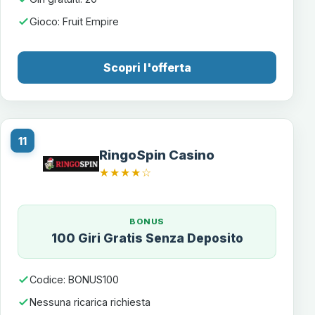
Gioco: Fruit Empire
Scopri l'offerta
11
RingoSpin Casino
★★★★☆
BONUS
100 Giri Gratis Senza Deposito
Codice: BONUS100
Nessuna ricarica richiesta