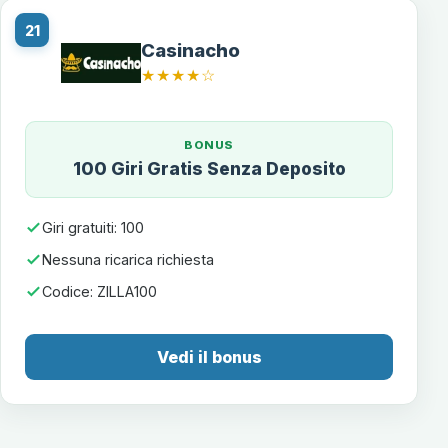
21
Casinacho
★★★★☆
BONUS
100 Giri Gratis Senza Deposito
Giri gratuiti: 100
Nessuna ricarica richiesta
Codice: ZILLA100
Vedi il bonus