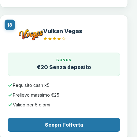
18
Vulkan Vegas
★★★★☆
BONUS
€20 Senza deposito
Requisito cash x5
Prelievo massimo €25
Valido per 5 giorni
Scopri l'offerta