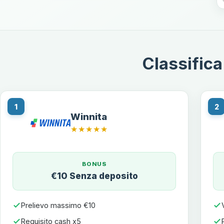
Classific
1
2
Winnita
★★★★★
BONUS
€10 Senza deposito
Prelievo massimo €10
Requisito cash x5