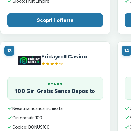
Gioco: Fruit Empire
Scopri l'offerta
13
14
Fridayroll Casino
★★★★☆
BONUS
100 Giri Gratis Senza Deposito
Nessuna ricarica richiesta
Giri gratuiti: 100
Codice: BONUS100