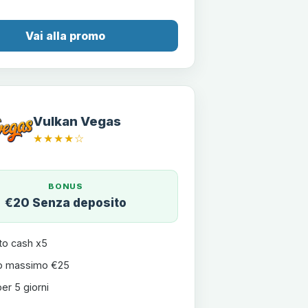
Vai alla promo
Vulkan Vegas
★★★★☆
BONUS
€20 Senza deposito
to cash x5
vo massimo €25
per 5 giorni