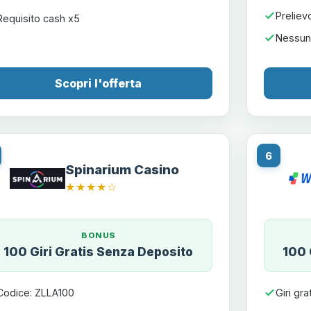
Prelie
Requisito cash x5
Nessun
Scopri l'offerta
6
Spinarium Casino
★★★★☆
BONUS
100 Giri Gratis Senza Deposito
100 
Codice: ZLLA100
Giri grat