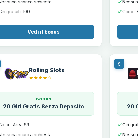
Nessuna ricarica richiesta
Nessuna
Giri gratuiti: 100
Gioco: 
Vedi il bonus
9
Rolling Slots
★★★★☆
BONUS
20 Giri Gratis Senza Deposito
20 
Gioco: Area 69
Giri grat
Nessuna ricarica richiesta
Nessuna