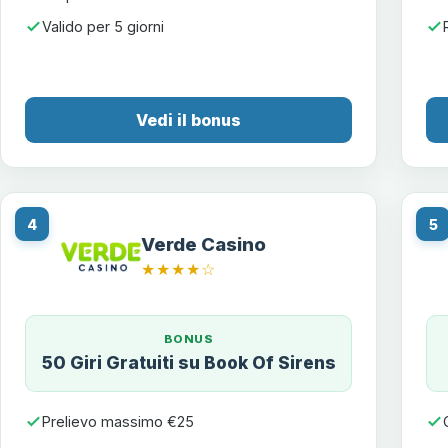
Valido per 5 giorni
Vedi il bonus
4
5
Verde Casino
★★★★☆
BONUS
50 Giri Gratuiti su Book Of Sirens
Prelievo massimo €25