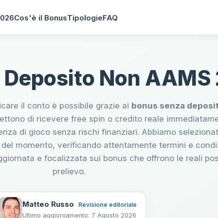
2026
Cos'è il Bonus
Tipologie
FAQ
 Deposito Non AAMS
care il conto è possibile grazie ai
bonus senza deposi
ttono di ricevere free spin o credito reale immediatam
enza di gioco senza rischi finanziari. Abbiamo selezionat
i del momento, verificando attentamente termini e condi
ggiornata e focalizzata sui bonus che offrono le reali poss
prelievo.
Matteo Russo
Revisione editoriale
Ultimo aggiornamento: 7 Agosto 2026