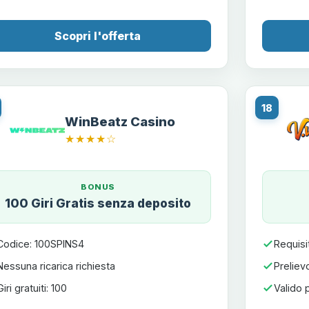
Scopri l'offerta
18
WinBeatz Casino
★★★★☆
BONUS
100 Giri Gratis senza deposito
Codice: 100SPINS4
Requisi
Nessuna ricarica richiesta
Prelie
Giri gratuiti: 100
Valido 