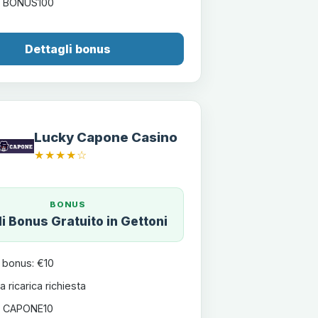
: BONUS100
Dettagli bonus
Lucky Capone Casino
★★★★☆
BONUS
i Bonus Gratuito in Gettoni
 bonus: €10
 ricarica richiesta
: CAPONE10