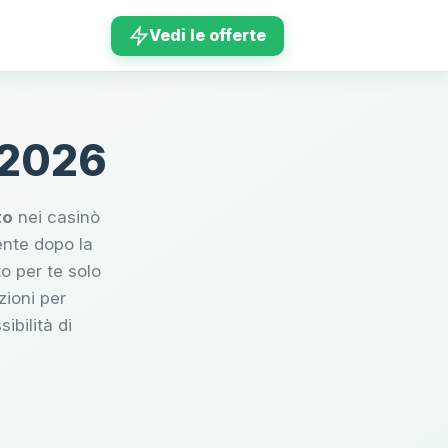
Vedi le offerte
 2026
to
nei casinò
ente dopo la
o per te solo
zioni per
ibilità di