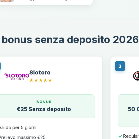
a bonus senza deposito 2026
3
Slotoro
★★★★★
BONUS
€25 Senza deposito
50 G
Valido per 5 giorni
Requisi
Prelievo massimo €25