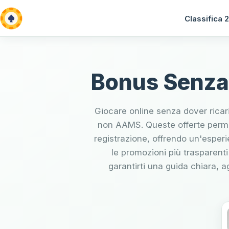
Classifica 
Bonus Senza
Giocare online senza dover ricari
non AAMS. Queste offerte perme
registrazione, offrendo un'esperi
le promozioni più trasparent
garantirti una guida chiara, a