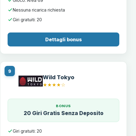
Gioco: Area 69
Nessuna ricarica richiesta
Giri gratuiti: 20
Dettagli bonus
9
Wild Tokyo
★★★★☆
BONUS
20 Giri Gratis Senza Deposito
Giri gratuiti: 20