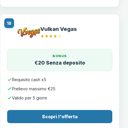
18
Vulkan Vegas
★★★★☆
BONUS
€20 Senza deposito
Requisito cash x5
Prelievo massimo €25
Valido per 5 giorni
Scopri l'offerta