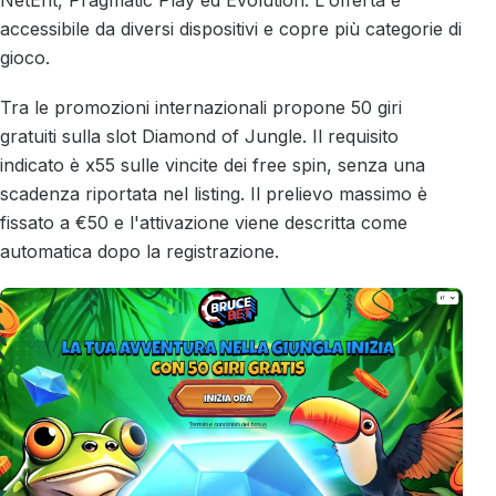
accessibile da diversi dispositivi e copre più categorie di
gioco.
Tra le promozioni internazionali propone 50 giri
gratuiti sulla slot Diamond of Jungle. Il requisito
indicato è x55 sulle vincite dei free spin, senza una
scadenza riportata nel listing. Il prelievo massimo è
fissato a €50 e l'attivazione viene descritta come
automatica dopo la registrazione.