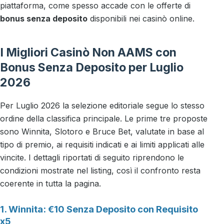
piattaforma, come spesso accade con le offerte di
bonus senza deposito
disponibili nei casinò online.
I Migliori Casinò Non AAMS con
Bonus Senza Deposito per Luglio
2026
Per Luglio 2026 la selezione editoriale segue lo stesso
ordine della classifica principale. Le prime tre proposte
sono Winnita, Slotoro e Bruce Bet, valutate in base al
tipo di premio, ai requisiti indicati e ai limiti applicati alle
vincite. I dettagli riportati di seguito riprendono le
condizioni mostrate nel listing, così il confronto resta
coerente in tutta la pagina.
1. Winnita: €10 Senza Deposito con Requisito
x5