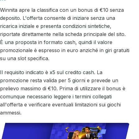
Winnita apre la classifica con un bonus di €10 senza
deposito. L'offerta consente di iniziare senza una
ricarica iniziale e presenta condizioni sintetiche,
riportate direttamente nella scheda principale del sito.
È una proposta in formato cash, quindi il valore
promozionale è espresso in euro anziché in giri gratuiti
su una slot specifica.
Il requisito indicato è x5 sul credito cash. La
promozione resta valida per 5 giorni e prevede un
prelievo massimo di €10. Prima di utilizzare il bonus è
comunque necessario leggere i termini collegati
all'offerta e verificare eventuali limitazioni sui giochi
ammessi.