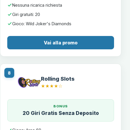
Nessuna ricarica richiesta
Giri gratuiti: 20
Gioco: Wild Joker's Diamonds
Vai alla promo
8
Rolling Slots
★★★★☆
BONUS
20 Giri Gratis Senza Deposito