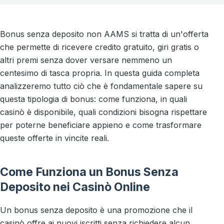
Bonus senza deposito non AAMS si tratta di un'offerta
che permette di ricevere credito gratuito, giri gratis o
altri premi senza dover versare nemmeno un
centesimo di tasca propria. In questa guida completa
analizzeremo tutto ciò che è fondamentale sapere su
questa tipologia di bonus: come funziona, in quali
casinò è disponibile, quali condizioni bisogna rispettare
per poterne beneficiare appieno e come trasformare
queste offerte in vincite reali.
Come Funziona un Bonus Senza
Deposito nei Casinò Online
Un bonus senza deposito è una promozione che il
casinò offre ai nuovi iscritti senza richiedere alcun