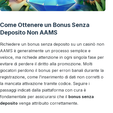
Come Ottenere un Bonus Senza
Deposito Non AAMS
Richiedere un bonus senza deposito su un casinò non
AAMS è generalmente un processo semplice e
veloce, ma richiede attenzione in ogni singola fase per
evitare di perdere il diritto alla promozione. Molti
giocatori perdono il bonus per errori banali durante la
registrazione, come l'inserimento di dati non corretti o
la mancata attivazione tramite codice. Seguire i
passaggi indicati dalla piattaforma con cura è
fondamentale per assicurarsi che il
bonus senza
deposito
venga attribuito correttamente.