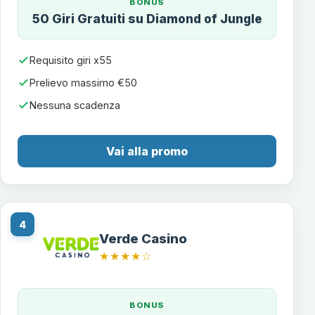
BONUS
50 Giri Gratuiti su Diamond of Jungle
Requisito giri x55
Prelievo massimo €50
Nessuna scadenza
Vai alla promo
4
Verde Casino
★★★★☆
BONUS