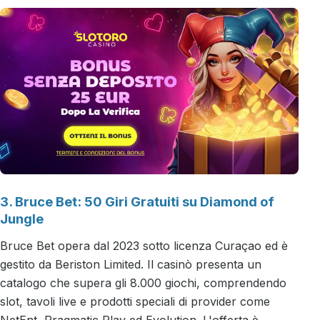
3. Bruce Bet: 50 Giri Gratuiti su Diamond of
Jungle
Bruce Bet opera dal 2023 sotto licenza Curaçao ed è
gestito da Beriston Limited. Il casinò presenta un
catalogo che supera gli 8.000 giochi, comprendendo
slot, tavoli live e prodotti speciali di provider come
NetEnt, Pragmatic Play ed Evolution. L'offerta è