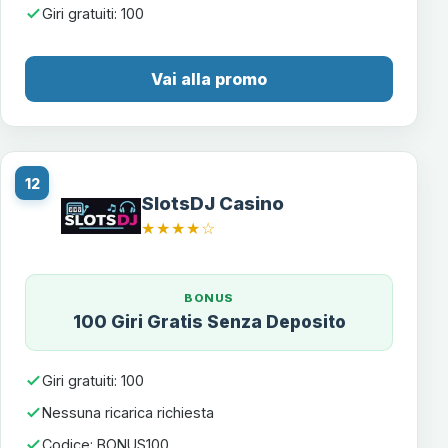
Giri gratuiti: 100
Vai alla promo
12
SlotsDJ Casino
★★★★☆
BONUS
100 Giri Gratis Senza Deposito
Giri gratuiti: 100
Nessuna ricarica richiesta
Codice: BONUS100