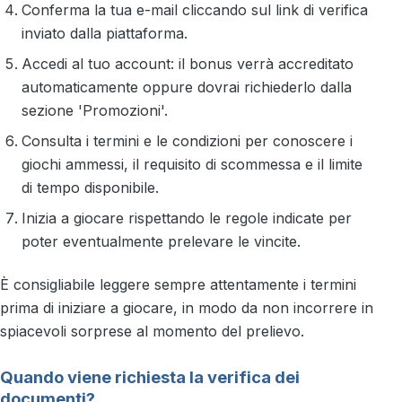
Conferma la tua e-mail cliccando sul link di verifica
inviato dalla piattaforma.
Accedi al tuo account: il bonus verrà accreditato
automaticamente oppure dovrai richiederlo dalla
sezione 'Promozioni'.
Consulta i termini e le condizioni per conoscere i
giochi ammessi, il requisito di scommessa e il limite
di tempo disponibile.
Inizia a giocare rispettando le regole indicate per
poter eventualmente prelevare le vincite.
È consigliabile leggere sempre attentamente i termini
prima di iniziare a giocare, in modo da non incorrere in
spiacevoli sorprese al momento del prelievo.
Quando viene richiesta la verifica dei
documenti?