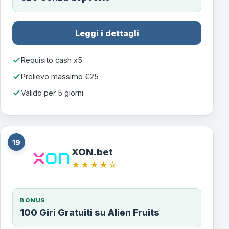
Leggi i dettagli
Requisito cash x5
Prelievo massimo €25
Valido per 5 giorni
19
XON.bet
★★★★☆
BONUS
100 Giri Gratuiti su Alien Fruits