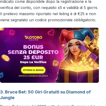
indicato come disponibile dopo la registrazione e la
verifica del conto, con requisito x5 e validità di 5 giorni.
Il prelievo massimo riportato nel listing è di €25 e non
viene segnalato un codice promozionale obbligatorio.
3. Bruce Bet: 50 Giri Gratuiti su Diamond of
Jungle