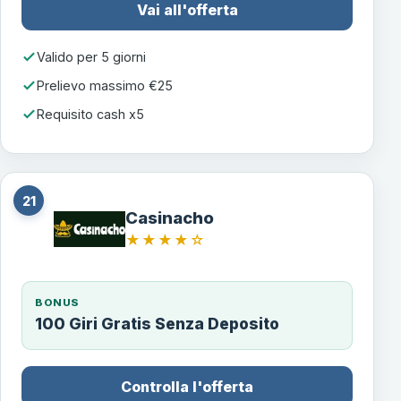
Vai all'offerta
Valido per 5 giorni
Prelievo massimo €25
Requisito cash x5
21
Casinacho
★★★★☆
BONUS
100 Giri Gratis Senza Deposito
Controlla l'offerta