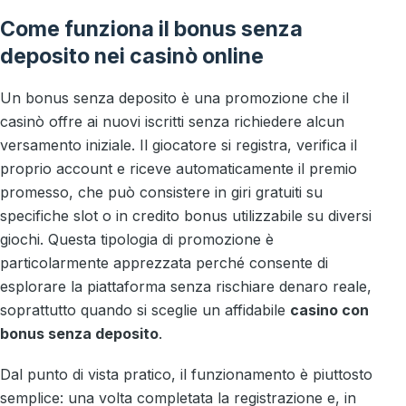
Come funziona il bonus senza
deposito nei casinò online
Un bonus senza deposito è una promozione che il
casinò offre ai nuovi iscritti senza richiedere alcun
versamento iniziale. Il giocatore si registra, verifica il
proprio account e riceve automaticamente il premio
promesso, che può consistere in giri gratuiti su
specifiche slot o in credito bonus utilizzabile su diversi
giochi. Questa tipologia di promozione è
particolarmente apprezzata perché consente di
esplorare la piattaforma senza rischiare denaro reale,
soprattutto quando si sceglie un affidabile
casino con
bonus senza deposito
.
Dal punto di vista pratico, il funzionamento è piuttosto
semplice: una volta completata la registrazione e, in