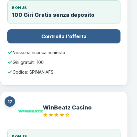
BONUS
100 Giri Gratis senza deposito
Controlla l'offerta
Nessuna ricarica richiesta
Giri gratuiti: 100
Codice: SPINANIAFS
17
WinBeatz Casino
★★★★☆
BONUS