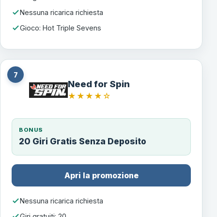
Nessuna ricarica richiesta
Gioco: Hot Triple Sevens
7
Need for Spin
★★★★☆
BONUS
20 Giri Gratis Senza Deposito
Apri la promozione
Nessuna ricarica richiesta
Giri gratuiti: 20