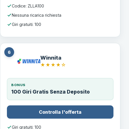
Codice: ZLLA100
Nessuna ricarica richiesta
Giri gratuiti: 100
6
Winnita
★★★★☆
BONUS
100 Giri Gratis Senza Deposito
Controlla l'offerta
Giri gratuiti: 100