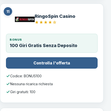
11
RingoSpin Casino
★★★★☆
BONUS
100 Giri Gratis Senza Deposito
Controlla l'offerta
Codice: BONUS100
Nessuna ricarica richiesta
Giri gratuiti: 100