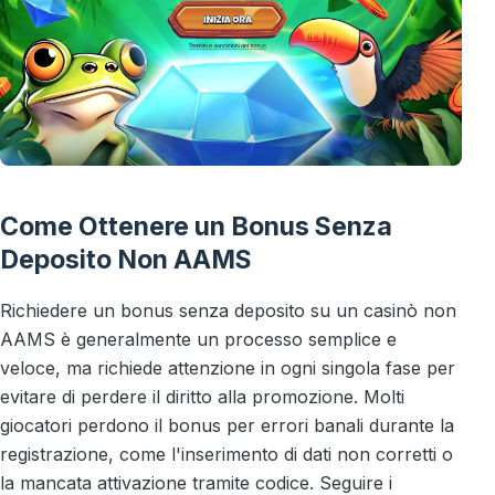
Come Ottenere un Bonus Senza
Deposito Non AAMS
Richiedere un bonus senza deposito su un casinò non
AAMS è generalmente un processo semplice e
veloce, ma richiede attenzione in ogni singola fase per
evitare di perdere il diritto alla promozione. Molti
giocatori perdono il bonus per errori banali durante la
registrazione, come l'inserimento di dati non corretti o
la mancata attivazione tramite codice. Seguire i