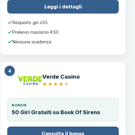
Leggi i dettagli
Requisito giri x55
Prelievo massimo €50
Nessuna scadenza
4
Verde Casino
★★★★☆
BONUS
50 Giri Gratuiti su Book Of Sirens
Consulta il bonus