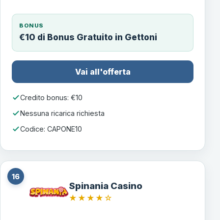
BONUS
€10 di Bonus Gratuito in Gettoni
Vai all'offerta
Credito bonus: €10
Nessuna ricarica richiesta
Codice: CAPONE10
16
Spinania Casino
★★★★☆