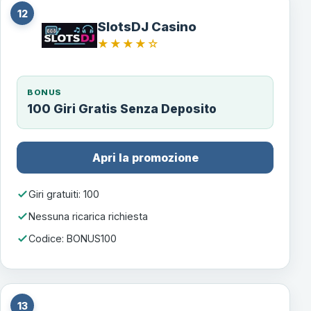
12
SlotsDJ Casino
★★★★☆
BONUS
100 Giri Gratis Senza Deposito
Apri la promozione
Giri gratuiti: 100
Nessuna ricarica richiesta
Codice: BONUS100
13