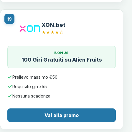
19
XON.bet
★★★★☆
BONUS
100 Giri Gratuiti su Alien Fruits
Prelievo massimo €50
Requisito giri x55
Nessuna scadenza
Vai alla promo