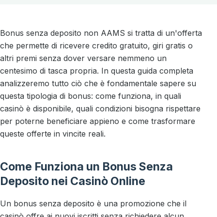
Bonus senza deposito non AAMS si tratta di un'offerta
che permette di ricevere credito gratuito, giri gratis o
altri premi senza dover versare nemmeno un
centesimo di tasca propria. In questa guida completa
analizzeremo tutto ciò che è fondamentale sapere su
questa tipologia di bonus: come funziona, in quali
casinò è disponibile, quali condizioni bisogna rispettare
per poterne beneficiare appieno e come trasformare
queste offerte in vincite reali.
Come Funziona un Bonus Senza
Deposito nei Casinò Online
Un bonus senza deposito è una promozione che il
casinò offre ai nuovi iscritti senza richiedere alcun