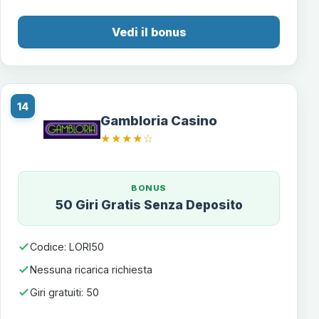
Vedi il bonus
14
Gambloria Casino
★★★★☆
BONUS
50 Giri Gratis Senza Deposito
Codice: LORI50
Nessuna ricarica richiesta
Giri gratuiti: 50