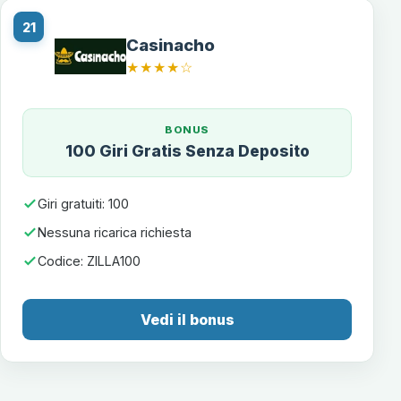
21
Casinacho
★★★★☆
BONUS
100 Giri Gratis Senza Deposito
Giri gratuiti: 100
Nessuna ricarica richiesta
Codice: ZILLA100
Vedi il bonus