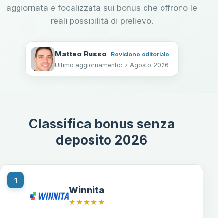
aggiornata e focalizzata sui bonus che offrono le
reali possibilità di prelievo.
Matteo Russo
Revisione editoriale
Ultimo aggiornamento: 7 Agosto 2026
Classifica bonus senza
deposito 2026
1
Winnita
★★★★★