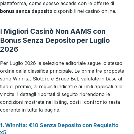
piattaforma, come spesso accade con le offerte di
bonus senza deposito
disponibili nei casinò online.
I Migliori Casinò Non AAMS con
Bonus Senza Deposito per Luglio
2026
Per Luglio 2026 la selezione editoriale segue lo stesso
ordine della classifica principale. Le prime tre proposte
sono Winnita, Slotoro e Bruce Bet, valutate in base al
tipo di premio, ai requisiti indicati e ai limiti applicati alle
vincite. I dettagli riportati di seguito riprendono le
condizioni mostrate nel listing, così il confronto resta
coerente in tutta la pagina.
1. Winnita: €10 Senza Deposito con Requisito
x5