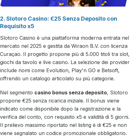
2. Slotoro Casino: €25 Senza Deposito con
Requisito x5
Slotoro Casino è una piattaforma moderna entrata nel
mercato nel 2025 e gestita da Wiraon B.V. con licenza
Curaçao. Il progetto propone più di 5.000 titoli tra slot,
giochi da tavolo e live casino. La selezione dei provider
include nomi come Evolution, Play'n GO e Betsoft,
offrendo un catalogo articolato su più categorie.
Nel segmento
casino bonus senza deposito
, Slotoro
propone €25 senza ricarica iniziale. Il bonus viene
indicato come disponibile dopo la registrazione e la
verifica del conto, con requisito x5 e validità di 5 giorni.
Il prelievo massimo riportato nel listing è di €25 e non
viene segnalato un codice promozionale obbligatorio.