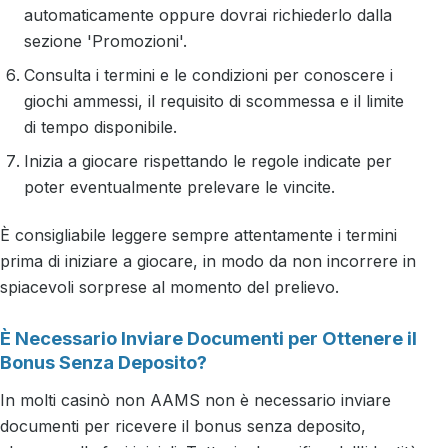
automaticamente oppure dovrai richiederlo dalla
sezione 'Promozioni'.
Consulta i termini e le condizioni per conoscere i
giochi ammessi, il requisito di scommessa e il limite
di tempo disponibile.
Inizia a giocare rispettando le regole indicate per
poter eventualmente prelevare le vincite.
È consigliabile leggere sempre attentamente i termini
prima di iniziare a giocare, in modo da non incorrere in
spiacevoli sorprese al momento del prelievo.
È Necessario Inviare Documenti per Ottenere il
Bonus Senza Deposito?
In molti casinò non AAMS non è necessario inviare
documenti per ricevere il bonus senza deposito,