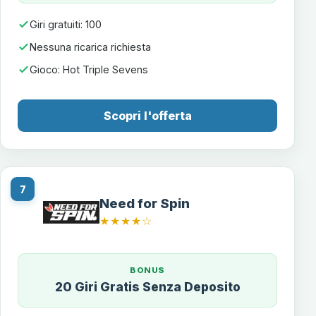
Giri gratuiti: 100
Nessuna ricarica richiesta
Gioco: Hot Triple Sevens
Scopri l'offerta
7
Need for Spin
★★★★☆
BONUS
20 Giri Gratis Senza Deposito