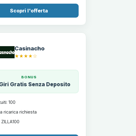
Scopri l'offerta
Casinacho
★★★★☆
BONUS
Giri Gratis Senza Deposito
uiti: 100
 ricarica richiesta
 ZILLA100