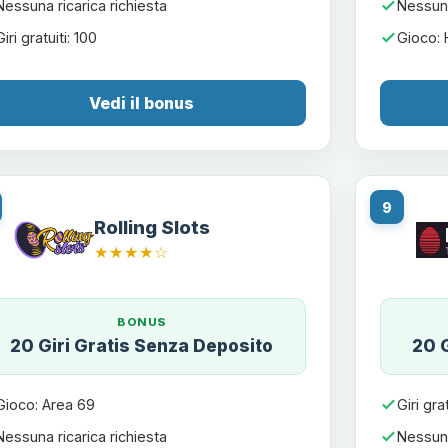
Nessuna ricarica richiesta
Nessuna
Giri gratuiti: 100
Gioco: 
Vedi il bonus
9
Rolling Slots
★★★★☆
BONUS
20 Giri Gratis Senza Deposito
20 
Gioco: Area 69
Giri grat
Nessuna ricarica richiesta
Nessuna