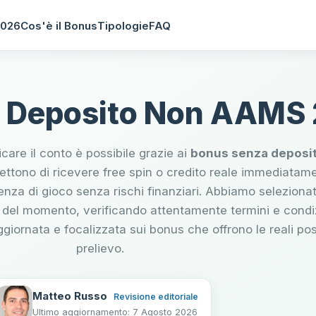
2026
Cos'è il Bonus
Tipologie
FAQ
 Deposito Non AAMS
care il conto è possibile grazie ai
bonus senza deposi
ttono di ricevere free spin o credito reale immediatam
enza di gioco senza rischi finanziari. Abbiamo selezionat
i del momento, verificando attentamente termini e condi
ggiornata e focalizzata sui bonus che offrono le reali poss
prelievo.
Matteo Russo
Revisione editoriale
Ultimo aggiornamento: 7 Agosto 2026