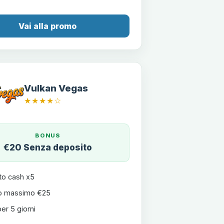
Vai alla promo
Vulkan Vegas
★★★★☆
BONUS
€20 Senza deposito
to cash x5
vo massimo €25
per 5 giorni