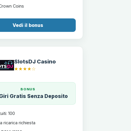
 Crown Coins
Vedi il bonus
SlotsDJ Casino
★★★★☆
BONUS
Giri Gratis Senza Deposito
uiti: 100
 ricarica richiesta