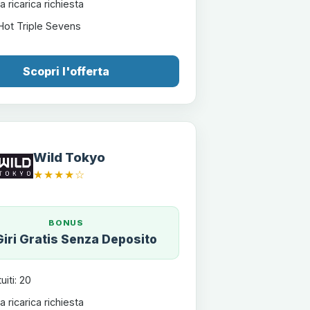
 ricarica richiesta
Hot Triple Sevens
Scopri l'offerta
Wild Tokyo
★★★★☆
BONUS
Giri Gratis Senza Deposito
uiti: 20
 ricarica richiesta