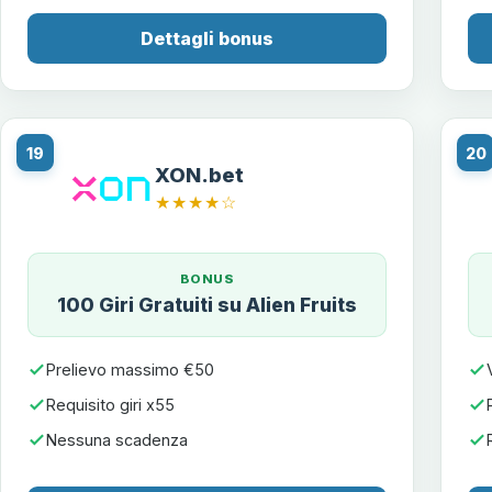
Dettagli bonus
19
20
XON.bet
★★★★☆
BONUS
100 Giri Gratuiti su Alien Fruits
Prelievo massimo €50
Requisito giri x55
Nessuna scadenza