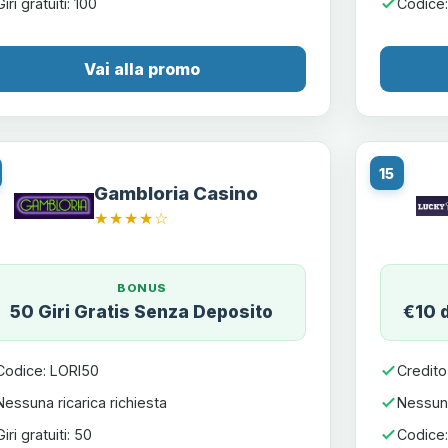
Giri gratuiti: 100
Codice
Vai alla promo
15
Gambloria Casino
★★★★☆
BONUS
50 Giri Gratis Senza Deposito
€10 d
Codice: LORI50
Credito
Nessuna ricarica richiesta
Nessuna
Giri gratuiti: 50
Codice