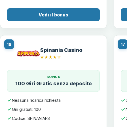
Vedi il bonus
16
17
Spinania Casino
★★★★☆
BONUS
100 Giri Gratis senza deposito
Nessuna ricarica richiesta
Giri gratuiti: 100
Codice: SPINANIAFS