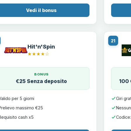
Vedi il bonus
21
Hit'n'Spin
★★★★☆
BONUS
€25 Senza deposito
100 
Valido per 5 giorni
Giri grat
Prelievo massimo €25
Nessuna
Requisito cash x5
Codice: