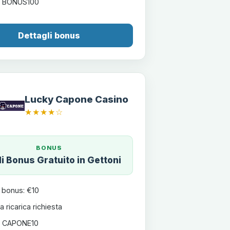
: BONUS100
Dettagli bonus
Lucky Capone Casino
★★★★☆
BONUS
i Bonus Gratuito in Gettoni
 bonus: €10
 ricarica richiesta
: CAPONE10