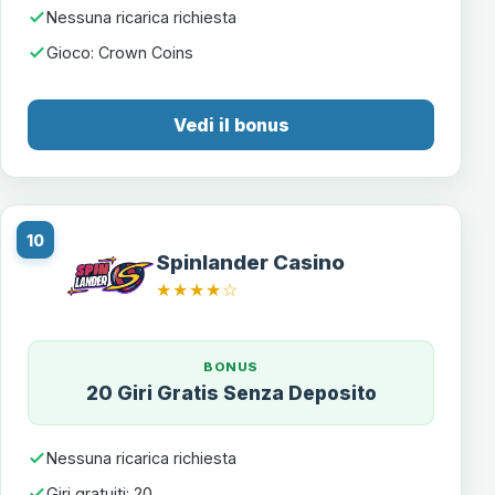
Nessuna ricarica richiesta
Gioco: Crown Coins
Vedi il bonus
10
Spinlander Casino
★★★★☆
BONUS
20 Giri Gratis Senza Deposito
Nessuna ricarica richiesta
Giri gratuiti: 20