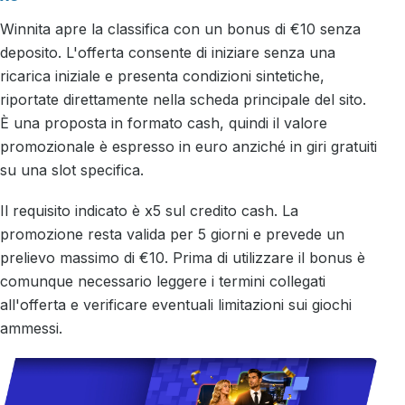
Winnita apre la classifica con un bonus di €10 senza
deposito. L'offerta consente di iniziare senza una
ricarica iniziale e presenta condizioni sintetiche,
riportate direttamente nella scheda principale del sito.
È una proposta in formato cash, quindi il valore
promozionale è espresso in euro anziché in giri gratuiti
su una slot specifica.
Il requisito indicato è x5 sul credito cash. La
promozione resta valida per 5 giorni e prevede un
prelievo massimo di €10. Prima di utilizzare il bonus è
comunque necessario leggere i termini collegati
all'offerta e verificare eventuali limitazioni sui giochi
ammessi.