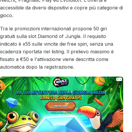
accessibile da diversi dispositivi e copre più categorie di
gioco.
Tra le promozioni internazionali propone 50 giri
gratuiti sulla slot Diamond of Jungle. Il requisito
indicato è x55 sulle vincite dei free spin, senza una
scadenza riportata nel listing. Il prelievo massimo è
fissato a €50 e l'attivazione viene descritta come
automatica dopo la registrazione.