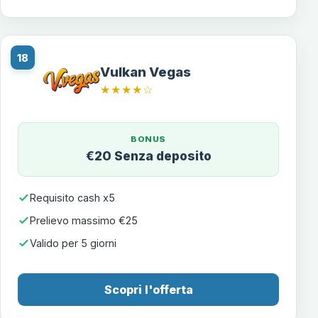
18
Vulkan Vegas
★★★★☆
BONUS
€20 Senza deposito
Requisito cash x5
Prelievo massimo €25
Valido per 5 giorni
Scopri l'offerta