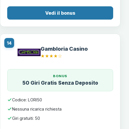
Vedi il bonus
14
Gambloria Casino
★★★★☆
BONUS
50 Giri Gratis Senza Deposito
Codice: LORI50
Nessuna ricarica richiesta
Giri gratuiti: 50