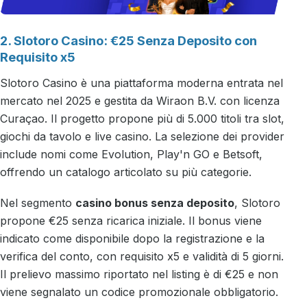
2. Slotoro Casino: €25 Senza Deposito con
Requisito x5
Slotoro Casino è una piattaforma moderna entrata nel
mercato nel 2025 e gestita da Wiraon B.V. con licenza
Curaçao. Il progetto propone più di 5.000 titoli tra slot,
giochi da tavolo e live casino. La selezione dei provider
include nomi come Evolution, Play'n GO e Betsoft,
offrendo un catalogo articolato su più categorie.
Nel segmento
casino bonus senza deposito
, Slotoro
propone €25 senza ricarica iniziale. Il bonus viene
indicato come disponibile dopo la registrazione e la
verifica del conto, con requisito x5 e validità di 5 giorni.
Il prelievo massimo riportato nel listing è di €25 e non
viene segnalato un codice promozionale obbligatorio.