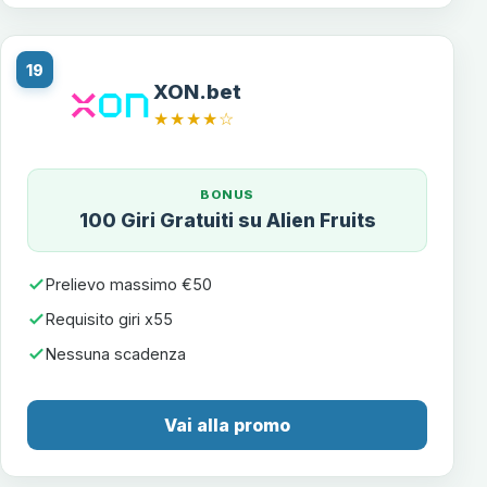
19
XON.bet
★★★★☆
BONUS
100 Giri Gratuiti su Alien Fruits
Prelievo massimo €50
Requisito giri x55
Nessuna scadenza
Vai alla promo