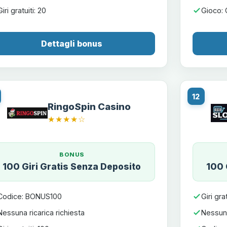
Giri gratuiti: 20
Gioco:
Dettagli bonus
12
RingoSpin Casino
★★★★☆
BONUS
100 Giri Gratis Senza Deposito
100 
Codice: BONUS100
Giri grat
Nessuna ricarica richiesta
Nessuna