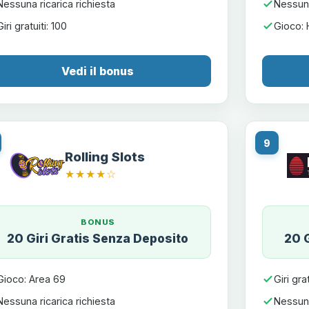
Nessuna ricarica richiesta
Nessuna
Giri gratuiti: 100
Gioco: 
Vedi il bonus
9
Rolling Slots
★★★★☆
BONUS
20 Giri Gratis Senza Deposito
20 
Gioco: Area 69
Giri grat
Nessuna ricarica richiesta
Nessuna