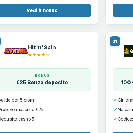
Vedi il bonus
21
Hit'n'Spin
★★★★☆
BONUS
€25 Senza deposito
100 
Valido per 5 giorni
Giri grat
Prelievo massimo €25
Nessuna
Requisito cash x5
Codice: