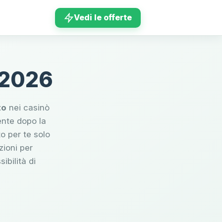
Vedi le offerte
 2026
to
nei casinò
ente dopo la
o per te solo
zioni per
ibilità di