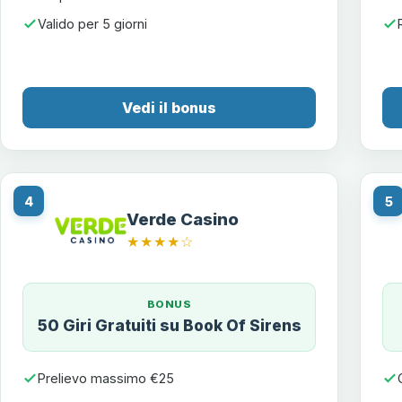
Valido per 5 giorni
Vedi il bonus
4
5
Verde Casino
★★★★☆
BONUS
50 Giri Gratuiti su Book Of Sirens
Prelievo massimo €25