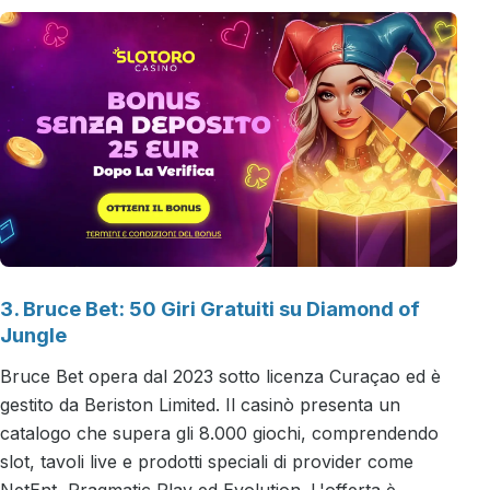
3. Bruce Bet: 50 Giri Gratuiti su Diamond of
Jungle
Bruce Bet opera dal 2023 sotto licenza Curaçao ed è
gestito da Beriston Limited. Il casinò presenta un
catalogo che supera gli 8.000 giochi, comprendendo
slot, tavoli live e prodotti speciali di provider come
NetEnt, Pragmatic Play ed Evolution. L'offerta è