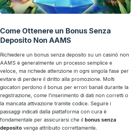
Come Ottenere un Bonus Senza
Deposito Non AAMS
Richiedere un bonus senza deposito su un casinò non
AAMS è generalmente un processo semplice e
veloce, ma richiede attenzione in ogni singola fase per
evitare di perdere il diritto alla promozione. Molti
giocatori perdono il bonus per errori banali durante la
registrazione, come l'inserimento di dati non corretti o
la mancata attivazione tramite codice. Seguire i
passaggi indicati dalla piattaforma con cura è
fondamentale per assicurarsi che il
bonus senza
deposito
venga attribuito correttamente.