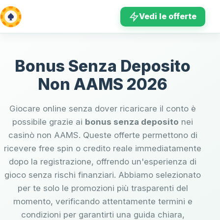
Vedi le offerte
Bonus Senza Deposito
Non AAMS 2026
Giocare online senza dover ricaricare il conto è
possibile grazie ai
bonus senza deposito
nei
casinò non AAMS. Queste offerte permettono di
ricevere free spin o credito reale immediatamente
dopo la registrazione, offrendo un'esperienza di
gioco senza rischi finanziari. Abbiamo selezionato
per te solo le promozioni più trasparenti del
momento, verificando attentamente termini e
condizioni per garantirti una guida chiara,