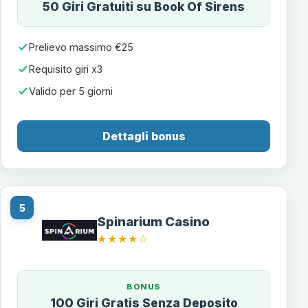
50 Giri Gratuiti su Book Of Sirens
Prelievo massimo €25
Requisito giri x3
Valido per 5 giorni
Dettagli bonus
5
Spinarium Casino
★★★★☆
BONUS
100 Giri Gratis Senza Deposito