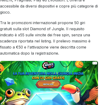
accessibile da diversi dispositivi e copre più categorie di
gioco.
Tra le promozioni internazionali propone 50 giri
gratuiti sulla slot Diamond of Jungle. Il requisito
indicato è x55 sulle vincite dei free spin, senza una
scadenza riportata nel listing. Il prelievo massimo è
fissato a €50 e l'attivazione viene descritta come
automatica dopo la registrazione.