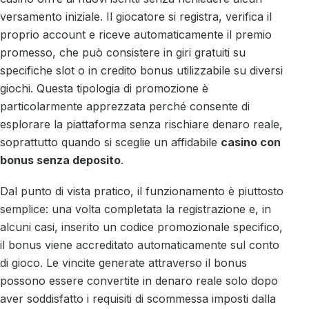
versamento iniziale. Il giocatore si registra, verifica il
proprio account e riceve automaticamente il premio
promesso, che può consistere in giri gratuiti su
specifiche slot o in credito bonus utilizzabile su diversi
giochi. Questa tipologia di promozione è
particolarmente apprezzata perché consente di
esplorare la piattaforma senza rischiare denaro reale,
soprattutto quando si sceglie un affidabile
casino con
bonus senza deposito
.
Dal punto di vista pratico, il funzionamento è piuttosto
semplice: una volta completata la registrazione e, in
alcuni casi, inserito un codice promozionale specifico,
il bonus viene accreditato automaticamente sul conto
di gioco. Le vincite generate attraverso il bonus
possono essere convertite in denaro reale solo dopo
aver soddisfatto i requisiti di scommessa imposti dalla