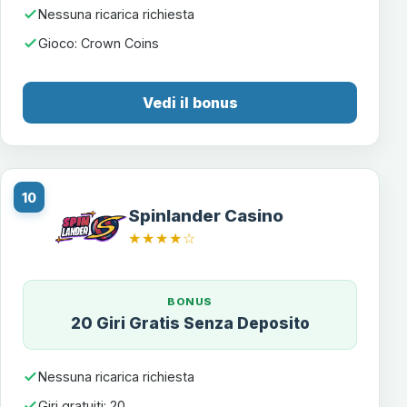
Nessuna ricarica richiesta
Gioco: Crown Coins
Vedi il bonus
10
Spinlander Casino
★★★★☆
BONUS
20 Giri Gratis Senza Deposito
Nessuna ricarica richiesta
Giri gratuiti: 20