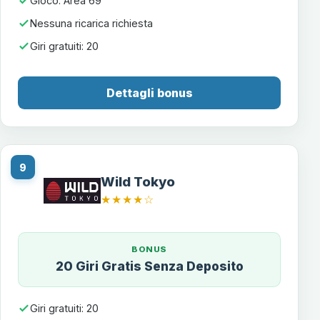
Gioco: Area 69
Nessuna ricarica richiesta
Giri gratuiti: 20
Dettagli bonus
9
Wild Tokyo
★★★★☆
BONUS
20 Giri Gratis Senza Deposito
Giri gratuiti: 20