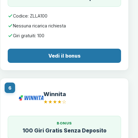
Codice: ZLLA100
Nessuna ricarica richiesta
Giri gratuiti: 100
Vedi il bonus
6
Winnita
★★★★☆
BONUS
100 Giri Gratis Senza Deposito