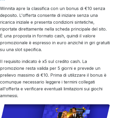
Winnita apre la classifica con un bonus di €10 senza
deposito. L'offerta consente di iniziare senza una
ricarica iniziale e presenta condizioni sintetiche,
riportate direttamente nella scheda principale del sito.
È una proposta in formato cash, quindi il valore
promozionale è espresso in euro anziché in giri gratuiti
su una slot specifica.
Il requisito indicato è x5 sul credito cash. La
promozione resta valida per 5 giorni e prevede un
prelievo massimo di €10. Prima di utilizzare il bonus è
comunque necessario leggere i termini collegati
all'offerta e verificare eventuali limitazioni sui giochi
ammessi.