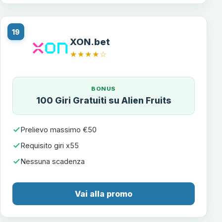
19
XON.bet
★★★★☆
BONUS
100 Giri Gratuiti su Alien Fruits
Prelievo massimo €50
Requisito giri x55
Nessuna scadenza
Vai alla promo