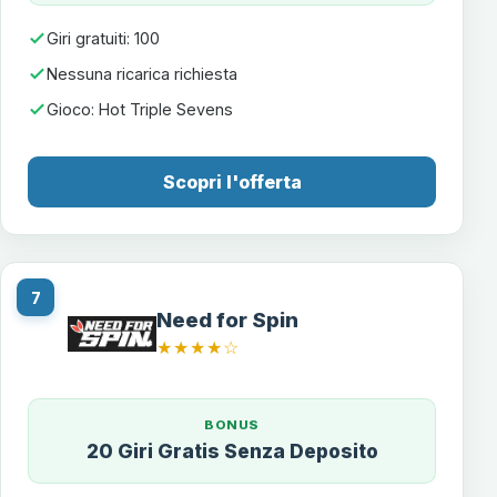
Giri gratuiti: 100
Nessuna ricarica richiesta
Gioco: Hot Triple Sevens
Scopri l'offerta
7
Need for Spin
★★★★☆
BONUS
20 Giri Gratis Senza Deposito