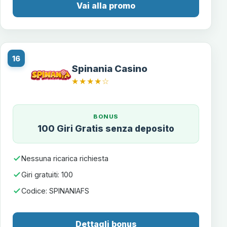
Vai alla promo
16
Spinania Casino
★★★★☆
BONUS
100 Giri Gratis senza deposito
Nessuna ricarica richiesta
Giri gratuiti: 100
Codice: SPINANIAFS
Dettagli bonus