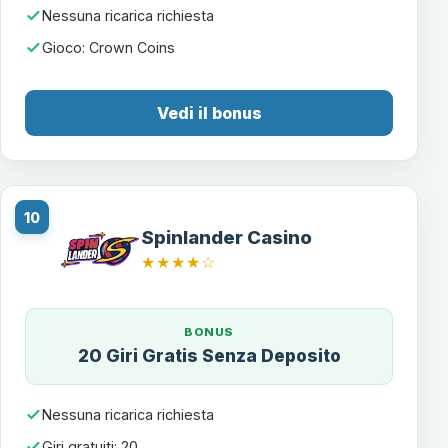
Nessuna ricarica richiesta
Gioco: Crown Coins
Vedi il bonus
10
Spinlander Casino
★★★★☆
BONUS
20 Giri Gratis Senza Deposito
Nessuna ricarica richiesta
Giri gratuiti: 20