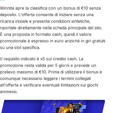
Winnita apre la classifica con un bonus di €10 senza
deposito. L'offerta consente di iniziare senza una
ricarica iniziale e presenta condizioni sintetiche,
riportate direttamente nella scheda principale del sito.
È una proposta in formato cash, quindi il valore
promozionale è espresso in euro anziché in giri gratuiti
su una slot specifica.
Il requisito indicato è x5 sul credito cash. La
promozione resta valida per 5 giorni e prevede un
prelievo massimo di €10. Prima di utilizzare il bonus è
comunque necessario leggere i termini collegati
all'offerta e verificare eventuali limitazioni sui giochi
ammessi.