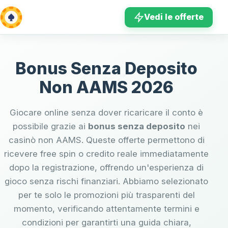
Vedi le offerte
Bonus Senza Deposito
Non AAMS 2026
Giocare online senza dover ricaricare il conto è
possibile grazie ai
bonus senza deposito
nei
casinò non AAMS. Queste offerte permettono di
ricevere free spin o credito reale immediatamente
dopo la registrazione, offrendo un'esperienza di
gioco senza rischi finanziari. Abbiamo selezionato
per te solo le promozioni più trasparenti del
momento, verificando attentamente termini e
condizioni per garantirti una guida chiara,