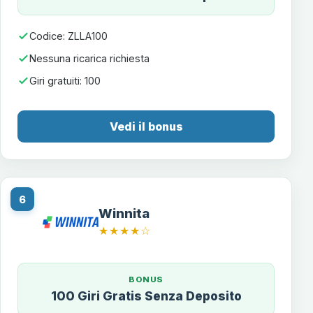
Codice: ZLLA100
Nessuna ricarica richiesta
Giri gratuiti: 100
Vedi il bonus
6
Winnita
★★★★☆
BONUS
100 Giri Gratis Senza Deposito