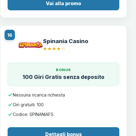
Vai alla promo
16
Spinania Casino
★★★★☆
BONUS
100 Giri Gratis senza deposito
Nessuna ricarica richiesta
Giri gratuiti: 100
Codice: SPINANIAFS
Dettagli bonus