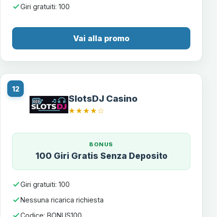
Giri gratuiti: 100
Vai alla promo
12
SlotsDJ Casino
★★★★☆
BONUS
100 Giri Gratis Senza Deposito
Giri gratuiti: 100
Nessuna ricarica richiesta
Codice: BONUS100