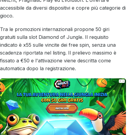
accessibile da diversi dispositivi e copre più categorie di
gioco.
Tra le promozioni internazionali propone 50 giri
gratuiti sulla slot Diamond of Jungle. Il requisito
indicato è x55 sulle vincite dei free spin, senza una
scadenza riportata nel listing. Il prelievo massimo è
fissato a €50 e l'attivazione viene descritta come
automatica dopo la registrazione.