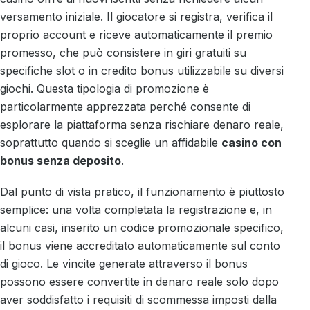
versamento iniziale. Il giocatore si registra, verifica il
proprio account e riceve automaticamente il premio
promesso, che può consistere in giri gratuiti su
specifiche slot o in credito bonus utilizzabile su diversi
giochi. Questa tipologia di promozione è
particolarmente apprezzata perché consente di
esplorare la piattaforma senza rischiare denaro reale,
soprattutto quando si sceglie un affidabile
casino con
bonus senza deposito
.
Dal punto di vista pratico, il funzionamento è piuttosto
semplice: una volta completata la registrazione e, in
alcuni casi, inserito un codice promozionale specifico,
il bonus viene accreditato automaticamente sul conto
di gioco. Le vincite generate attraverso il bonus
possono essere convertite in denaro reale solo dopo
aver soddisfatto i requisiti di scommessa imposti dalla