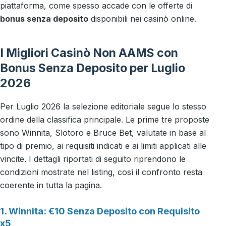
piattaforma, come spesso accade con le offerte di
bonus senza deposito
disponibili nei casinò online.
I Migliori Casinò Non AAMS con
Bonus Senza Deposito per Luglio
2026
Per Luglio 2026 la selezione editoriale segue lo stesso
ordine della classifica principale. Le prime tre proposte
sono Winnita, Slotoro e Bruce Bet, valutate in base al
tipo di premio, ai requisiti indicati e ai limiti applicati alle
vincite. I dettagli riportati di seguito riprendono le
condizioni mostrate nel listing, così il confronto resta
coerente in tutta la pagina.
1. Winnita: €10 Senza Deposito con Requisito
x5