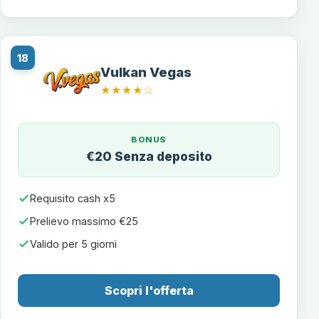
18
Vulkan Vegas
★★★★☆
BONUS
€20 Senza deposito
Requisito cash x5
Prelievo massimo €25
Valido per 5 giorni
Scopri l'offerta