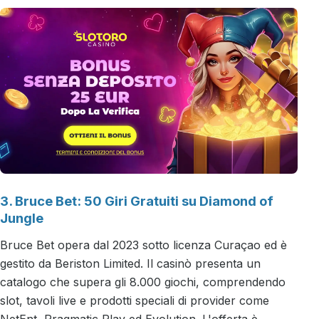
3. Bruce Bet: 50 Giri Gratuiti su Diamond of
Jungle
Bruce Bet opera dal 2023 sotto licenza Curaçao ed è
gestito da Beriston Limited. Il casinò presenta un
catalogo che supera gli 8.000 giochi, comprendendo
slot, tavoli live e prodotti speciali di provider come
NetEnt, Pragmatic Play ed Evolution. L'offerta è