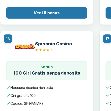
Vedi il bonus
16
17
Spinania Casino
★★★★☆
BONUS
100 Giri Gratis senza deposito
Nessuna ricarica richiesta
Giri gratuiti: 100
Codice: SPINANIAFS