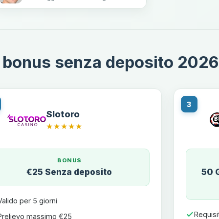
a bonus senza deposito 2026
3
Slotoro
★★★★★
BONUS
€25 Senza deposito
50 G
Valido per 5 giorni
Requisi
Prelievo massimo €25