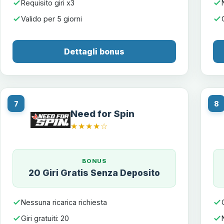
Requisito giri x3
Valido per 5 giorni
Dettagli bonus
7
8
Need for Spin
★★★★☆
BONUS
20 Giri Gratis Senza Deposito
Nessuna ricarica richiesta
Giri gratuiti: 20