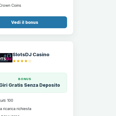
 Crown Coins
Vedi il bonus
SlotsDJ Casino
★★★★☆
BONUS
Giri Gratis Senza Deposito
uiti: 100
 ricarica richiesta