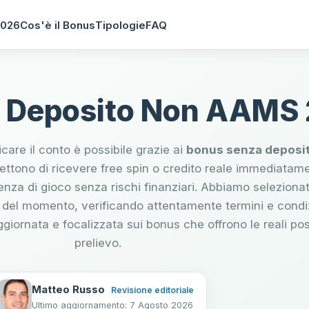
2026
Cos'è il Bonus
Tipologie
FAQ
 Deposito Non AAMS
care il conto è possibile grazie ai
bonus senza deposi
ttono di ricevere free spin o credito reale immediatam
enza di gioco senza rischi finanziari. Abbiamo selezionat
i del momento, verificando attentamente termini e condi
ggiornata e focalizzata sui bonus che offrono le reali poss
prelievo.
Matteo Russo
Revisione editoriale
Ultimo aggiornamento: 7 Agosto 2026