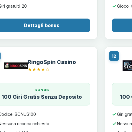
Giri gratuiti: 20
Gioco:
Dettagli bonus
12
RingoSpin Casino
★★★★☆
BONUS
100 Giri Gratis Senza Deposito
100 
Codice: BONUS100
Giri grat
Nessuna ricarica richiesta
Nessuna