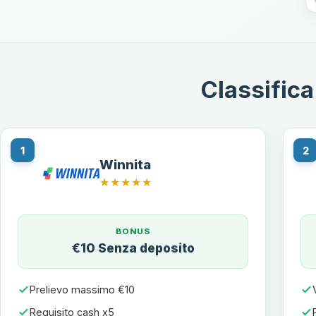
Classific
1
2
Winnita
★★★★★
BONUS
€10 Senza deposito
Prelievo massimo €10
Requisito cash x5