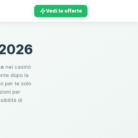
Vedi le offerte
 2026
to
nei casinò
ente dopo la
o per te solo
zioni per
ibilità di