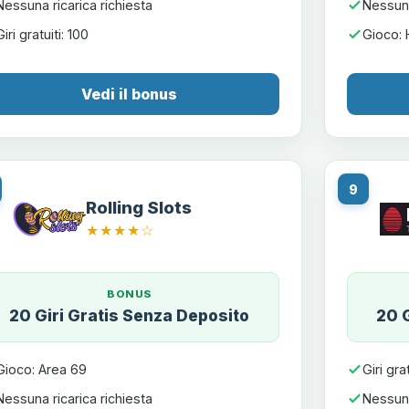
Nessuna ricarica richiesta
Nessuna
Giri gratuiti: 100
Gioco: 
Vedi il bonus
9
Rolling Slots
★★★★☆
BONUS
20 Giri Gratis Senza Deposito
20 
Gioco: Area 69
Giri grat
Nessuna ricarica richiesta
Nessuna