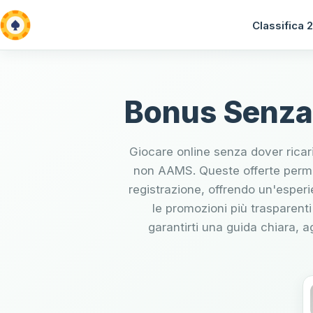
Classifica 
Bonus Senza
Giocare online senza dover ricari
non AAMS. Queste offerte perme
registrazione, offrendo un'esperi
le promozioni più trasparent
garantirti una guida chiara, a