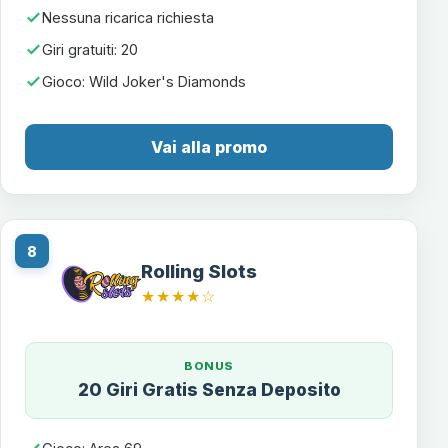
Nessuna ricarica richiesta
Giri gratuiti: 20
Gioco: Wild Joker's Diamonds
Vai alla promo
8
Rolling Slots
★★★★☆
BONUS
20 Giri Gratis Senza Deposito