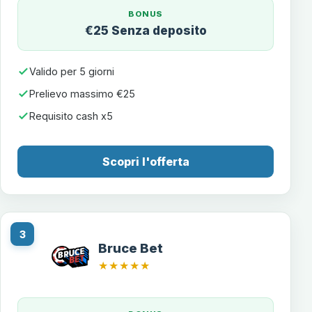
BONUS
€25 Senza deposito
Valido per 5 giorni
Prelievo massimo €25
Requisito cash x5
Scopri l'offerta
3
Bruce Bet
★★★★★