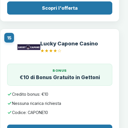
Scopri l'offerta
15
Lucky Capone Casino
★★★★☆
BONUS
€10 di Bonus Gratuito in Gettoni
Credito bonus: €10
Nessuna ricarica richiesta
Codice: CAPONE10