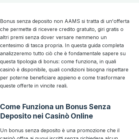
Bonus senza deposito non AAMS si tratta di un'offerta
che permette di ricevere credito gratuito, giri gratis o
altri premi senza dover versare nemmeno un
centesimo di tasca propria. In questa guida completa
analizzeremo tutto ciò che è fondamentale sapere su
questa tipologia di bonus: come funziona, in quali
casinò è disponibile, quali condizioni bisogna rispettare
per poterne beneficiare appieno e come trasformare
queste offerte in vincite reali.
Come Funziona un Bonus Senza
Deposito nei Casinò Online
Un bonus senza deposito è una promozione che il
casinò offre ai nuovi iscritti senza richiedere alcun