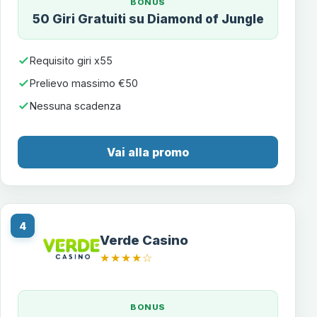
BONUS
50 Giri Gratuiti su Diamond of Jungle
Requisito giri x55
Prelievo massimo €50
Nessuna scadenza
Vai alla promo
4
Verde Casino
★★★★☆
BONUS