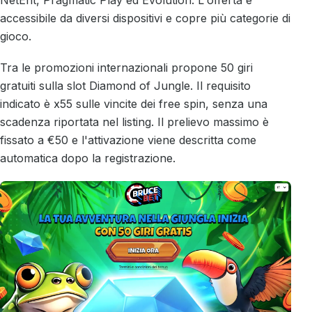
accessibile da diversi dispositivi e copre più categorie di
gioco.
Tra le promozioni internazionali propone 50 giri
gratuiti sulla slot Diamond of Jungle. Il requisito
indicato è x55 sulle vincite dei free spin, senza una
scadenza riportata nel listing. Il prelievo massimo è
fissato a €50 e l'attivazione viene descritta come
automatica dopo la registrazione.