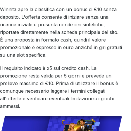
Winnita apre la classifica con un bonus di €10 senza
deposito. L'offerta consente di iniziare senza una
ricarica iniziale e presenta condizioni sintetiche,
riportate direttamente nella scheda principale del sito.
È una proposta in formato cash, quindi il valore
promozionale è espresso in euro anziché in giri gratuiti
su una slot specifica.
Il requisito indicato è x5 sul credito cash. La
promozione resta valida per 5 giorni e prevede un
prelievo massimo di €10. Prima di utilizzare il bonus è
comunque necessario leggere i termini collegati
all'offerta e verificare eventuali limitazioni sui giochi
ammessi.