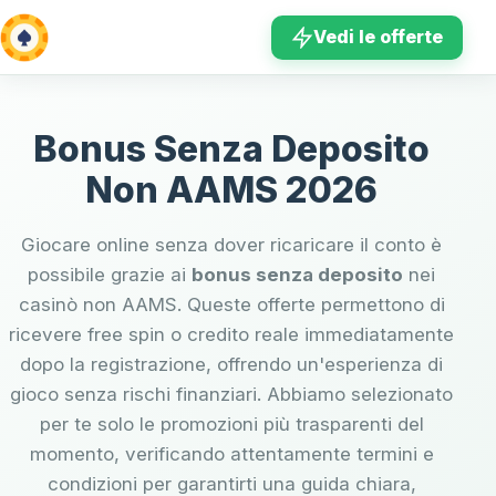
Vedi le offerte
Bonus Senza Deposito
Non AAMS 2026
Giocare online senza dover ricaricare il conto è
possibile grazie ai
bonus senza deposito
nei
casinò non AAMS. Queste offerte permettono di
ricevere free spin o credito reale immediatamente
dopo la registrazione, offrendo un'esperienza di
gioco senza rischi finanziari. Abbiamo selezionato
per te solo le promozioni più trasparenti del
momento, verificando attentamente termini e
condizioni per garantirti una guida chiara,