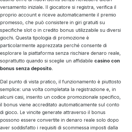
versamento iniziale. Il giocatore si registra, verifica il
proprio account e riceve automaticamente il premio
promesso, che può consistere in giri gratuiti su
specifiche slot o in credito bonus utilizzabile su diversi
giochi. Questa tipologia di promozione è
particolarmente apprezzata perché consente di
esplorare la piattaforma senza rischiare denaro reale,
soprattutto quando si sceglie un affidabile
casino con
bonus senza deposito
.
Dal punto di vista pratico, il funzionamento è piuttosto
semplice: una volta completata la registrazione e, in
alcuni casi, inserito un codice promozionale specifico,
il bonus viene accreditato automaticamente sul conto
di gioco. Le vincite generate attraverso il bonus
possono essere convertite in denaro reale solo dopo
aver soddisfatto i requisiti di scommessa imposti dalla