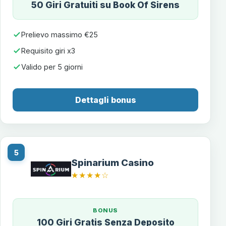
50 Giri Gratuiti su Book Of Sirens
Prelievo massimo €25
Requisito giri x3
Valido per 5 giorni
Dettagli bonus
5
Spinarium Casino
★★★★☆
BONUS
100 Giri Gratis Senza Deposito