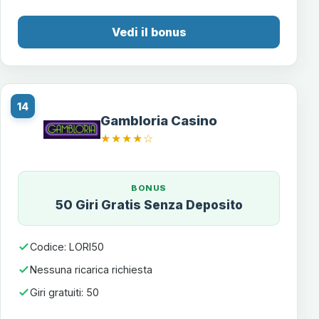
Vedi il bonus
14
Gambloria Casino
★★★★☆
BONUS
50 Giri Gratis Senza Deposito
Codice: LORI50
Nessuna ricarica richiesta
Giri gratuiti: 50