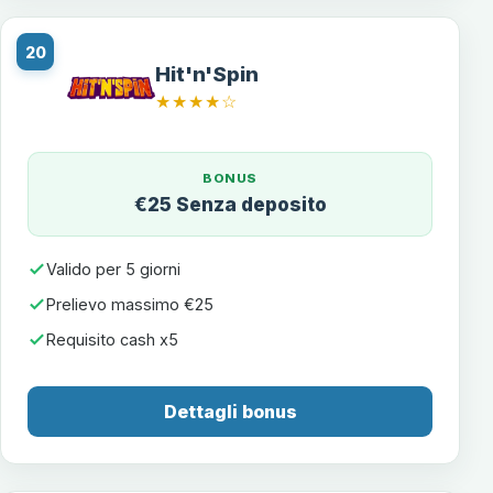
20
Hit'n'Spin
★★★★☆
BONUS
€25 Senza deposito
Valido per 5 giorni
Prelievo massimo €25
Requisito cash x5
Dettagli bonus