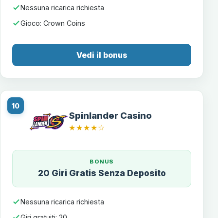
Nessuna ricarica richiesta
Gioco: Crown Coins
Vedi il bonus
10
Spinlander Casino
★★★★☆
BONUS
20 Giri Gratis Senza Deposito
Nessuna ricarica richiesta
Giri gratuiti: 20