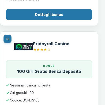
Dettagli bonus
13
Fridayroll Casino
★★★★☆
BONUS
100 Giri Gratis Senza Deposito
Nessuna ricarica richiesta
Giri gratuiti: 100
Codice: BONUS100