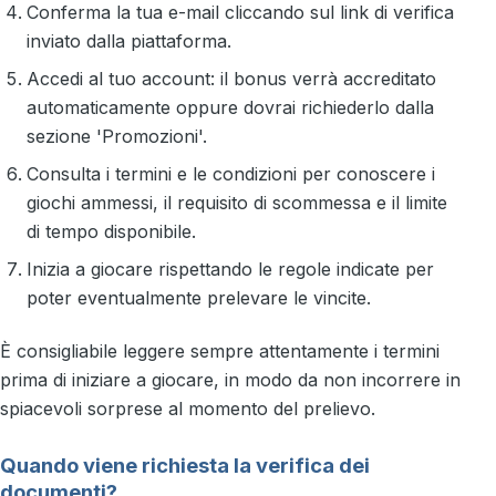
Conferma la tua e-mail cliccando sul link di verifica
inviato dalla piattaforma.
Accedi al tuo account: il bonus verrà accreditato
automaticamente oppure dovrai richiederlo dalla
sezione 'Promozioni'.
Consulta i termini e le condizioni per conoscere i
giochi ammessi, il requisito di scommessa e il limite
di tempo disponibile.
Inizia a giocare rispettando le regole indicate per
poter eventualmente prelevare le vincite.
È consigliabile leggere sempre attentamente i termini
prima di iniziare a giocare, in modo da non incorrere in
spiacevoli sorprese al momento del prelievo.
Quando viene richiesta la verifica dei
documenti?