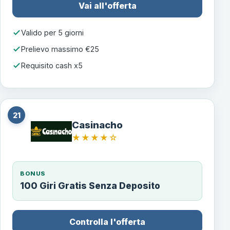
Vai all'offerta
Valido per 5 giorni
Prelievo massimo €25
Requisito cash x5
21
Casinacho
★★★★☆
BONUS
100 Giri Gratis Senza Deposito
Controlla l'offerta