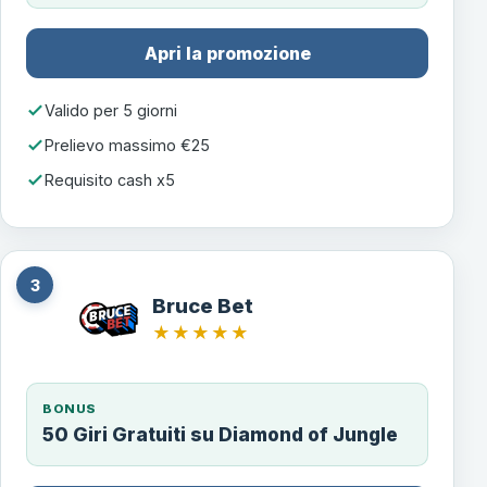
Apri la promozione
Valido per 5 giorni
Prelievo massimo €25
Requisito cash x5
3
Bruce Bet
★★★★★
BONUS
50 Giri Gratuiti su Diamond of Jungle