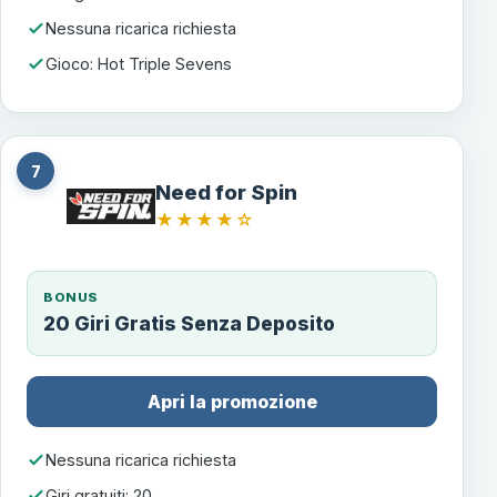
Nessuna ricarica richiesta
Gioco: Hot Triple Sevens
7
Need for Spin
★★★★☆
BONUS
20 Giri Gratis Senza Deposito
Apri la promozione
Nessuna ricarica richiesta
Giri gratuiti: 20