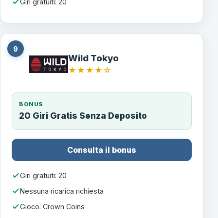
Giri gratuiti: 20
9
Wild Tokyo
★★★★☆
BONUS
20 Giri Gratis Senza Deposito
Consulta il bonus
Giri gratuiti: 20
Nessuna ricarica richiesta
Gioco: Crown Coins