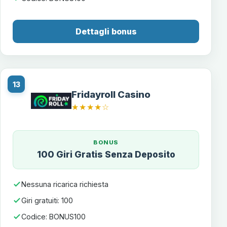
Dettagli bonus
13
Fridayroll Casino
★★★★☆
BONUS
100 Giri Gratis Senza Deposito
Nessuna ricarica richiesta
Giri gratuiti: 100
Codice: BONUS100