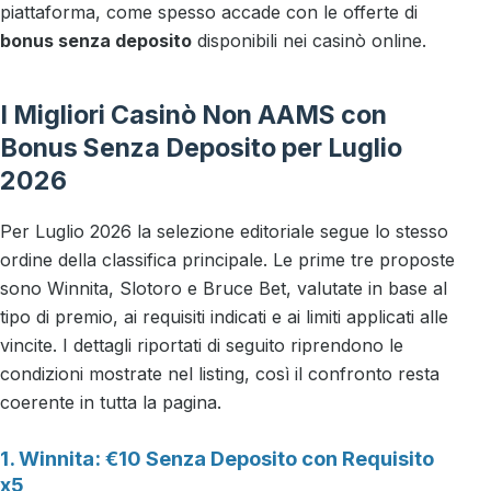
piattaforma, come spesso accade con le offerte di
bonus senza deposito
disponibili nei casinò online.
I Migliori Casinò Non AAMS con
Bonus Senza Deposito per Luglio
2026
Per Luglio 2026 la selezione editoriale segue lo stesso
ordine della classifica principale. Le prime tre proposte
sono Winnita, Slotoro e Bruce Bet, valutate in base al
tipo di premio, ai requisiti indicati e ai limiti applicati alle
vincite. I dettagli riportati di seguito riprendono le
condizioni mostrate nel listing, così il confronto resta
coerente in tutta la pagina.
1. Winnita: €10 Senza Deposito con Requisito
x5