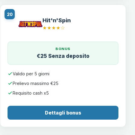
20
Hit'n'Spin
★★★★☆
BONUS
€25 Senza deposito
Valido per 5 giorni
Prelievo massimo €25
Requisito cash x5
Dettagli bonus