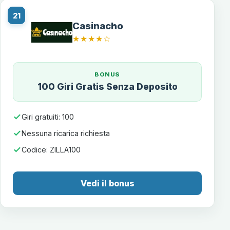
21
Casinacho
★★★★☆
BONUS
100 Giri Gratis Senza Deposito
Giri gratuiti: 100
Nessuna ricarica richiesta
Codice: ZILLA100
Vedi il bonus