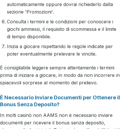
automaticamente oppure dovrai richiederlo dalla
sezione 'Promozioni'.
Consulta i termini e le condizioni per conoscere i
giochi ammessi, il requisito di scommessa e il limite
di tempo disponibile.
Inizia a giocare rispettando le regole indicate per
poter eventualmente prelevare le vincite.
È consigliabile leggere sempre attentamente i termini
prima di iniziare a giocare, in modo da non incorrere in
spiacevoli sorprese al momento del prelievo.
È Necessario Inviare Documenti per Ottenere il
Bonus Senza Deposito?
In molti casinò non AAMS non è necessario inviare
documenti per ricevere il bonus senza deposito,