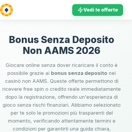
Vedi le offerte
Bonus Senza Deposito
Non AAMS 2026
Giocare online senza dover ricaricare il conto è
possibile grazie ai
bonus senza deposito
nei
casinò non AAMS. Queste offerte permettono di
ricevere free spin o credito reale immediatamente
dopo la registrazione, offrendo un'esperienza di
gioco senza rischi finanziari. Abbiamo selezionato
per te solo le promozioni più trasparenti del
momento, verificando attentamente termini e
condizioni per garantirti una guida chiara,