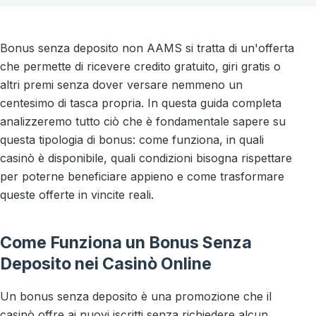
Bonus senza deposito non AAMS si tratta di un'offerta
che permette di ricevere credito gratuito, giri gratis o
altri premi senza dover versare nemmeno un
centesimo di tasca propria. In questa guida completa
analizzeremo tutto ciò che è fondamentale sapere su
questa tipologia di bonus: come funziona, in quali
casinò è disponibile, quali condizioni bisogna rispettare
per poterne beneficiare appieno e come trasformare
queste offerte in vincite reali.
Come Funziona un Bonus Senza
Deposito nei Casinò Online
Un bonus senza deposito è una promozione che il
casinò offre ai nuovi iscritti senza richiedere alcun