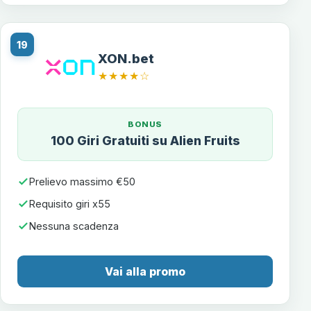
19
XON.bet
★★★★☆
BONUS
100 Giri Gratuiti su Alien Fruits
Prelievo massimo €50
Requisito giri x55
Nessuna scadenza
Vai alla promo