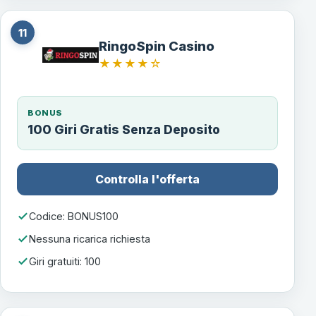
11
RingoSpin Casino
★★★★☆
BONUS
100 Giri Gratis Senza Deposito
Controlla l'offerta
Codice: BONUS100
Nessuna ricarica richiesta
Giri gratuiti: 100