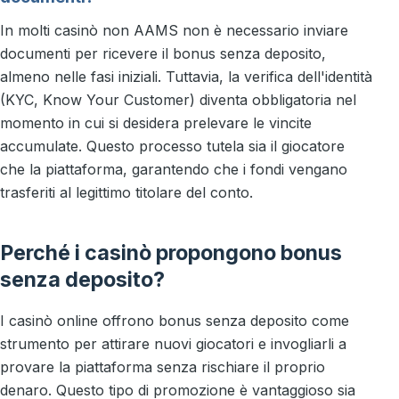
In molti casinò non AAMS non è necessario inviare
documenti per ricevere il bonus senza deposito,
almeno nelle fasi iniziali. Tuttavia, la verifica dell'identità
(KYC, Know Your Customer) diventa obbligatoria nel
momento in cui si desidera prelevare le vincite
accumulate. Questo processo tutela sia il giocatore
che la piattaforma, garantendo che i fondi vengano
trasferiti al legittimo titolare del conto.
Perché i casinò propongono bonus
senza deposito?
I casinò online offrono bonus senza deposito come
strumento per attirare nuovi giocatori e invogliarli a
provare la piattaforma senza rischiare il proprio
denaro. Questo tipo di promozione è vantaggioso sia