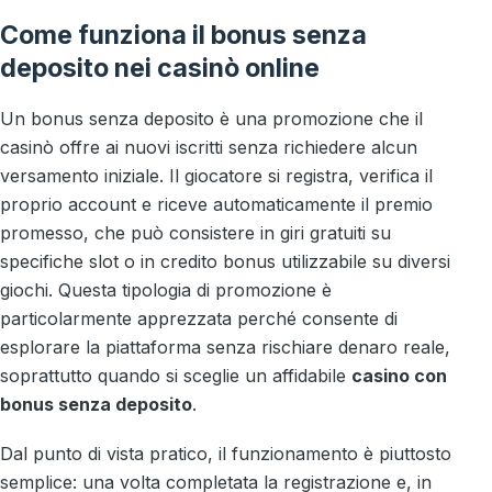
Come funziona il bonus senza
deposito nei casinò online
Un bonus senza deposito è una promozione che il
casinò offre ai nuovi iscritti senza richiedere alcun
versamento iniziale. Il giocatore si registra, verifica il
proprio account e riceve automaticamente il premio
promesso, che può consistere in giri gratuiti su
specifiche slot o in credito bonus utilizzabile su diversi
giochi. Questa tipologia di promozione è
particolarmente apprezzata perché consente di
esplorare la piattaforma senza rischiare denaro reale,
soprattutto quando si sceglie un affidabile
casino con
bonus senza deposito
.
Dal punto di vista pratico, il funzionamento è piuttosto
semplice: una volta completata la registrazione e, in