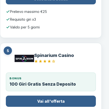
Prelievo massimo €25
Requisito giri x3
Valido per 5 giorni
5
Spinarium Casino
★★★★☆
BONUS
100 Giri Gratis Senza Deposito
Vai all'offerta