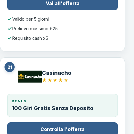
Vai all'offerta
Valido per 5 giorni
Prelievo massimo €25
Requisito cash x5
21
Casinacho
★★★★☆
BONUS
100 Giri Gratis Senza Deposito
Controlla l'offerta