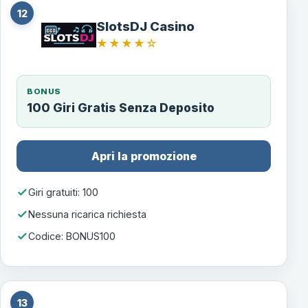
12
SlotsDJ Casino
★★★★☆
BONUS
100 Giri Gratis Senza Deposito
Apri la promozione
Giri gratuiti: 100
Nessuna ricarica richiesta
Codice: BONUS100
13