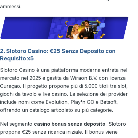
ammessi.
2. Slotoro Casino: €25 Senza Deposito con
Requisito x5
Slotoro Casino è una piattaforma moderna entrata nel
mercato nel 2025 e gestita da Wiraon B.V. con licenza
Curaçao. Il progetto propone più di 5.000 titoli tra slot,
giochi da tavolo e live casino. La selezione dei provider
include nomi come Evolution, Play'n GO e Betsoft,
offrendo un catalogo articolato su più categorie.
Nel segmento
casino bonus senza deposito
, Slotoro
propone €25 senza ricarica iniziale. Il bonus viene