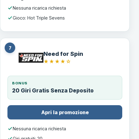
Nessuna ricarica richiesta
Gioco: Hot Triple Sevens
7
Need for Spin
★★★★☆
BONUS
20 Giri Gratis Senza Deposito
Apri la promozione
Nessuna ricarica richiesta
Giri gratuiti: 20