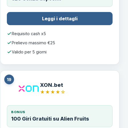
Leggi i dettagli
Requisito cash x5
Prelievo massimo €25
Valido per 5 giorni
19
XON.bet
★★★★☆
BONUS
100 Giri Gratuiti su Alien Fruits