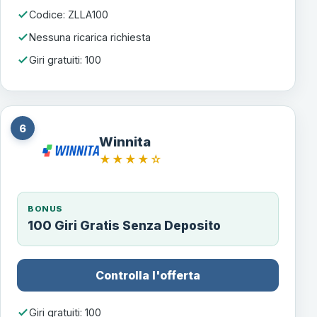
Codice: ZLLA100
Nessuna ricarica richiesta
Giri gratuiti: 100
6
Winnita
★★★★☆
BONUS
100 Giri Gratis Senza Deposito
Controlla l'offerta
Giri gratuiti: 100