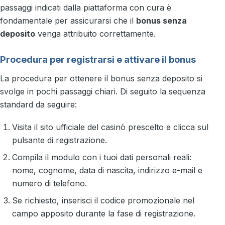
passaggi indicati dalla piattaforma con cura è
fondamentale per assicurarsi che il
bonus senza
deposito
venga attribuito correttamente.
Procedura per registrarsi e attivare il bonus
La procedura per ottenere il bonus senza deposito si
svolge in pochi passaggi chiari. Di seguito la sequenza
standard da seguire:
Visita il sito ufficiale del casinò prescelto e clicca sul
pulsante di registrazione.
Compila il modulo con i tuoi dati personali reali:
nome, cognome, data di nascita, indirizzo e-mail e
numero di telefono.
Se richiesto, inserisci il codice promozionale nel
campo apposito durante la fase di registrazione.