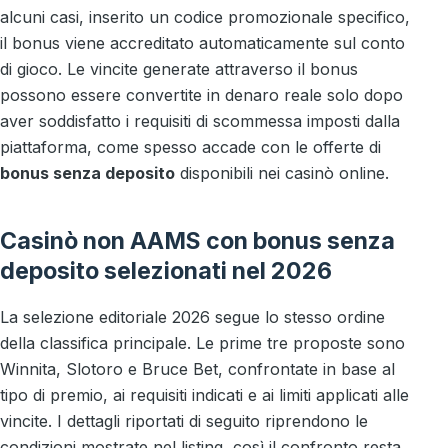
alcuni casi, inserito un codice promozionale specifico,
il bonus viene accreditato automaticamente sul conto
di gioco. Le vincite generate attraverso il bonus
possono essere convertite in denaro reale solo dopo
aver soddisfatto i requisiti di scommessa imposti dalla
piattaforma, come spesso accade con le offerte di
bonus senza deposito
disponibili nei casinò online.
Casinò non AAMS con bonus senza
deposito selezionati nel 2026
La selezione editoriale 2026 segue lo stesso ordine
della classifica principale. Le prime tre proposte sono
Winnita, Slotoro e Bruce Bet, confrontate in base al
tipo di premio, ai requisiti indicati e ai limiti applicati alle
vincite. I dettagli riportati di seguito riprendono le
condizioni mostrate nel listing, così il confronto resta