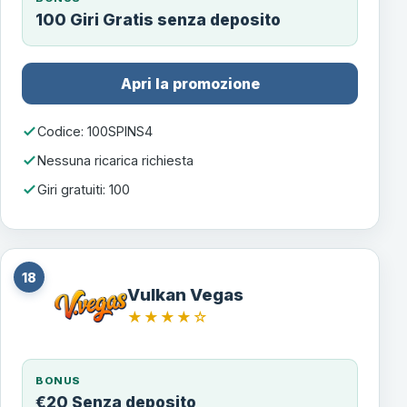
100 Giri Gratis senza deposito
Apri la promozione
Codice: 100SPINS4
Nessuna ricarica richiesta
Giri gratuiti: 100
18
Vulkan Vegas
★★★★☆
BONUS
€20 Senza deposito