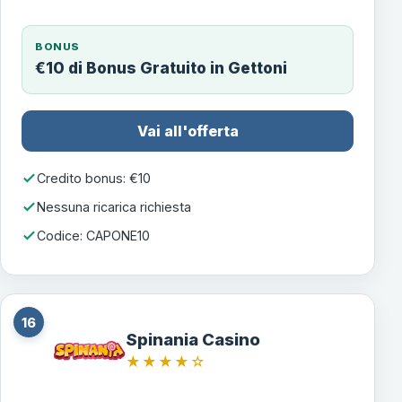
BONUS
€10 di Bonus Gratuito in Gettoni
Vai all'offerta
Credito bonus: €10
Nessuna ricarica richiesta
Codice: CAPONE10
16
Spinania Casino
★★★★☆