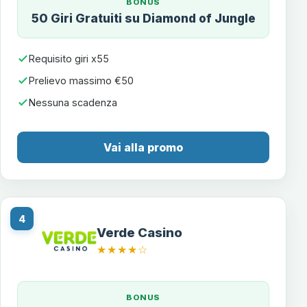
BONUS
50 Giri Gratuiti su Diamond of Jungle
Requisito giri x55
Prelievo massimo €50
Nessuna scadenza
Vai alla promo
4
Verde Casino
★★★★☆
BONUS