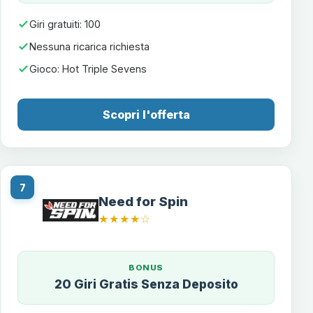
Giri gratuiti: 100
Nessuna ricarica richiesta
Gioco: Hot Triple Sevens
Scopri l'offerta
7
Need for Spin
★★★★☆
BONUS
20 Giri Gratis Senza Deposito