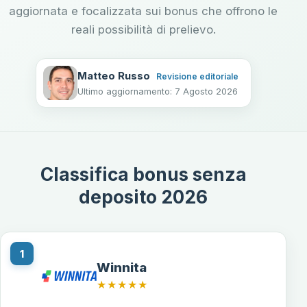
aggiornata e focalizzata sui bonus che offrono le
reali possibilità di prelievo.
Matteo Russo
Revisione editoriale
Ultimo aggiornamento: 7 Agosto 2026
Classifica bonus senza
deposito 2026
1
Winnita
★★★★★