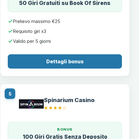
50 Giri Gratuiti su Book Of Sirens
Prelievo massimo €25
Requisito giri x3
Valido per 5 giorni
Dettagli bonus
5
Spinarium Casino
★★★★☆
BONUS
100 Giri Gratis Senza Deposito