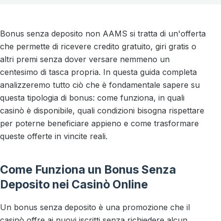
Bonus senza deposito non AAMS si tratta di un'offerta
che permette di ricevere credito gratuito, giri gratis o
altri premi senza dover versare nemmeno un
centesimo di tasca propria. In questa guida completa
analizzeremo tutto ciò che è fondamentale sapere su
questa tipologia di bonus: come funziona, in quali
casinò è disponibile, quali condizioni bisogna rispettare
per poterne beneficiare appieno e come trasformare
queste offerte in vincite reali.
Come Funziona un Bonus Senza
Deposito nei Casinò Online
Un bonus senza deposito è una promozione che il
casinò offre ai nuovi iscritti senza richiedere alcun