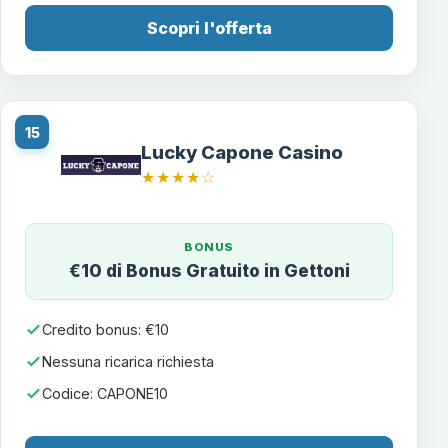
Scopri l'offerta
15
Lucky Capone Casino
★★★★☆
BONUS
€10 di Bonus Gratuito in Gettoni
Credito bonus: €10
Nessuna ricarica richiesta
Codice: CAPONE10