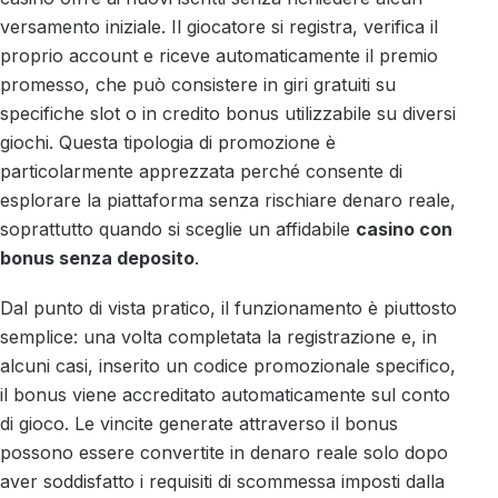
versamento iniziale. Il giocatore si registra, verifica il
proprio account e riceve automaticamente il premio
promesso, che può consistere in giri gratuiti su
specifiche slot o in credito bonus utilizzabile su diversi
giochi. Questa tipologia di promozione è
particolarmente apprezzata perché consente di
esplorare la piattaforma senza rischiare denaro reale,
soprattutto quando si sceglie un affidabile
casino con
bonus senza deposito
.
Dal punto di vista pratico, il funzionamento è piuttosto
semplice: una volta completata la registrazione e, in
alcuni casi, inserito un codice promozionale specifico,
il bonus viene accreditato automaticamente sul conto
di gioco. Le vincite generate attraverso il bonus
possono essere convertite in denaro reale solo dopo
aver soddisfatto i requisiti di scommessa imposti dalla