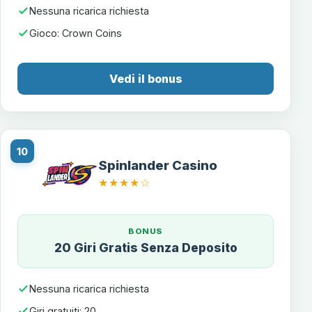
Nessuna ricarica richiesta
Gioco: Crown Coins
Vedi il bonus
10
Spinlander Casino
★★★★☆
BONUS
20 Giri Gratis Senza Deposito
Nessuna ricarica richiesta
Giri gratuiti: 20