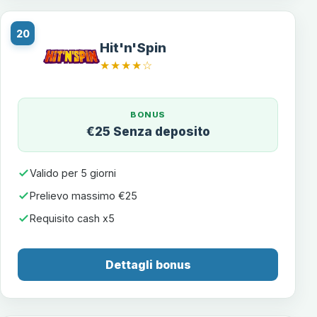
20
Hit'n'Spin
★★★★☆
BONUS
€25 Senza deposito
Valido per 5 giorni
Prelievo massimo €25
Requisito cash x5
Dettagli bonus