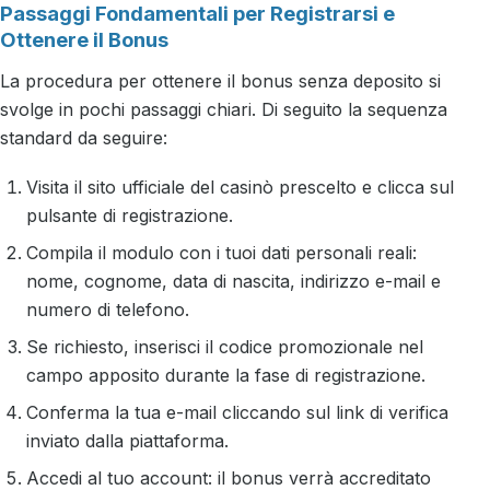
Passaggi Fondamentali per Registrarsi e
Ottenere il Bonus
La procedura per ottenere il bonus senza deposito si
svolge in pochi passaggi chiari. Di seguito la sequenza
standard da seguire:
Visita il sito ufficiale del casinò prescelto e clicca sul
pulsante di registrazione.
Compila il modulo con i tuoi dati personali reali:
nome, cognome, data di nascita, indirizzo e-mail e
numero di telefono.
Se richiesto, inserisci il codice promozionale nel
campo apposito durante la fase di registrazione.
Conferma la tua e-mail cliccando sul link di verifica
inviato dalla piattaforma.
Accedi al tuo account: il bonus verrà accreditato