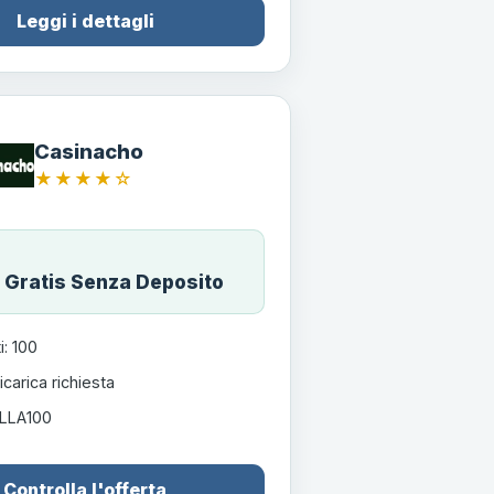
Leggi i dettagli
Casinacho
★★★★☆
i Gratis Senza Deposito
i: 100
carica richiesta
ILLA100
Controlla l'offerta