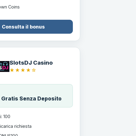
own Coins
Consulta il bonus
SlotsDJ Casino
★★★★☆
i Gratis Senza Deposito
i: 100
carica richiesta
BONUS100