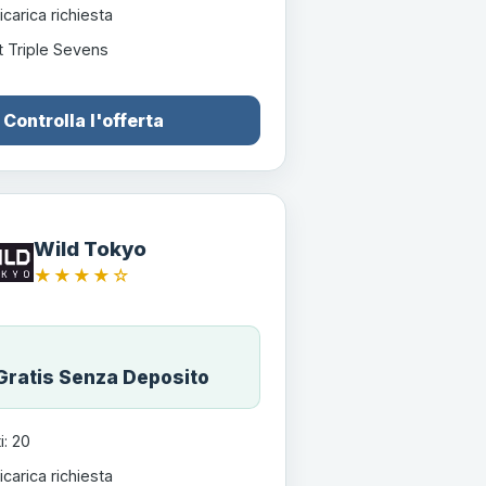
carica richiesta
t Triple Sevens
Controlla l'offerta
Wild Tokyo
★★★★☆
 Gratis Senza Deposito
i: 20
carica richiesta