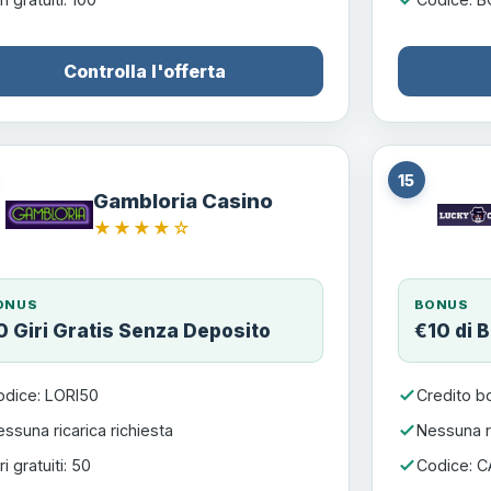
Controlla l'offerta
15
Gambloria Casino
★★★★☆
ONUS
BONUS
0 Giri Gratis Senza Deposito
€10 di B
odice: LORI50
Credito b
ssuna ricarica richiesta
Nessuna ri
ri gratuiti: 50
Codice: 