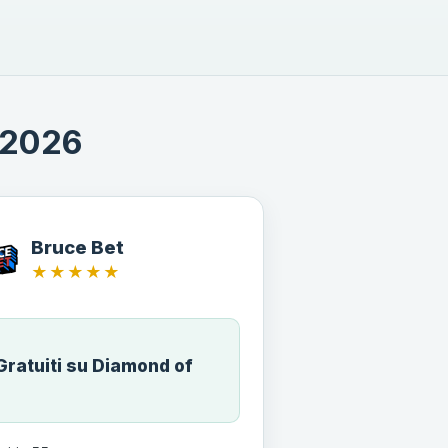
 2026
Bruce Bet
★★★★★
Gratuiti su Diamond of