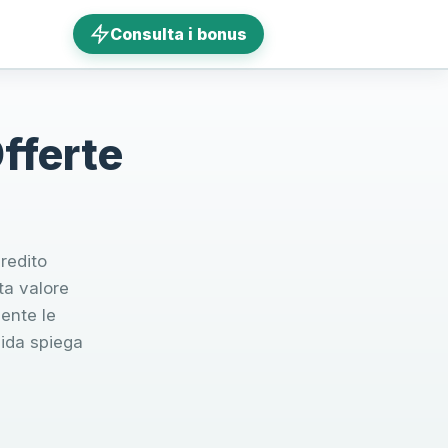
Consulta i bonus
fferte
redito
ta valore
mente le
uida spiega