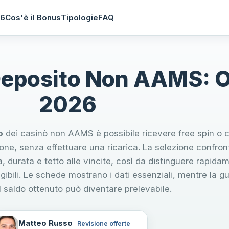
26
Cos'è il Bonus
Tipologie
FAQ
eposito Non AAMS: O
2026
o
dei casinò non AAMS è possibile ricevere free spin o c
one, senza effettuare una ricarica. La selezione confron
ata, durata e tetto alle vincite, così da distinguere rapida
gibili. Le schede mostrano i dati essenziali, mentre la g
l saldo ottenuto può diventare prelevabile.
Matteo Russo
Revisione offerte