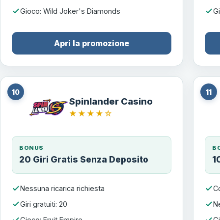
Gioco: Wild Joker's Diamonds
Gi
Apri la promozione
10
11
Spinlander Casino
★★★★☆
BONUS
B
20 Giri Gratis Senza Deposito
1
Nessuna ricarica richiesta
C
Giri gratuiti: 20
Ne
Gioco: Fruit Empire
Gi