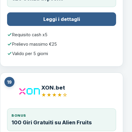
Leggi i dettagli
Requisito cash x5
Prelievo massimo €25
Valido per 5 giorni
19
XON.bet
★★★★☆
BONUS
100 Giri Gratuiti su Alien Fruits