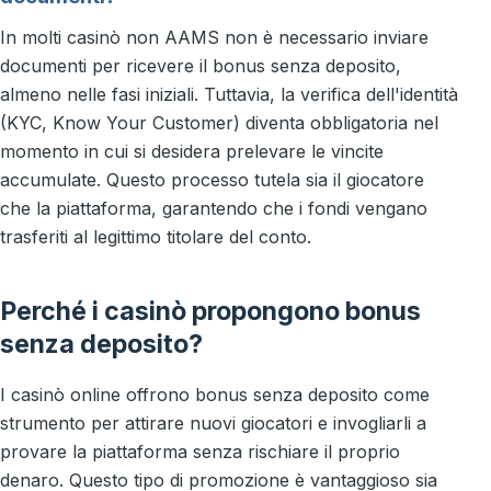
In molti casinò non AAMS non è necessario inviare
documenti per ricevere il bonus senza deposito,
almeno nelle fasi iniziali. Tuttavia, la verifica dell'identità
(KYC, Know Your Customer) diventa obbligatoria nel
momento in cui si desidera prelevare le vincite
accumulate. Questo processo tutela sia il giocatore
che la piattaforma, garantendo che i fondi vengano
trasferiti al legittimo titolare del conto.
Perché i casinò propongono bonus
senza deposito?
I casinò online offrono bonus senza deposito come
strumento per attirare nuovi giocatori e invogliarli a
provare la piattaforma senza rischiare il proprio
denaro. Questo tipo di promozione è vantaggioso sia