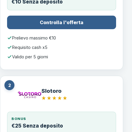
€10 Senza deposito
Controlla l'offerta
Prelievo massimo €10
Requisito cash x5
Valido per 5 giorni
2
Slotoro
★★★★★
BONUS
€25 Senza deposito