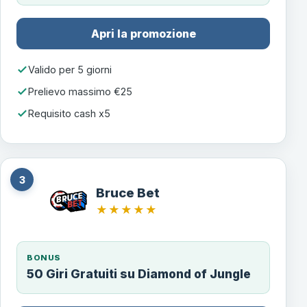
Apri la promozione
Valido per 5 giorni
Prelievo massimo €25
Requisito cash x5
3
Bruce Bet
★★★★★
BONUS
50 Giri Gratuiti su Diamond of Jungle