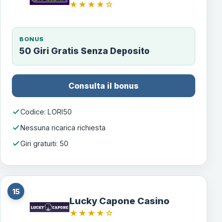
★★★★☆
BONUS
50 Giri Gratis Senza Deposito
Consulta il bonus
Codice: LORI50
Nessuna ricarica richiesta
Giri gratuiti: 50
15
Lucky Capone Casino
★★★★☆