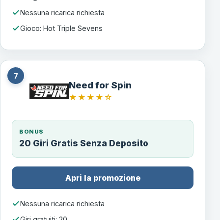
Nessuna ricarica richiesta
Gioco: Hot Triple Sevens
7
Need for Spin
★★★★☆
BONUS
20 Giri Gratis Senza Deposito
Apri la promozione
Nessuna ricarica richiesta
Giri gratuiti: 20