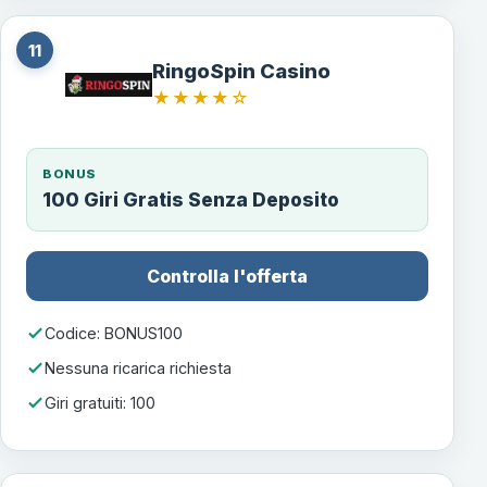
11
RingoSpin Casino
★★★★☆
BONUS
100 Giri Gratis Senza Deposito
Controlla l'offerta
Codice: BONUS100
Nessuna ricarica richiesta
Giri gratuiti: 100