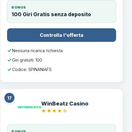
BONUS
100 Giri Gratis senza deposito
Controlla l'offerta
Nessuna ricarica richiesta
Giri gratuiti: 100
Codice: SPINANIAFS
17
WinBeatz Casino
★★★★☆
BONUS