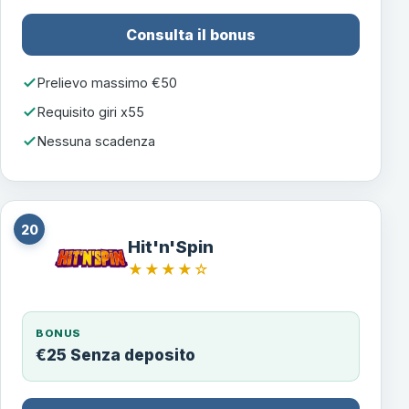
Consulta il bonus
Prelievo massimo €50
Requisito giri x55
Nessuna scadenza
20
Hit'n'Spin
★★★★☆
BONUS
€25 Senza deposito