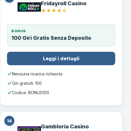
Fridayroll Casino
★★★★☆
BONUS
100 Giri Gratis Senza Deposito
Leggi i dettagli
Nessuna ricarica richiesta
Giri gratuiti: 100
Codice: BONUS100
14
Gambloria Casino