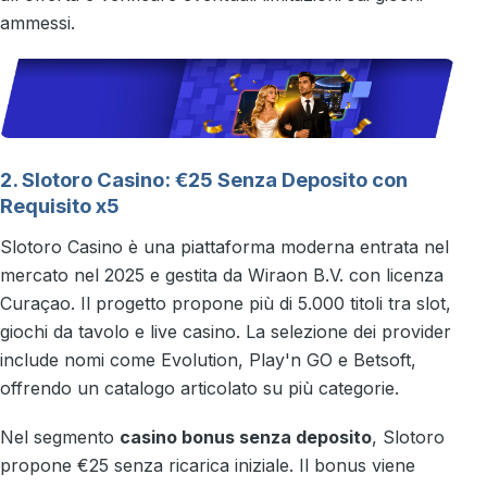
ammessi.
2. Slotoro Casino: €25 Senza Deposito con
Requisito x5
Slotoro Casino è una piattaforma moderna entrata nel
mercato nel 2025 e gestita da Wiraon B.V. con licenza
Curaçao. Il progetto propone più di 5.000 titoli tra slot,
giochi da tavolo e live casino. La selezione dei provider
include nomi come Evolution, Play'n GO e Betsoft,
offrendo un catalogo articolato su più categorie.
Nel segmento
casino bonus senza deposito
, Slotoro
propone €25 senza ricarica iniziale. Il bonus viene