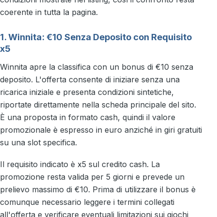
coerente in tutta la pagina.
1. Winnita: €10 Senza Deposito con Requisito
x5
Winnita apre la classifica con un bonus di €10 senza
deposito. L'offerta consente di iniziare senza una
ricarica iniziale e presenta condizioni sintetiche,
riportate direttamente nella scheda principale del sito.
È una proposta in formato cash, quindi il valore
promozionale è espresso in euro anziché in giri gratuiti
su una slot specifica.
Il requisito indicato è x5 sul credito cash. La
promozione resta valida per 5 giorni e prevede un
prelievo massimo di €10. Prima di utilizzare il bonus è
comunque necessario leggere i termini collegati
all'offerta e verificare eventuali limitazioni sui giochi