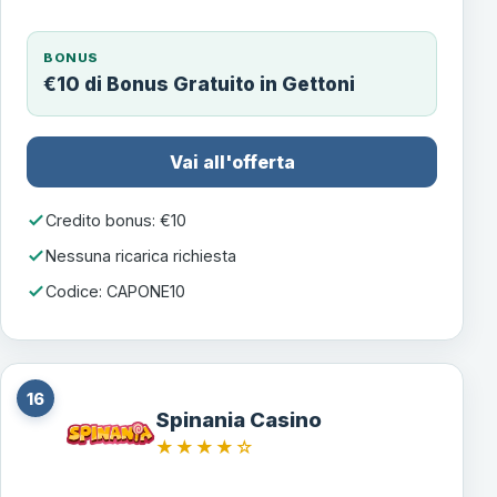
BONUS
€10 di Bonus Gratuito in Gettoni
Vai all'offerta
Credito bonus: €10
Nessuna ricarica richiesta
Codice: CAPONE10
16
Spinania Casino
★★★★☆