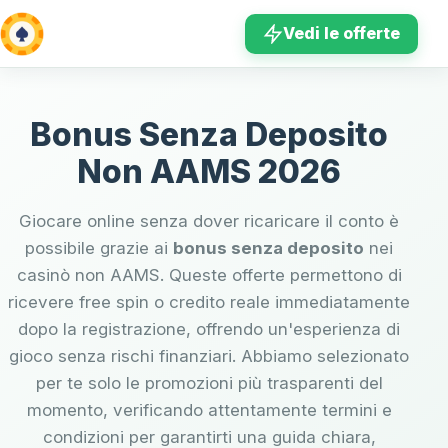
Vedi le offerte
Bonus Senza Deposito
Non AAMS 2026
Giocare online senza dover ricaricare il conto è
possibile grazie ai
bonus senza deposito
nei
casinò non AAMS. Queste offerte permettono di
ricevere free spin o credito reale immediatamente
dopo la registrazione, offrendo un'esperienza di
gioco senza rischi finanziari. Abbiamo selezionato
per te solo le promozioni più trasparenti del
momento, verificando attentamente termini e
condizioni per garantirti una guida chiara,