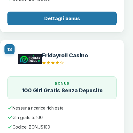
Dettagli bonus
13
Fridayroll Casino
★★★★☆
BONUS
100 Giri Gratis Senza Deposito
Nessuna ricarica richiesta
Giri gratuiti: 100
Codice: BONUS100