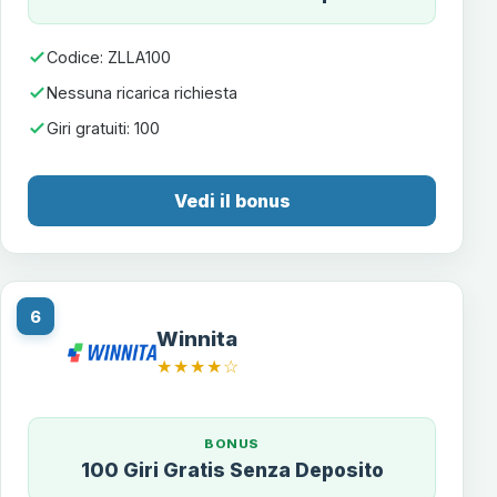
Codice: ZLLA100
Nessuna ricarica richiesta
Giri gratuiti: 100
Vedi il bonus
6
Winnita
★★★★☆
BONUS
100 Giri Gratis Senza Deposito