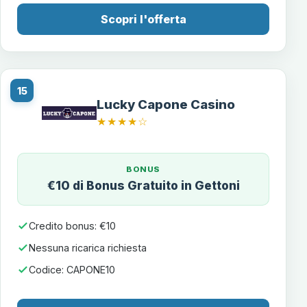
Scopri l'offerta
15
Lucky Capone Casino
★★★★☆
BONUS
€10 di Bonus Gratuito in Gettoni
Credito bonus: €10
Nessuna ricarica richiesta
Codice: CAPONE10