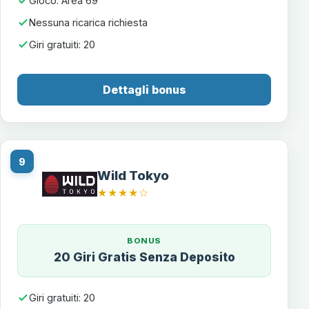
Gioco: Area 69
Nessuna ricarica richiesta
Giri gratuiti: 20
Dettagli bonus
9
Wild Tokyo
★★★★☆
BONUS
20 Giri Gratis Senza Deposito
Giri gratuiti: 20