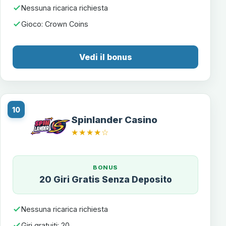
Nessuna ricarica richiesta
Gioco: Crown Coins
Vedi il bonus
10
Spinlander Casino
★★★★☆
BONUS
20 Giri Gratis Senza Deposito
Nessuna ricarica richiesta
Giri gratuiti: 20