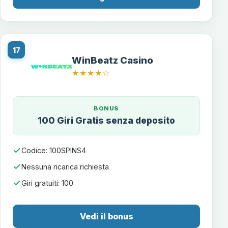
17
WinBeatz Casino
★★★★☆
BONUS
100 Giri Gratis senza deposito
Codice: 100SPINS4
Nessuna ricarica richiesta
Giri gratuiti: 100
Vedi il bonus