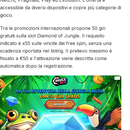
accessibile da diversi dispositivi e copre più categorie di
gioco.
Tra le promozioni internazionali propone 50 giri
gratuiti sulla slot Diamond of Jungle. Il requisito
indicato è x55 sulle vincite dei free spin, senza una
scadenza riportata nel listing. Il prelievo massimo è
fissato a €50 e l'attivazione viene descritta come
automatica dopo la registrazione.