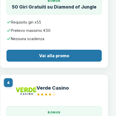
BONUS
50 Giri Gratuiti su Diamond of Jungle
Requisito giri x55
Prelievo massimo €50
Nessuna scadenza
Vai alla promo
4
Verde Casino
★★★★☆
BONUS