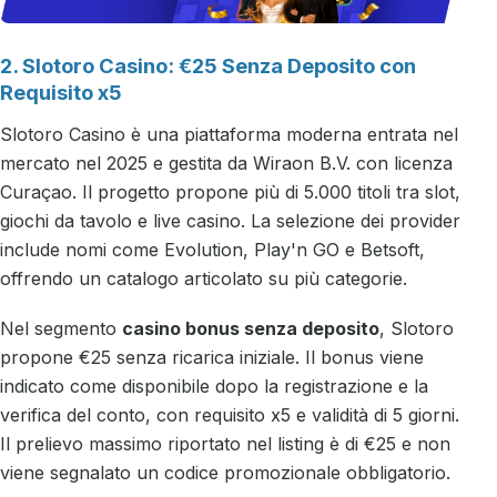
2. Slotoro Casino: €25 Senza Deposito con
Requisito x5
Slotoro Casino è una piattaforma moderna entrata nel
mercato nel 2025 e gestita da Wiraon B.V. con licenza
Curaçao. Il progetto propone più di 5.000 titoli tra slot,
giochi da tavolo e live casino. La selezione dei provider
include nomi come Evolution, Play'n GO e Betsoft,
offrendo un catalogo articolato su più categorie.
Nel segmento
casino bonus senza deposito
, Slotoro
propone €25 senza ricarica iniziale. Il bonus viene
indicato come disponibile dopo la registrazione e la
verifica del conto, con requisito x5 e validità di 5 giorni.
Il prelievo massimo riportato nel listing è di €25 e non
viene segnalato un codice promozionale obbligatorio.