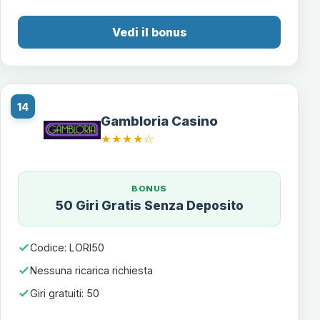
Vedi il bonus
14
Gambloria Casino
★★★★☆
BONUS
50 Giri Gratis Senza Deposito
Codice: LORI50
Nessuna ricarica richiesta
Giri gratuiti: 50