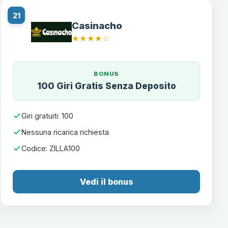
21
Casinacho
★★★★☆
BONUS
100 Giri Gratis Senza Deposito
Giri gratuiti: 100
Nessuna ricarica richiesta
Codice: ZILLA100
Vedi il bonus