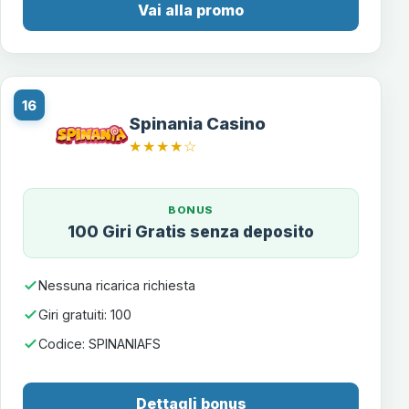
Vai alla promo
16
Spinania Casino
★★★★☆
BONUS
100 Giri Gratis senza deposito
Nessuna ricarica richiesta
Giri gratuiti: 100
Codice: SPINANIAFS
Dettagli bonus