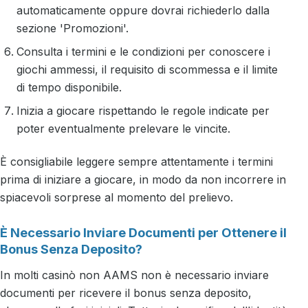
automaticamente oppure dovrai richiederlo dalla
sezione 'Promozioni'.
Consulta i termini e le condizioni per conoscere i
giochi ammessi, il requisito di scommessa e il limite
di tempo disponibile.
Inizia a giocare rispettando le regole indicate per
poter eventualmente prelevare le vincite.
È consigliabile leggere sempre attentamente i termini
prima di iniziare a giocare, in modo da non incorrere in
spiacevoli sorprese al momento del prelievo.
È Necessario Inviare Documenti per Ottenere il
Bonus Senza Deposito?
In molti casinò non AAMS non è necessario inviare
documenti per ricevere il bonus senza deposito,