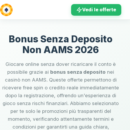
Vedi le offerte
Bonus Senza Deposito
Non AAMS 2026
Giocare online senza dover ricaricare il conto è
possibile grazie ai
bonus senza deposito
nei
casinò non AAMS. Queste offerte permettono di
ricevere free spin o credito reale immediatamente
dopo la registrazione, offrendo un'esperienza di
gioco senza rischi finanziari. Abbiamo selezionato
per te solo le promozioni più trasparenti del
momento, verificando attentamente termini e
condizioni per garantirti una guida chiara,