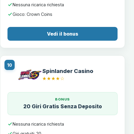
Nessuna ricarica richiesta
Gioco: Crown Coins
Vedi il bonus
10
Spinlander Casino
★★★★☆
BONUS
20 Giri Gratis Senza Deposito
Nessuna ricarica richiesta
Giri gratuiti: 20