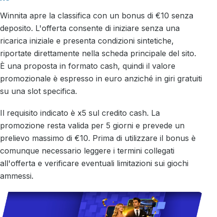
Winnita apre la classifica con un bonus di €10 senza
deposito. L'offerta consente di iniziare senza una
ricarica iniziale e presenta condizioni sintetiche,
riportate direttamente nella scheda principale del sito.
È una proposta in formato cash, quindi il valore
promozionale è espresso in euro anziché in giri gratuiti
su una slot specifica.
Il requisito indicato è x5 sul credito cash. La
promozione resta valida per 5 giorni e prevede un
prelievo massimo di €10. Prima di utilizzare il bonus è
comunque necessario leggere i termini collegati
all'offerta e verificare eventuali limitazioni sui giochi
ammessi.