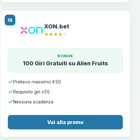
19
XON.bet
★★★★☆
BONUS
100 Giri Gratuiti su Alien Fruits
Prelievo massimo €50
Requisito giri x55
Nessuna scadenza
Vai alla promo