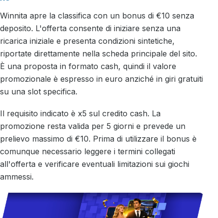
Winnita apre la classifica con un bonus di €10 senza
deposito. L'offerta consente di iniziare senza una
ricarica iniziale e presenta condizioni sintetiche,
riportate direttamente nella scheda principale del sito.
È una proposta in formato cash, quindi il valore
promozionale è espresso in euro anziché in giri gratuiti
su una slot specifica.
Il requisito indicato è x5 sul credito cash. La
promozione resta valida per 5 giorni e prevede un
prelievo massimo di €10. Prima di utilizzare il bonus è
comunque necessario leggere i termini collegati
all'offerta e verificare eventuali limitazioni sui giochi
ammessi.