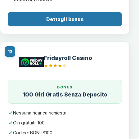
Dettagli bonus
13
Fridayroll Casino
★★★★☆
BONUS
100 Giri Gratis Senza Deposito
Nessuna ricarica richiesta
Giri gratuiti: 100
Codice: BONUS100