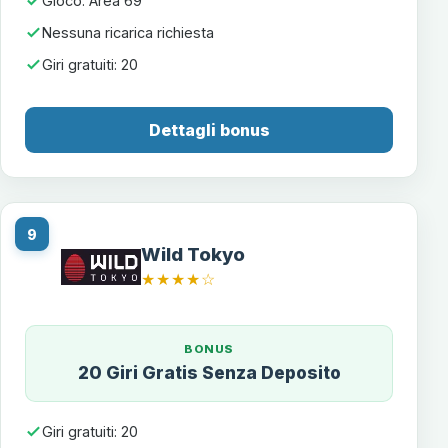
Gioco: Area 69
Nessuna ricarica richiesta
Giri gratuiti: 20
Dettagli bonus
9
Wild Tokyo
★★★★☆
BONUS
20 Giri Gratis Senza Deposito
Giri gratuiti: 20