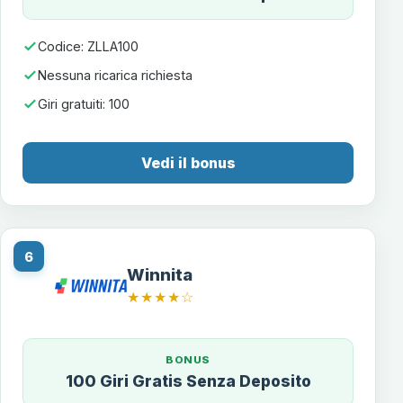
Codice: ZLLA100
Nessuna ricarica richiesta
Giri gratuiti: 100
Vedi il bonus
6
Winnita
★★★★☆
BONUS
100 Giri Gratis Senza Deposito