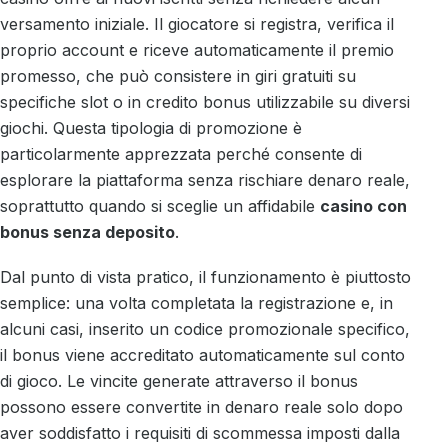
versamento iniziale. Il giocatore si registra, verifica il
proprio account e riceve automaticamente il premio
promesso, che può consistere in giri gratuiti su
specifiche slot o in credito bonus utilizzabile su diversi
giochi. Questa tipologia di promozione è
particolarmente apprezzata perché consente di
esplorare la piattaforma senza rischiare denaro reale,
soprattutto quando si sceglie un affidabile
casino con
bonus senza deposito
.
Dal punto di vista pratico, il funzionamento è piuttosto
semplice: una volta completata la registrazione e, in
alcuni casi, inserito un codice promozionale specifico,
il bonus viene accreditato automaticamente sul conto
di gioco. Le vincite generate attraverso il bonus
possono essere convertite in denaro reale solo dopo
aver soddisfatto i requisiti di scommessa imposti dalla