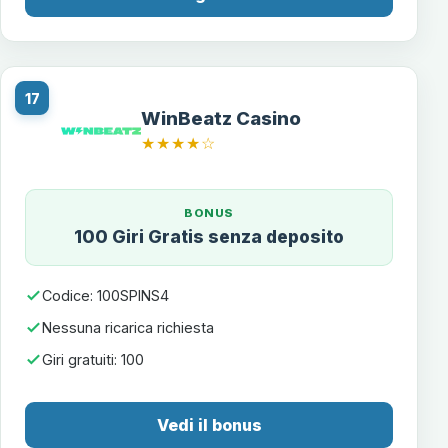
17
WinBeatz Casino
★★★★☆
BONUS
100 Giri Gratis senza deposito
Codice: 100SPINS4
Nessuna ricarica richiesta
Giri gratuiti: 100
Vedi il bonus