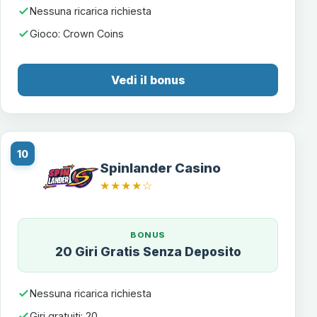
Nessuna ricarica richiesta
Gioco: Crown Coins
Vedi il bonus
10
Spinlander Casino
★★★★☆
BONUS
20 Giri Gratis Senza Deposito
Nessuna ricarica richiesta
Giri gratuiti: 20