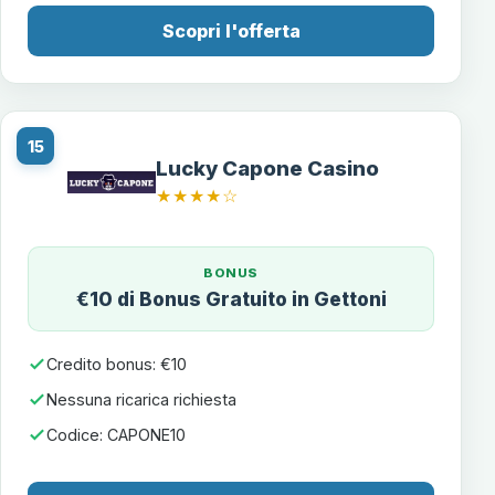
Scopri l'offerta
15
Lucky Capone Casino
★★★★☆
BONUS
€10 di Bonus Gratuito in Gettoni
Credito bonus: €10
Nessuna ricarica richiesta
Codice: CAPONE10