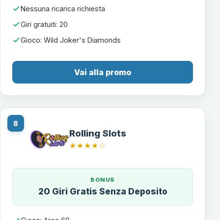
Nessuna ricarica richiesta
Giri gratuiti: 20
Gioco: Wild Joker's Diamonds
Vai alla promo
8
Rolling Slots
★★★★☆
BONUS
20 Giri Gratis Senza Deposito