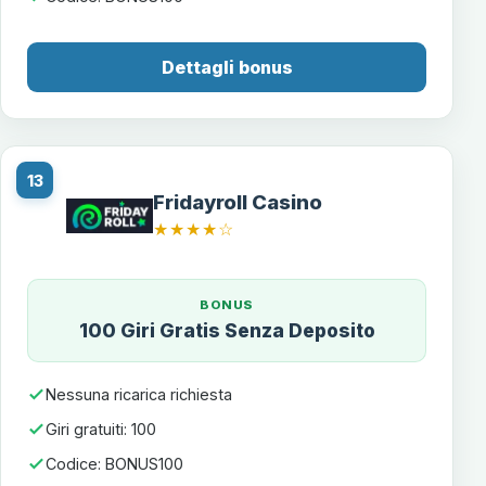
Dettagli bonus
13
Fridayroll Casino
★★★★☆
BONUS
100 Giri Gratis Senza Deposito
Nessuna ricarica richiesta
Giri gratuiti: 100
Codice: BONUS100