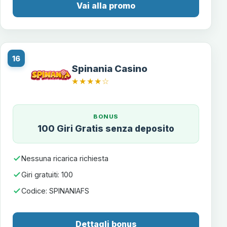
Vai alla promo
16
Spinania Casino
★★★★☆
BONUS
100 Giri Gratis senza deposito
Nessuna ricarica richiesta
Giri gratuiti: 100
Codice: SPINANIAFS
Dettagli bonus