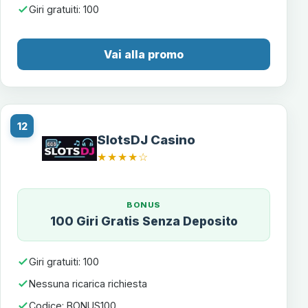
Giri gratuiti: 100
Vai alla promo
12
SlotsDJ Casino
★★★★☆
BONUS
100 Giri Gratis Senza Deposito
Giri gratuiti: 100
Nessuna ricarica richiesta
Codice: BONUS100