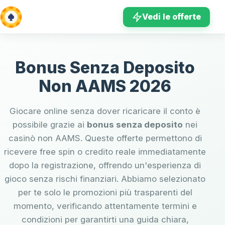
Vedi le offerte
Bonus Senza Deposito
Non AAMS 2026
Giocare online senza dover ricaricare il conto è
possibile grazie ai
bonus senza deposito
nei
casinò non AAMS. Queste offerte permettono di
ricevere free spin o credito reale immediatamente
dopo la registrazione, offrendo un'esperienza di
gioco senza rischi finanziari. Abbiamo selezionato
per te solo le promozioni più trasparenti del
momento, verificando attentamente termini e
condizioni per garantirti una guida chiara,