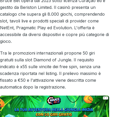
Bruce Bet opera dal 2023 sotto licenza Curaçao ed è
gestito da Beriston Limited. Il casinò presenta un
catalogo che supera gli 8.000 giochi, comprendendo
slot, tavoli live e prodotti speciali di provider come
NetEnt, Pragmatic Play ed Evolution. L'offerta è
accessibile da diversi dispositivi e copre più categorie di
gioco.
Tra le promozioni internazionali propone 50 giri
gratuiti sulla slot Diamond of Jungle. Il requisito
indicato è x55 sulle vincite dei free spin, senza una
scadenza riportata nel listing. Il prelievo massimo è
fissato a €50 e l'attivazione viene descritta come
automatica dopo la registrazione.