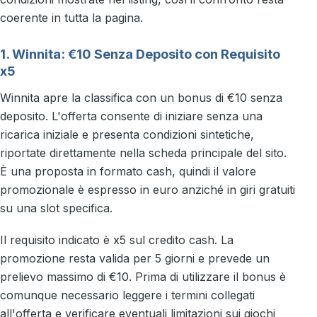
coerente in tutta la pagina.
1. Winnita: €10 Senza Deposito con Requisito
x5
Winnita apre la classifica con un bonus di €10 senza
deposito. L'offerta consente di iniziare senza una
ricarica iniziale e presenta condizioni sintetiche,
riportate direttamente nella scheda principale del sito.
È una proposta in formato cash, quindi il valore
promozionale è espresso in euro anziché in giri gratuiti
su una slot specifica.
Il requisito indicato è x5 sul credito cash. La
promozione resta valida per 5 giorni e prevede un
prelievo massimo di €10. Prima di utilizzare il bonus è
comunque necessario leggere i termini collegati
all'offerta e verificare eventuali limitazioni sui giochi