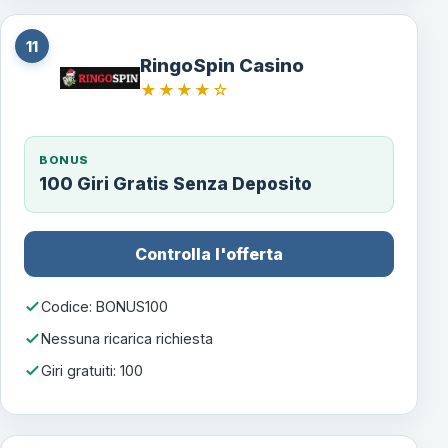
11
RingoSpin Casino
★★★★☆
BONUS
100 Giri Gratis Senza Deposito
Controlla l'offerta
Codice: BONUS100
Nessuna ricarica richiesta
Giri gratuiti: 100