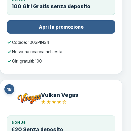
100 Giri Gratis senza deposito
Apri la promozione
Codice: 100SPINS4
Nessuna ricarica richiesta
Giri gratuiti: 100
18
Vulkan Vegas
★★★★☆
BONUS
€20 Senza deposito