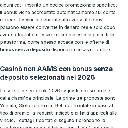
alcuni casi, inserito un codice promozionale specifico,
il bonus viene accreditato automaticamente sul conto
di gioco. Le vincite generate attraverso il bonus
possono essere convertite in denaro reale solo dopo
aver soddisfatto i requisiti di scommessa imposti dalla
piattaforma, come spesso accade con le offerte di
bonus senza deposito
disponibili nei casinò online.
Casinò non AAMS con bonus senza
deposito selezionati nel 2026
La selezione editoriale 2026 segue lo stesso ordine
della classifica principale. Le prime tre proposte sono
Winnita, Slotoro e Bruce Bet, confrontate in base al
tipo di premio, ai requisiti indicati e ai limiti applicati alle
vincite. I dettagli riportati di seguito riprendono le
condizioni mostrate nel listing, così il confronto resta