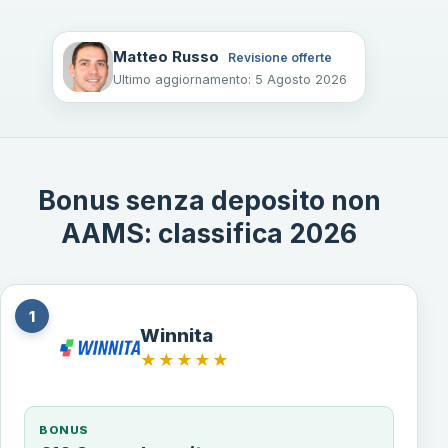
Matteo Russo
Revisione offerte
Ultimo aggiornamento: 5 Agosto 2026
Bonus senza deposito non
AAMS: classifica 2026
1
Winnita
★★★★★
BONUS