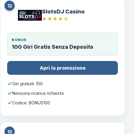
12
SlotsDJ Casino
★★★★☆
BONUS
100 Giri Gratis Senza Deposito
Apri la promozione
Giri gratuiti: 100
Nessuna ricarica richiesta
Codice: BONUS100
13