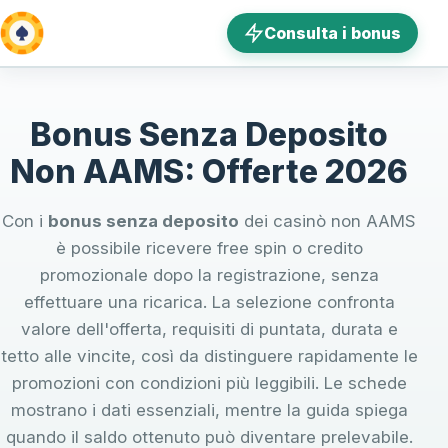
Consulta i bonus
Bonus Senza Deposito
Non AAMS: Offerte 2026
Con i
bonus senza deposito
dei casinò non AAMS
è possibile ricevere free spin o credito
promozionale dopo la registrazione, senza
effettuare una ricarica. La selezione confronta
valore dell'offerta, requisiti di puntata, durata e
tetto alle vincite, così da distinguere rapidamente le
promozioni con condizioni più leggibili. Le schede
mostrano i dati essenziali, mentre la guida spiega
quando il saldo ottenuto può diventare prelevabile.