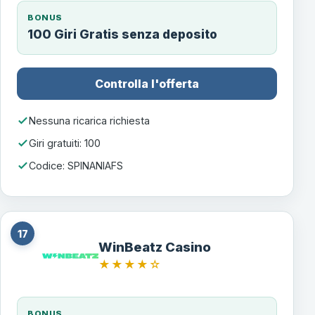
BONUS
100 Giri Gratis senza deposito
Controlla l'offerta
Nessuna ricarica richiesta
Giri gratuiti: 100
Codice: SPINANIAFS
17
WinBeatz Casino
★★★★☆
BONUS