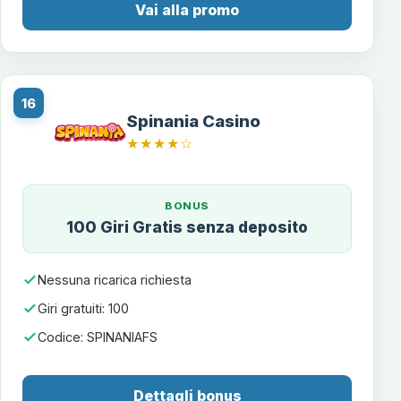
Vai alla promo
16
Spinania Casino
★★★★☆
BONUS
100 Giri Gratis senza deposito
Nessuna ricarica richiesta
Giri gratuiti: 100
Codice: SPINANIAFS
Dettagli bonus