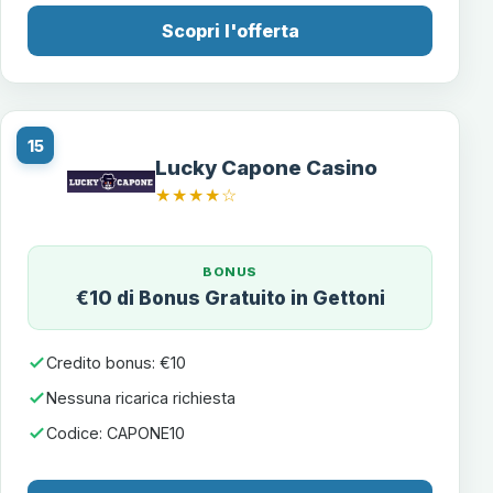
Scopri l'offerta
15
Lucky Capone Casino
★★★★☆
BONUS
€10 di Bonus Gratuito in Gettoni
Credito bonus: €10
Nessuna ricarica richiesta
Codice: CAPONE10