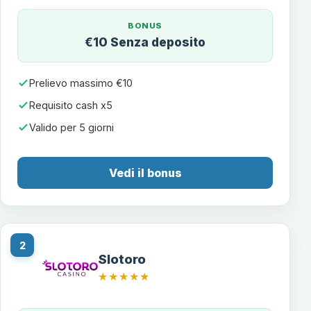
BONUS
€10 Senza deposito
Prelievo massimo €10
Requisito cash x5
Valido per 5 giorni
Vedi il bonus
2
Slotoro
★★★★★