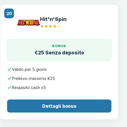
20
Hit'n'Spin
★★★★☆
BONUS
€25 Senza deposito
Valido per 5 giorni
Prelievo massimo €25
Requisito cash x5
Dettagli bonus