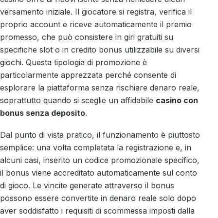
versamento iniziale. Il giocatore si registra, verifica il
proprio account e riceve automaticamente il premio
promesso, che può consistere in giri gratuiti su
specifiche slot o in credito bonus utilizzabile su diversi
giochi. Questa tipologia di promozione è
particolarmente apprezzata perché consente di
esplorare la piattaforma senza rischiare denaro reale,
soprattutto quando si sceglie un affidabile
casino con
bonus senza deposito
.
Dal punto di vista pratico, il funzionamento è piuttosto
semplice: una volta completata la registrazione e, in
alcuni casi, inserito un codice promozionale specifico,
il bonus viene accreditato automaticamente sul conto
di gioco. Le vincite generate attraverso il bonus
possono essere convertite in denaro reale solo dopo
aver soddisfatto i requisiti di scommessa imposti dalla