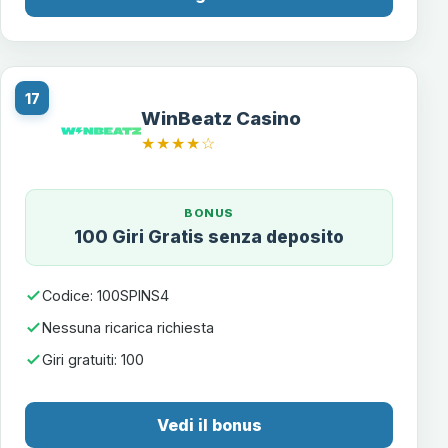
17
WinBeatz Casino
★★★★☆
BONUS
100 Giri Gratis senza deposito
Codice: 100SPINS4
Nessuna ricarica richiesta
Giri gratuiti: 100
Vedi il bonus