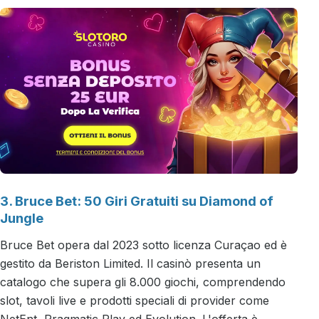
3. Bruce Bet: 50 Giri Gratuiti su Diamond of
Jungle
Bruce Bet opera dal 2023 sotto licenza Curaçao ed è
gestito da Beriston Limited. Il casinò presenta un
catalogo che supera gli 8.000 giochi, comprendendo
slot, tavoli live e prodotti speciali di provider come
NetEnt, Pragmatic Play ed Evolution. L'offerta è