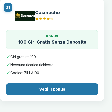
21
Casinacho
★★★★☆
BONUS
100 Giri Gratis Senza Deposito
Giri gratuiti: 100
Nessuna ricarica richiesta
Codice: ZILLA100
Vedi il bonus