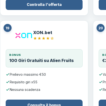
Controlla l'offerta
19
20
XON.bet
★★★★☆
BONUS
B
100 Giri Gratuiti su Alien Fruits
€
Prelievo massimo €50
Va
Requisito giri x55
P
Nessuna scadenza
R
Consulta il bonus