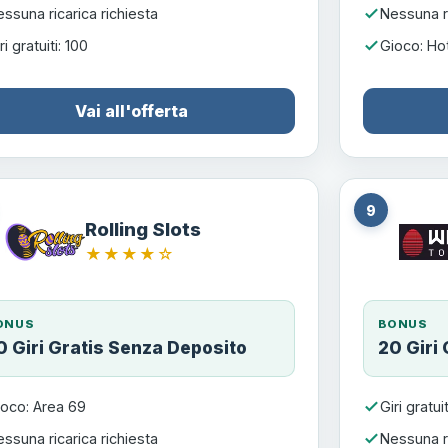
ssuna ricarica richiesta
Nessuna ri
ri gratuiti: 100
Gioco: Ho
Vai all'offerta
9
Rolling Slots
★★★★☆
ONUS
BONUS
0 Giri Gratis Senza Deposito
20 Giri
ioco: Area 69
Giri gratuit
ssuna ricarica richiesta
Nessuna ri