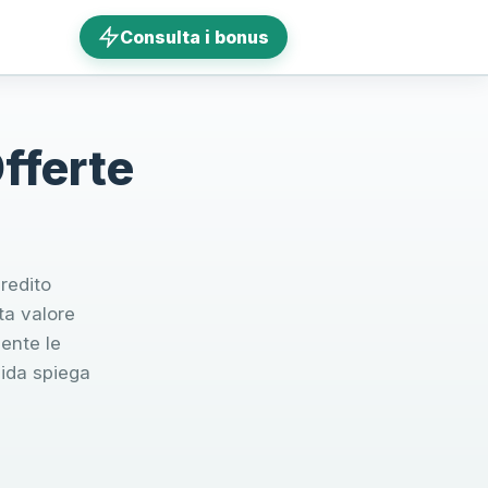
Consulta i bonus
fferte
redito
ta valore
mente le
uida spiega