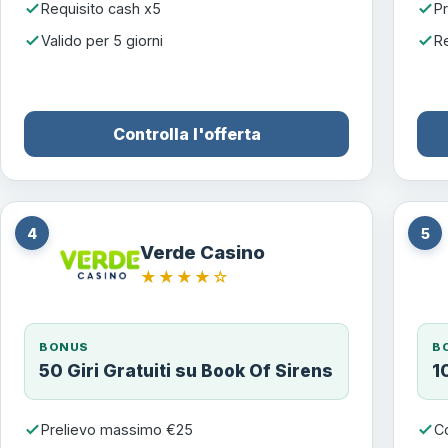
Requisito cash x5
P
Valido per 5 giorni
R
Controlla l'offerta
4
5
Verde Casino
★★★★☆
BONUS
B
50 Giri Gratuiti su Book Of Sirens
1
Prelievo massimo €25
C