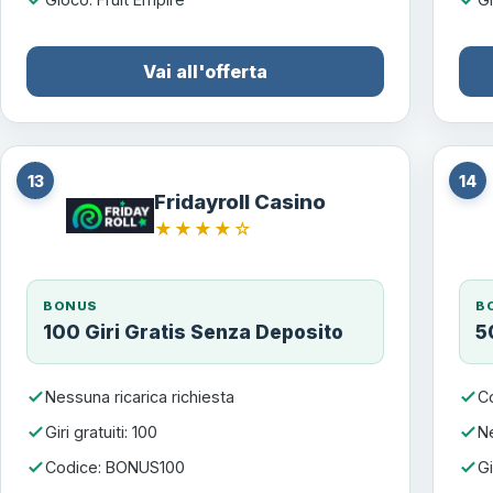
Vai all'offerta
13
14
Fridayroll Casino
★★★★☆
BONUS
B
100 Giri Gratis Senza Deposito
5
Nessuna ricarica richiesta
C
Giri gratuiti: 100
Ne
Codice: BONUS100
Gi