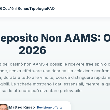
26
Cos'è il Bonus
Tipologie
FAQ
eposito Non AAMS: O
2026
o
dei casinò non AAMS è possibile ricevere free spin o c
one, senza effettuare una ricarica. La selezione confron
ata, durata e tetto alle vincite, così da distinguere rapida
gibili. Le schede mostrano i dati essenziali, mentre la g
l saldo ottenuto può diventare prelevabile.
Matteo Russo
Revisione offerte