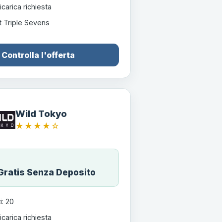
carica richiesta
t Triple Sevens
Controlla l'offerta
Wild Tokyo
★★★★☆
 Gratis Senza Deposito
i: 20
carica richiesta