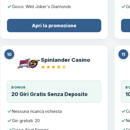
Gioco: Wild Joker's Diamonds
Gi
Apri la promozione
10
11
Spinlander Casino
★★★★☆
BONUS
B
20 Giri Gratis Senza Deposito
1
Nessuna ricarica richiesta
C
Giri gratuiti: 20
Ne
Gioco: Fruit Empire
Gi