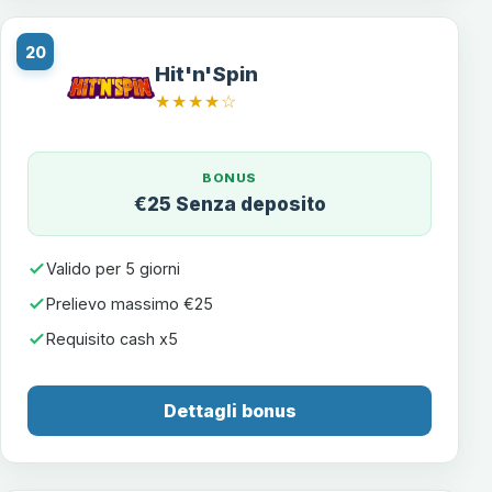
20
Hit'n'Spin
★★★★☆
BONUS
€25 Senza deposito
Valido per 5 giorni
Prelievo massimo €25
Requisito cash x5
Dettagli bonus