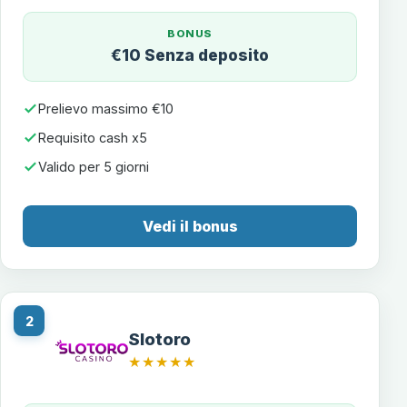
BONUS
€10 Senza deposito
Prelievo massimo €10
Requisito cash x5
Valido per 5 giorni
Vedi il bonus
2
Slotoro
★★★★★