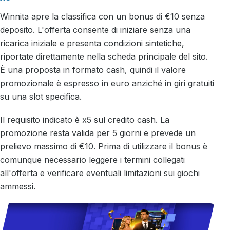
Winnita apre la classifica con un bonus di €10 senza
deposito. L'offerta consente di iniziare senza una
ricarica iniziale e presenta condizioni sintetiche,
riportate direttamente nella scheda principale del sito.
È una proposta in formato cash, quindi il valore
promozionale è espresso in euro anziché in giri gratuiti
su una slot specifica.
Il requisito indicato è x5 sul credito cash. La
promozione resta valida per 5 giorni e prevede un
prelievo massimo di €10. Prima di utilizzare il bonus è
comunque necessario leggere i termini collegati
all'offerta e verificare eventuali limitazioni sui giochi
ammessi.