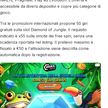
accessibile da diversi dispositivi e copre più categorie di
gioco.
Tra le promozioni internazionali propone 50 giri
gratuiti sulla slot Diamond of Jungle. Il requisito
indicato è x55 sulle vincite dei free spin, senza una
scadenza riportata nel listing. Il prelievo massimo è
fissato a €50 e l'attivazione viene descritta come
automatica dopo la registrazione.