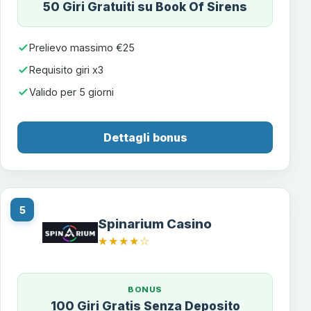
50 Giri Gratuiti su Book Of Sirens
Prelievo massimo €25
Requisito giri x3
Valido per 5 giorni
Dettagli bonus
5
Spinarium Casino
★★★★☆
BONUS
100 Giri Gratis Senza Deposito