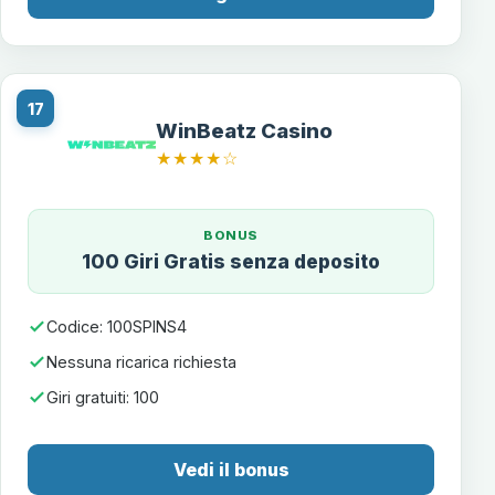
17
WinBeatz Casino
★★★★☆
BONUS
100 Giri Gratis senza deposito
Codice: 100SPINS4
Nessuna ricarica richiesta
Giri gratuiti: 100
Vedi il bonus