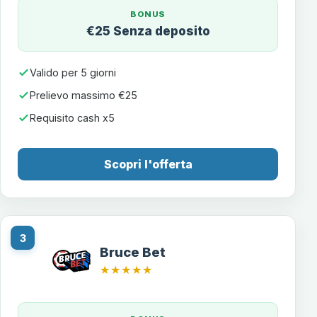
BONUS
€25 Senza deposito
Valido per 5 giorni
Prelievo massimo €25
Requisito cash x5
Scopri l'offerta
3
Bruce Bet
★★★★★