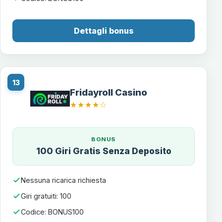
Dettagli bonus
13
Fridayroll Casino
★★★★☆
BONUS
100 Giri Gratis Senza Deposito
Nessuna ricarica richiesta
Giri gratuiti: 100
Codice: BONUS100