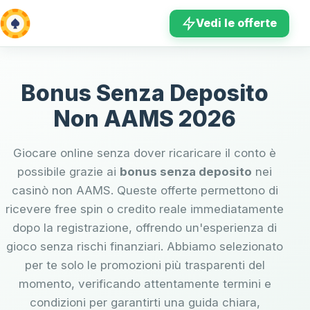
Vedi le offerte
Bonus Senza Deposito
Non AAMS 2026
Giocare online senza dover ricaricare il conto è
possibile grazie ai
bonus senza deposito
nei
casinò non AAMS. Queste offerte permettono di
ricevere free spin o credito reale immediatamente
dopo la registrazione, offrendo un'esperienza di
gioco senza rischi finanziari. Abbiamo selezionato
per te solo le promozioni più trasparenti del
momento, verificando attentamente termini e
condizioni per garantirti una guida chiara,