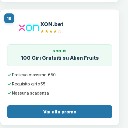
19
XON.bet
★★★★☆
BONUS
100 Giri Gratuiti su Alien Fruits
Prelievo massimo €50
Requisito giri x55
Nessuna scadenza
Vai alla promo