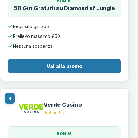
BONUS
50 Giri Gratuiti su Diamond of Jungle
Requisito giri x55
Prelievo massimo €50
Nessuna scadenza
Vai alla promo
4
Verde Casino
★★★★☆
BONUS