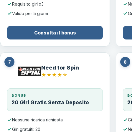
Requisito giri x3
Ne
Valido per 5 giorni
Gi
Consulta il bonus
7
8
Need for Spin
★★★★☆
BONUS
B
20 Giri Gratis Senza Deposito
2
Nessuna ricarica richiesta
G
Giri gratuiti: 20
Ne