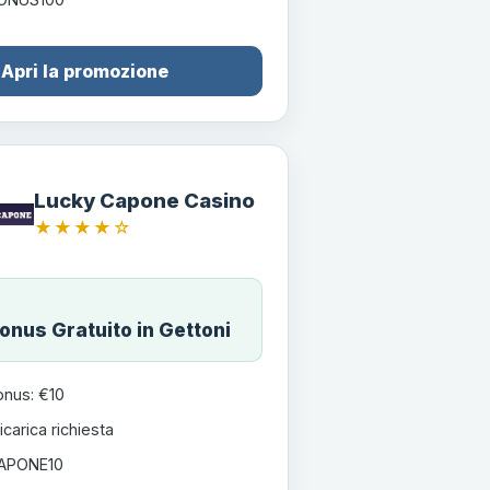
Apri la promozione
Lucky Capone Casino
★★★★☆
onus Gratuito in Gettoni
onus: €10
carica richiesta
CAPONE10