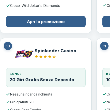
Gioco: Wild Joker's Diamonds
Gi
Apri la promozione
10
11
Spinlander Casino
★★★★☆
BONUS
B
20 Giri Gratis Senza Deposito
1
Nessuna ricarica richiesta
C
Giri gratuiti: 20
Ne
Gioco: Fruit Empire
Gi