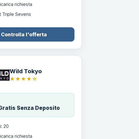
carica richiesta
t Triple Sevens
Controlla l'offerta
Wild Tokyo
★★★★☆
 Gratis Senza Deposito
i: 20
carica richiesta