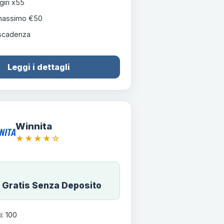
giri x55
 massimo €50
scadenza
Leggi i dettagli
Winnita
★★★★☆
i Gratis Senza Deposito
i: 100