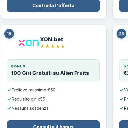
Controlla l'offerta
19
20
XON.bet
★★★★☆
BONUS
B
100 Giri Gratuiti su Alien Fruits
€
Prelievo massimo €50
Va
Requisito giri x55
P
Nessuna scadenza
R
Consulta il bonus