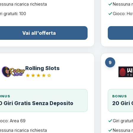
ssuna ricarica richiesta
Nessuna ri
ri gratuiti: 100
Gioco: Ho
Vai all'offerta
9
Rolling Slots
★★★★☆
ONUS
BONUS
0 Giri Gratis Senza Deposito
20 Giri
ioco: Area 69
Giri gratuit
ssuna ricarica richiesta
Nessuna ri