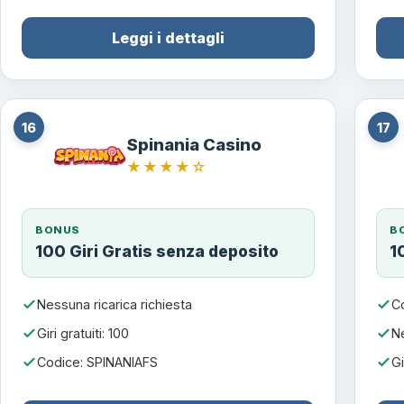
Leggi i dettagli
16
17
Spinania Casino
★★★★☆
BONUS
B
100 Giri Gratis senza deposito
1
Nessuna ricarica richiesta
C
Giri gratuiti: 100
Ne
Codice: SPINANIAFS
Gi