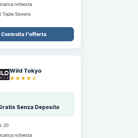
carica richiesta
t Triple Sevens
Controlla l'offerta
Wild Tokyo
★★★★☆
 Gratis Senza Deposito
i: 20
carica richiesta