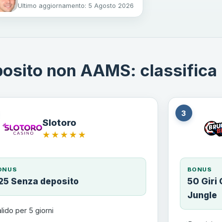
Ultimo aggiornamento: 5 Agosto 2026
osito non AAMS: classifica
3
Slotoro
★★★★★
ONUS
BONUS
25 Senza deposito
50 Giri 
Jungle
lido per 5 giorni