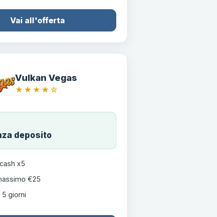
Vai all'offerta
Vulkan Vegas
★★★★☆
za deposito
 cash x5
 massimo €25
 5 giorni