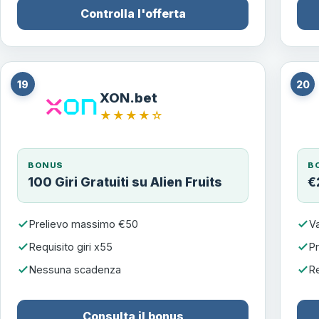
Controlla l'offerta
19
20
XON.bet
★★★★☆
BONUS
B
100 Giri Gratuiti su Alien Fruits
€
Prelievo massimo €50
Va
Requisito giri x55
P
Nessuna scadenza
R
Consulta il bonus