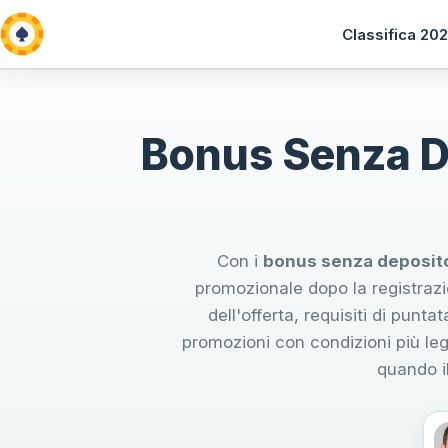
Classifica 20
Bonus Senza D
Con i
bonus senza deposit
promozionale dopo la registrazi
dell'offerta, requisiti di punt
promozioni con condizioni più leg
quando i