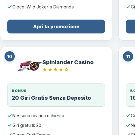
Gioco: Wild Joker's Diamonds
Gi
Apri la promozione
10
11
Spinlander Casino
★★★★☆
BONUS
B
20 Giri Gratis Senza Deposito
1
Nessuna ricarica richiesta
C
Giri gratuiti: 20
Ne
Gioco: Fruit Empire
Gi