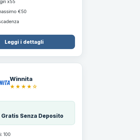
giri x55
 massimo €50
scadenza
Leggi i dettagli
Winnita
★★★★☆
i Gratis Senza Deposito
i: 100