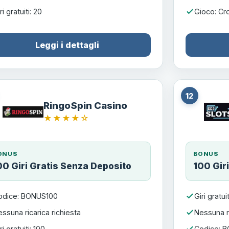
ri gratuiti: 20
Gioco: Cr
Leggi i dettagli
12
RingoSpin Casino
★★★★☆
ONUS
BONUS
00 Giri Gratis Senza Deposito
100 Gir
odice: BONUS100
Giri gratuit
ssuna ricarica richiesta
Nessuna ri
ri gratuiti: 100
Codice: 