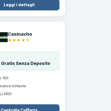
Leggi i dettagli
Casinacho
★★★★☆
i Gratis Senza Deposito
i: 100
carica richiesta
ILLA100
Controlla l'offerta