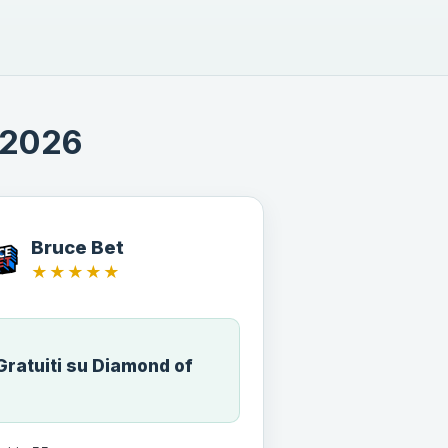
 2026
Bruce Bet
★★★★★
Gratuiti su Diamond of