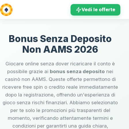
Vedi le offerte
Bonus Senza Deposito
Non AAMS 2026
Giocare online senza dover ricaricare il conto è
possibile grazie ai
bonus senza deposito
nei
casinò non AAMS. Queste offerte permettono di
ricevere free spin o credito reale immediatamente
dopo la registrazione, offrendo un'esperienza di
gioco senza rischi finanziari. Abbiamo selezionato
per te solo le promozioni più trasparenti del
momento, verificando attentamente termini e
condizioni per garantirti una guida chiara,