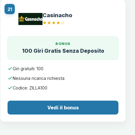
21
Casinacho
★★★★☆
BONUS
100 Giri Gratis Senza Deposito
Giri gratuiti: 100
Nessuna ricarica richiesta
Codice: ZILLA100
Vedi il bonus