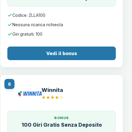
Codice: ZLLA100
Nessuna ricarica richiesta
Giri gratuiti: 100
Vedi il bonus
6
Winnita
★★★★☆
BONUS
100 Giri Gratis Senza Deposito