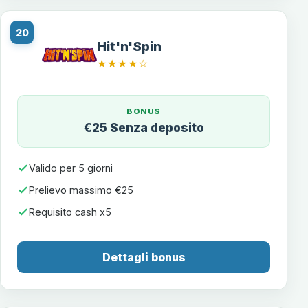
20
Hit'n'Spin
★★★★☆
BONUS
€25 Senza deposito
Valido per 5 giorni
Prelievo massimo €25
Requisito cash x5
Dettagli bonus