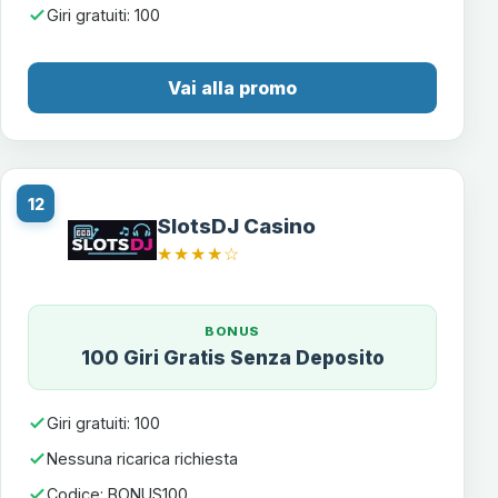
Giri gratuiti: 100
Vai alla promo
12
SlotsDJ Casino
★★★★☆
BONUS
100 Giri Gratis Senza Deposito
Giri gratuiti: 100
Nessuna ricarica richiesta
Codice: BONUS100