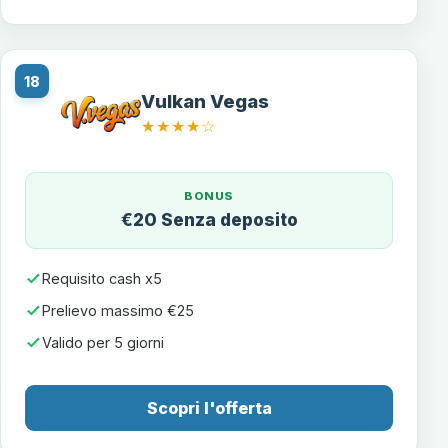
18
Vulkan Vegas
★★★★☆
BONUS
€20 Senza deposito
Requisito cash x5
Prelievo massimo €25
Valido per 5 giorni
Scopri l'offerta