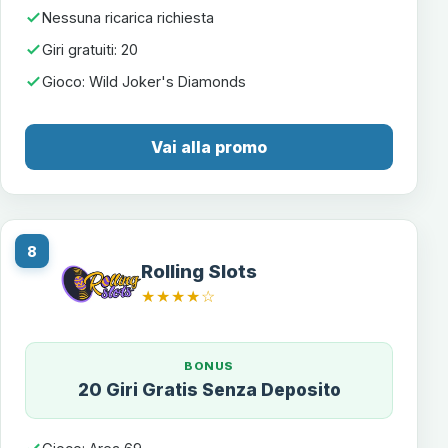
Nessuna ricarica richiesta
Giri gratuiti: 20
Gioco: Wild Joker's Diamonds
Vai alla promo
8
Rolling Slots
★★★★☆
BONUS
20 Giri Gratis Senza Deposito