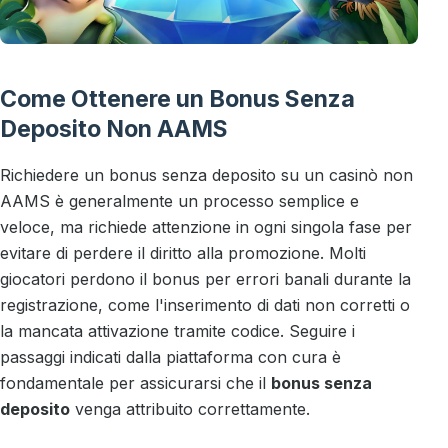
Come Ottenere un Bonus Senza
Deposito Non AAMS
Richiedere un bonus senza deposito su un casinò non
AAMS è generalmente un processo semplice e
veloce, ma richiede attenzione in ogni singola fase per
evitare di perdere il diritto alla promozione. Molti
giocatori perdono il bonus per errori banali durante la
registrazione, come l'inserimento di dati non corretti o
la mancata attivazione tramite codice. Seguire i
passaggi indicati dalla piattaforma con cura è
fondamentale per assicurarsi che il
bonus senza
deposito
venga attribuito correttamente.