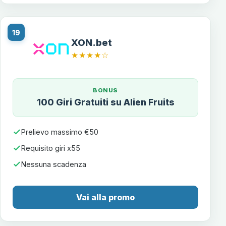
19
XON.bet
★★★★☆
BONUS
100 Giri Gratuiti su Alien Fruits
Prelievo massimo €50
Requisito giri x55
Nessuna scadenza
Vai alla promo