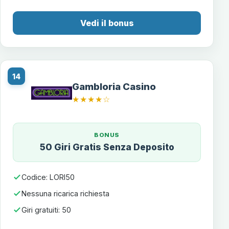
Vedi il bonus
14
Gambloria Casino
★★★★☆
BONUS
50 Giri Gratis Senza Deposito
Codice: LORI50
Nessuna ricarica richiesta
Giri gratuiti: 50