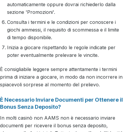
automaticamente oppure dovrai richiederlo dalla
sezione 'Promozioni'.
Consulta i termini e le condizioni per conoscere i
giochi ammessi, il requisito di scommessa e il limite
di tempo disponibile.
Inizia a giocare rispettando le regole indicate per
poter eventualmente prelevare le vincite.
È consigliabile leggere sempre attentamente i termini
prima di iniziare a giocare, in modo da non incorrere in
spiacevoli sorprese al momento del prelievo.
È Necessario Inviare Documenti per Ottenere il
Bonus Senza Deposito?
In molti casinò non AAMS non è necessario inviare
documenti per ricevere il bonus senza deposito,