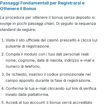
Passaggi Fondamentali per Registrarsi e
Ottenere il Bonus
La procedura per ottenere il bonus senza deposito si
svolge in pochi passaggi chiari. Di seguito la sequenza
standard da seguire:
Visita il sito ufficiale del casinò prescelto e clicca sul
pulsante di registrazione.
Compila il modulo con i tuoi dati personali reali:
nome, cognome, data di nascita, indirizzo e-mail e
numero di telefono.
Se richiesto, inserisci il codice promozionale nel
campo apposito durante la fase di registrazione.
Conferma la tua e-mail cliccando sul link di verifica
inviato dalla piattaforma.
Accedi al tuo account: il bonus verrà accreditato