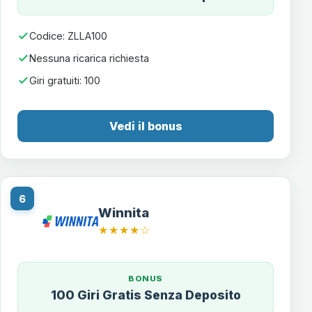
Codice: ZLLA100
Nessuna ricarica richiesta
Giri gratuiti: 100
Vedi il bonus
6
Winnita
★★★★☆
BONUS
100 Giri Gratis Senza Deposito