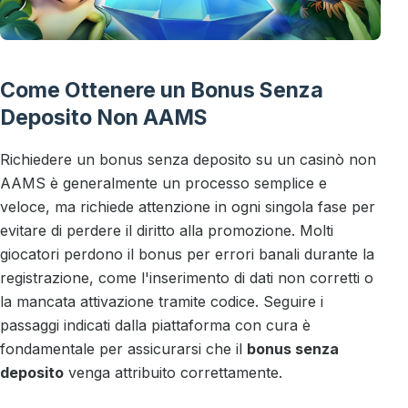
Come Ottenere un Bonus Senza
Deposito Non AAMS
Richiedere un bonus senza deposito su un casinò non
AAMS è generalmente un processo semplice e
veloce, ma richiede attenzione in ogni singola fase per
evitare di perdere il diritto alla promozione. Molti
giocatori perdono il bonus per errori banali durante la
registrazione, come l'inserimento di dati non corretti o
la mancata attivazione tramite codice. Seguire i
passaggi indicati dalla piattaforma con cura è
fondamentale per assicurarsi che il
bonus senza
deposito
venga attribuito correttamente.