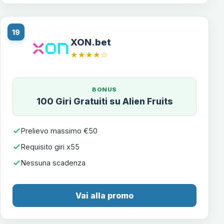
19
XON.bet
★★★★☆
BONUS
100 Giri Gratuiti su Alien Fruits
Prelievo massimo €50
Requisito giri x55
Nessuna scadenza
Vai alla promo