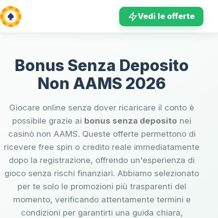
Vedi le offerte
Bonus Senza Deposito
Non AAMS 2026
Giocare online senza dover ricaricare il conto è
possibile grazie ai
bonus senza deposito
nei
casinò non AAMS. Queste offerte permettono di
ricevere free spin o credito reale immediatamente
dopo la registrazione, offrendo un'esperienza di
gioco senza rischi finanziari. Abbiamo selezionato
per te solo le promozioni più trasparenti del
momento, verificando attentamente termini e
condizioni per garantirti una guida chiara,