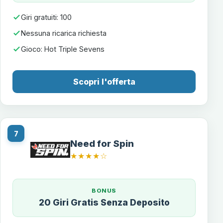
Giri gratuiti: 100
Nessuna ricarica richiesta
Gioco: Hot Triple Sevens
Scopri l'offerta
7
Need for Spin
★★★★☆
BONUS
20 Giri Gratis Senza Deposito