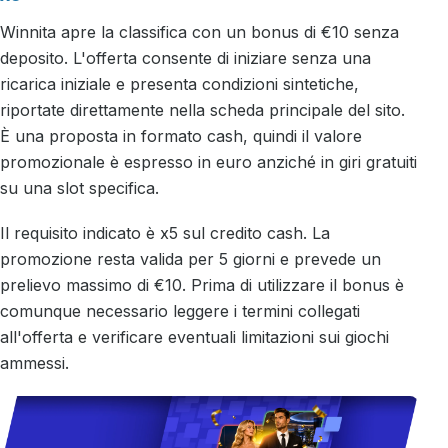
Winnita apre la classifica con un bonus di €10 senza
deposito. L'offerta consente di iniziare senza una
ricarica iniziale e presenta condizioni sintetiche,
riportate direttamente nella scheda principale del sito.
È una proposta in formato cash, quindi il valore
promozionale è espresso in euro anziché in giri gratuiti
su una slot specifica.
Il requisito indicato è x5 sul credito cash. La
promozione resta valida per 5 giorni e prevede un
prelievo massimo di €10. Prima di utilizzare il bonus è
comunque necessario leggere i termini collegati
all'offerta e verificare eventuali limitazioni sui giochi
ammessi.