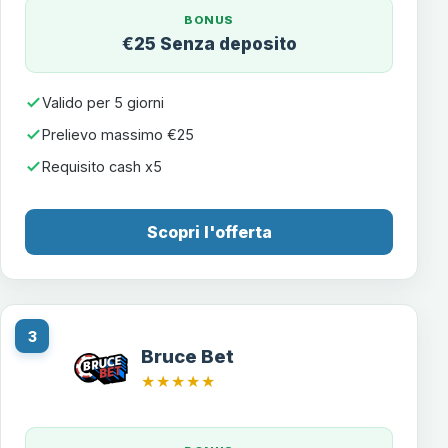
BONUS
€25 Senza deposito
Valido per 5 giorni
Prelievo massimo €25
Requisito cash x5
Scopri l'offerta
3
Bruce Bet
★★★★★