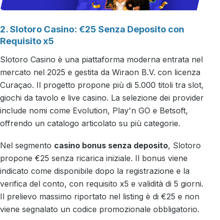
2. Slotoro Casino: €25 Senza Deposito con
Requisito x5
Slotoro Casino è una piattaforma moderna entrata nel
mercato nel 2025 e gestita da Wiraon B.V. con licenza
Curaçao. Il progetto propone più di 5.000 titoli tra slot,
giochi da tavolo e live casino. La selezione dei provider
include nomi come Evolution, Play'n GO e Betsoft,
offrendo un catalogo articolato su più categorie.
Nel segmento
casino bonus senza deposito
, Slotoro
propone €25 senza ricarica iniziale. Il bonus viene
indicato come disponibile dopo la registrazione e la
verifica del conto, con requisito x5 e validità di 5 giorni.
Il prelievo massimo riportato nel listing è di €25 e non
viene segnalato un codice promozionale obbligatorio.