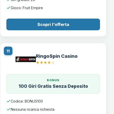
Gioco: Fruit Empire
Scopri l'offerta
11
RingoSpin Casino
★★★★☆
BONUS
100 Giri Gratis Senza Deposito
Codice: BONUS100
Nessuna ricarica richiesta