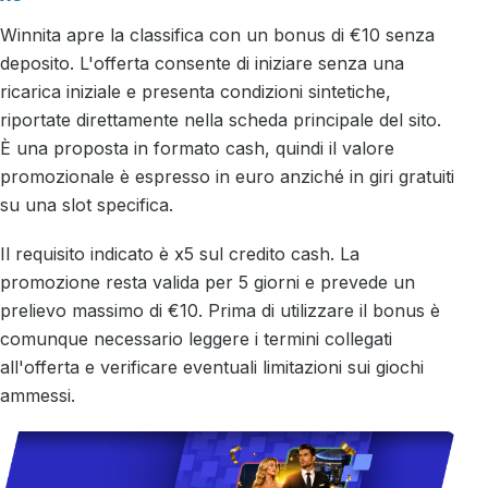
Winnita apre la classifica con un bonus di €10 senza
deposito. L'offerta consente di iniziare senza una
ricarica iniziale e presenta condizioni sintetiche,
riportate direttamente nella scheda principale del sito.
È una proposta in formato cash, quindi il valore
promozionale è espresso in euro anziché in giri gratuiti
su una slot specifica.
Il requisito indicato è x5 sul credito cash. La
promozione resta valida per 5 giorni e prevede un
prelievo massimo di €10. Prima di utilizzare il bonus è
comunque necessario leggere i termini collegati
all'offerta e verificare eventuali limitazioni sui giochi
ammessi.