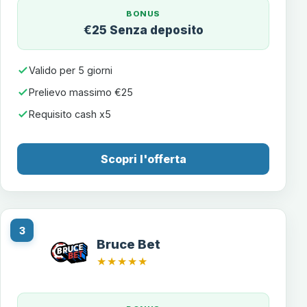
BONUS
€25 Senza deposito
Valido per 5 giorni
Prelievo massimo €25
Requisito cash x5
Scopri l'offerta
3
Bruce Bet
★★★★★