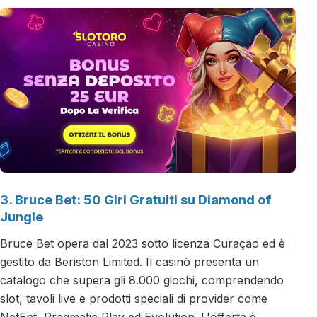
3. Bruce Bet: 50 Giri Gratuiti su Diamond of
Jungle
Bruce Bet opera dal 2023 sotto licenza Curaçao ed è
gestito da Beriston Limited. Il casinò presenta un
catalogo che supera gli 8.000 giochi, comprendendo
slot, tavoli live e prodotti speciali di provider come
NetEnt, Pragmatic Play ed Evolution. L'offerta è