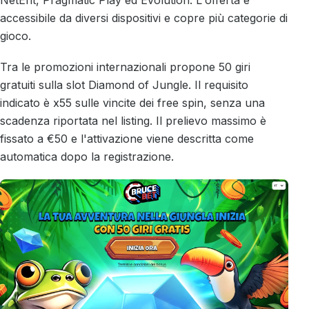
accessibile da diversi dispositivi e copre più categorie di
gioco.
Tra le promozioni internazionali propone 50 giri
gratuiti sulla slot Diamond of Jungle. Il requisito
indicato è x55 sulle vincite dei free spin, senza una
scadenza riportata nel listing. Il prelievo massimo è
fissato a €50 e l'attivazione viene descritta come
automatica dopo la registrazione.