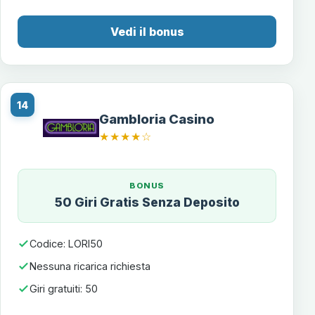
Vedi il bonus
14
Gambloria Casino
★★★★☆
BONUS
50 Giri Gratis Senza Deposito
Codice: LORI50
Nessuna ricarica richiesta
Giri gratuiti: 50