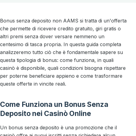
Bonus senza deposito non AAMS si tratta di un'offerta
che permette di ricevere credito gratuito, giri gratis o
altri premi senza dover versare nemmeno un
centesimo di tasca propria. In questa guida completa
analizzeremo tutto ciò che è fondamentale sapere su
questa tipologia di bonus: come funziona, in quali
casinò è disponibile, quali condizioni bisogna rispettare
per poterne beneficiare appieno e come trasformare
queste offerte in vincite reali.
Come Funziona un Bonus Senza
Deposito nei Casinò Online
Un bonus senza deposito è una promozione che il
casinò offre ai nuovi iscritti senza richiedere alcun