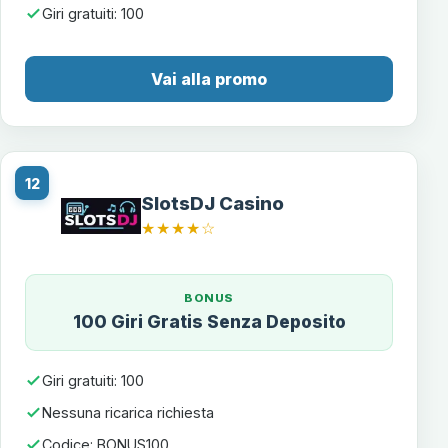
Giri gratuiti: 100
Vai alla promo
12
SlotsDJ Casino
★★★★☆
BONUS
100 Giri Gratis Senza Deposito
Giri gratuiti: 100
Nessuna ricarica richiesta
Codice: BONUS100