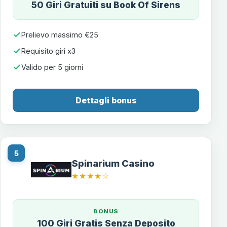
50 Giri Gratuiti su Book Of Sirens
Prelievo massimo €25
Requisito giri x3
Valido per 5 giorni
Dettagli bonus
5
Spinarium Casino
★★★★☆
BONUS
100 Giri Gratis Senza Deposito