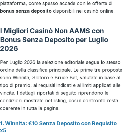
piattaforma, come spesso accade con le offerte di
bonus senza deposito
disponibili nei casinò online.
I Migliori Casinò Non AAMS con
Bonus Senza Deposito per Luglio
2026
Per Luglio 2026 la selezione editoriale segue lo stesso
ordine della classifica principale. Le prime tre proposte
sono Winnita, Slotoro e Bruce Bet, valutate in base al
tipo di premio, ai requisiti indicati e ai limiti applicati alle
vincite. I dettagli riportati di seguito riprendono le
condizioni mostrate nel listing, così il confronto resta
coerente in tutta la pagina.
1. Winnita: €10 Senza Deposito con Requisito
x5