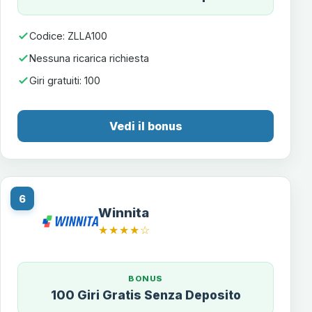
Codice: ZLLA100
Nessuna ricarica richiesta
Giri gratuiti: 100
Vedi il bonus
6
Winnita
★★★★☆
BONUS
100 Giri Gratis Senza Deposito