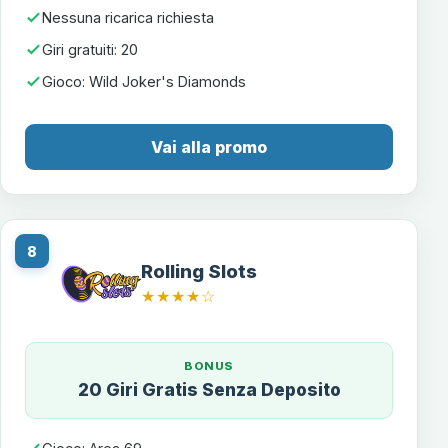
Nessuna ricarica richiesta
Giri gratuiti: 20
Gioco: Wild Joker's Diamonds
Vai alla promo
8
Rolling Slots
★★★★☆
BONUS
20 Giri Gratis Senza Deposito