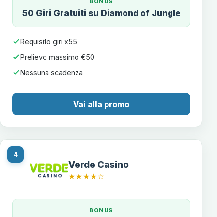
BONUS
50 Giri Gratuiti su Diamond of Jungle
Requisito giri x55
Prelievo massimo €50
Nessuna scadenza
Vai alla promo
4
Verde Casino
★★★★☆
BONUS