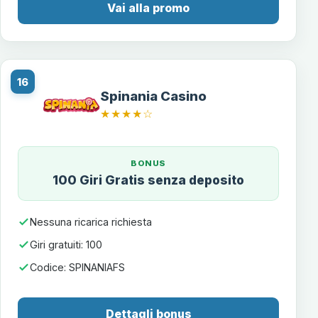
Vai alla promo
16
Spinania Casino
★★★★☆
BONUS
100 Giri Gratis senza deposito
Nessuna ricarica richiesta
Giri gratuiti: 100
Codice: SPINANIAFS
Dettagli bonus