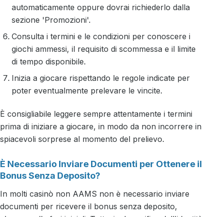
automaticamente oppure dovrai richiederlo dalla
sezione 'Promozioni'.
Consulta i termini e le condizioni per conoscere i
giochi ammessi, il requisito di scommessa e il limite
di tempo disponibile.
Inizia a giocare rispettando le regole indicate per
poter eventualmente prelevare le vincite.
È consigliabile leggere sempre attentamente i termini
prima di iniziare a giocare, in modo da non incorrere in
spiacevoli sorprese al momento del prelievo.
È Necessario Inviare Documenti per Ottenere il
Bonus Senza Deposito?
In molti casinò non AAMS non è necessario inviare
documenti per ricevere il bonus senza deposito,