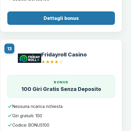
Dettagli bonus
13
Fridayroll Casino
★★★★☆
BONUS
100 Giri Gratis Senza Deposito
Nessuna ricarica richiesta
Giri gratuiti: 100
Codice: BONUS100