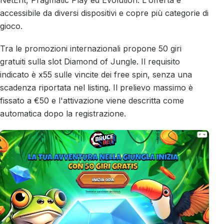
accessibile da diversi dispositivi e copre più categorie di
gioco.
Tra le promozioni internazionali propone 50 giri
gratuiti sulla slot Diamond of Jungle. Il requisito
indicato è x55 sulle vincite dei free spin, senza una
scadenza riportata nel listing. Il prelievo massimo è
fissato a €50 e l'attivazione viene descritta come
automatica dopo la registrazione.