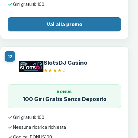
Giri gratuiti: 100
Vai alla promo
12
SlotsDJ Casino
★★★★☆
BONUS
100 Giri Gratis Senza Deposito
Giri gratuiti: 100
Nessuna ricarica richiesta
Codice: BONUS100