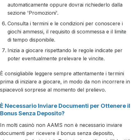
automaticamente oppure dovrai richiederlo dalla
sezione 'Promozioni'.
Consulta i termini e le condizioni per conoscere i
giochi ammessi, il requisito di scommessa e il limite
di tempo disponibile.
Inizia a giocare rispettando le regole indicate per
poter eventualmente prelevare le vincite.
È consigliabile leggere sempre attentamente i termini
prima di iniziare a giocare, in modo da non incorrere in
spiacevoli sorprese al momento del prelievo.
È Necessario Inviare Documenti per Ottenere il
Bonus Senza Deposito?
In molti casinò non AAMS non è necessario inviare
documenti per ricevere il bonus senza deposito,