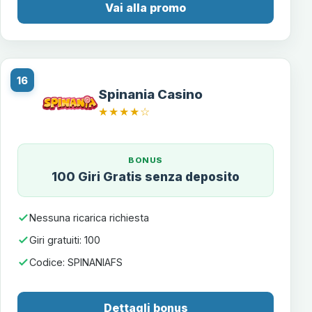
Vai alla promo
16
Spinania Casino
★★★★☆
BONUS
100 Giri Gratis senza deposito
Nessuna ricarica richiesta
Giri gratuiti: 100
Codice: SPINANIAFS
Dettagli bonus