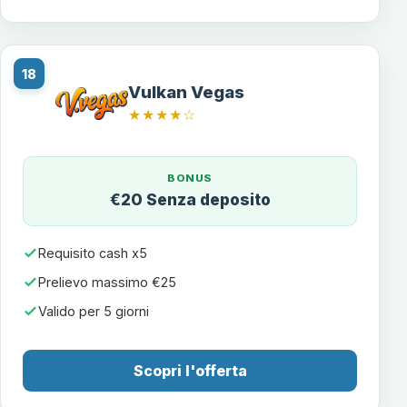
18
Vulkan Vegas
★★★★☆
BONUS
€20 Senza deposito
Requisito cash x5
Prelievo massimo €25
Valido per 5 giorni
Scopri l'offerta