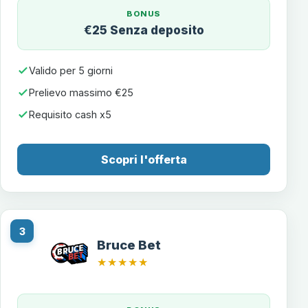
BONUS
€25 Senza deposito
Valido per 5 giorni
Prelievo massimo €25
Requisito cash x5
Scopri l'offerta
3
Bruce Bet
★★★★★