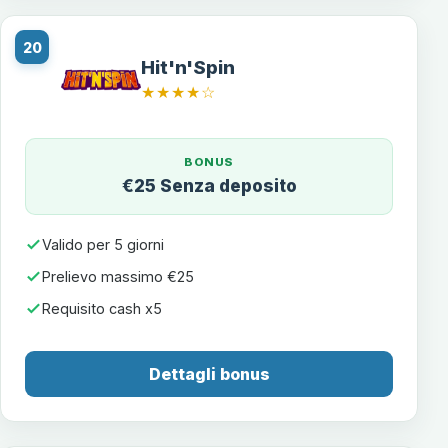
20
Hit'n'Spin
★★★★☆
BONUS
€25 Senza deposito
Valido per 5 giorni
Prelievo massimo €25
Requisito cash x5
Dettagli bonus