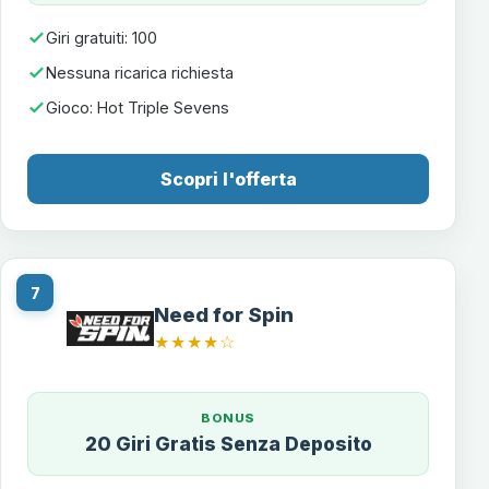
Giri gratuiti: 100
Nessuna ricarica richiesta
Gioco: Hot Triple Sevens
Scopri l'offerta
7
Need for Spin
★★★★☆
BONUS
20 Giri Gratis Senza Deposito