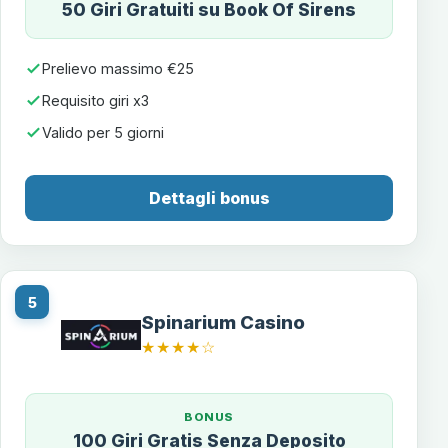
50 Giri Gratuiti su Book Of Sirens
Prelievo massimo €25
Requisito giri x3
Valido per 5 giorni
Dettagli bonus
5
Spinarium Casino
★★★★☆
BONUS
100 Giri Gratis Senza Deposito