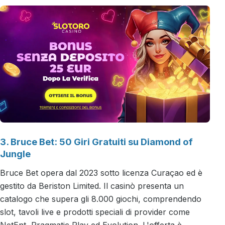
3. Bruce Bet: 50 Giri Gratuiti su Diamond of
Jungle
Bruce Bet opera dal 2023 sotto licenza Curaçao ed è
gestito da Beriston Limited. Il casinò presenta un
catalogo che supera gli 8.000 giochi, comprendendo
slot, tavoli live e prodotti speciali di provider come
NetEnt, Pragmatic Play ed Evolution. L'offerta è