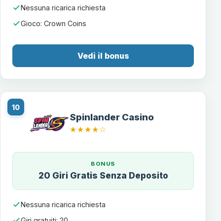
Nessuna ricarica richiesta
Gioco: Crown Coins
Vedi il bonus
10
Spinlander Casino
★★★★☆
BONUS
20 Giri Gratis Senza Deposito
Nessuna ricarica richiesta
Giri gratuiti: 20