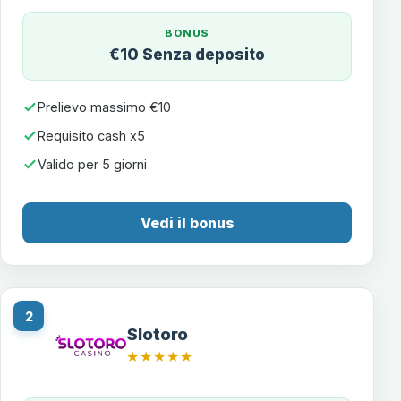
BONUS
€10 Senza deposito
Prelievo massimo €10
Requisito cash x5
Valido per 5 giorni
Vedi il bonus
2
Slotoro
★★★★★