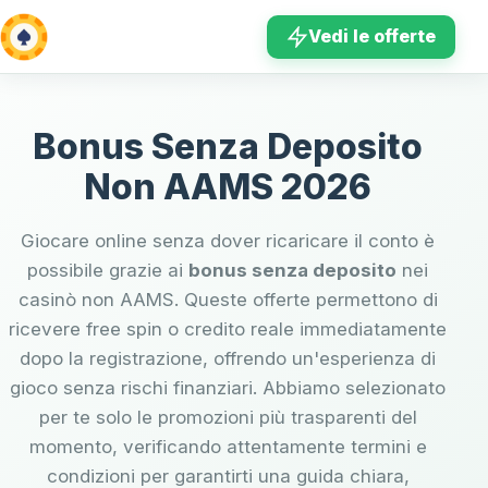
Vedi le offerte
Bonus Senza Deposito
Non AAMS 2026
Giocare online senza dover ricaricare il conto è
possibile grazie ai
bonus senza deposito
nei
casinò non AAMS. Queste offerte permettono di
ricevere free spin o credito reale immediatamente
dopo la registrazione, offrendo un'esperienza di
gioco senza rischi finanziari. Abbiamo selezionato
per te solo le promozioni più trasparenti del
momento, verificando attentamente termini e
condizioni per garantirti una guida chiara,