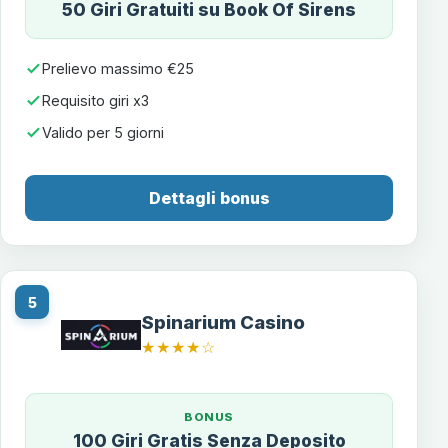
50 Giri Gratuiti su Book Of Sirens
Prelievo massimo €25
Requisito giri x3
Valido per 5 giorni
Dettagli bonus
5
Spinarium Casino
★★★★☆
BONUS
100 Giri Gratis Senza Deposito