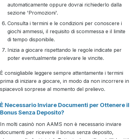
automaticamente oppure dovrai richiederlo dalla
sezione 'Promozioni'.
Consulta i termini e le condizioni per conoscere i
giochi ammessi, il requisito di scommessa e il limite
di tempo disponibile.
Inizia a giocare rispettando le regole indicate per
poter eventualmente prelevare le vincite.
È consigliabile leggere sempre attentamente i termini
prima di iniziare a giocare, in modo da non incorrere in
spiacevoli sorprese al momento del prelievo.
È Necessario Inviare Documenti per Ottenere il
Bonus Senza Deposito?
In molti casinò non AAMS non è necessario inviare
documenti per ricevere il bonus senza deposito,