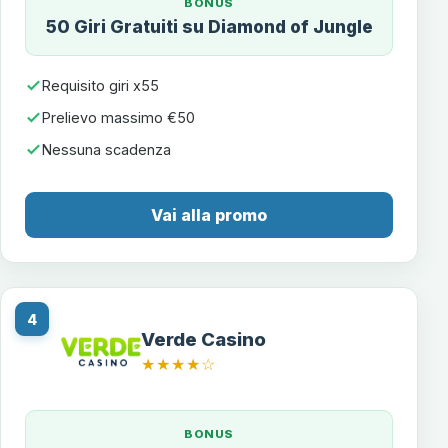
BONUS
50 Giri Gratuiti su Diamond of Jungle
Requisito giri x55
Prelievo massimo €50
Nessuna scadenza
Vai alla promo
4
Verde Casino
★★★★☆
BONUS