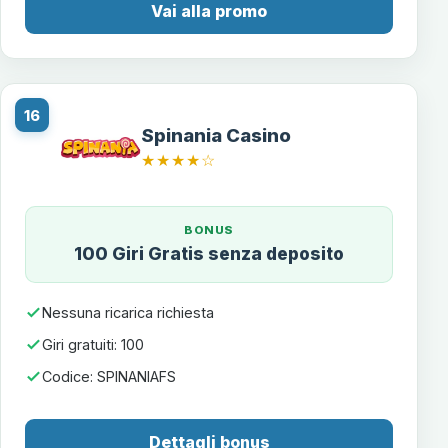
Vai alla promo
16
Spinania Casino
★★★★☆
BONUS
100 Giri Gratis senza deposito
Nessuna ricarica richiesta
Giri gratuiti: 100
Codice: SPINANIAFS
Dettagli bonus