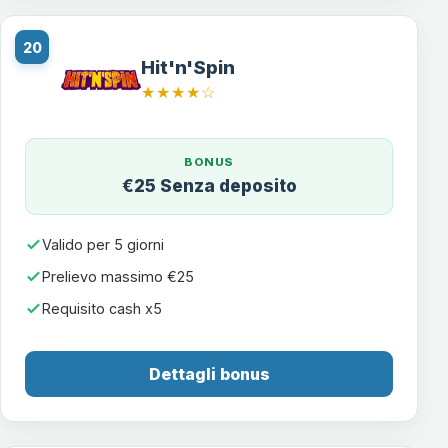
20
Hit'n'Spin
★★★★☆
BONUS
€25 Senza deposito
Valido per 5 giorni
Prelievo massimo €25
Requisito cash x5
Dettagli bonus