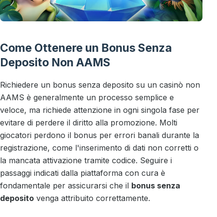
Come Ottenere un Bonus Senza
Deposito Non AAMS
Richiedere un bonus senza deposito su un casinò non
AAMS è generalmente un processo semplice e
veloce, ma richiede attenzione in ogni singola fase per
evitare di perdere il diritto alla promozione. Molti
giocatori perdono il bonus per errori banali durante la
registrazione, come l'inserimento di dati non corretti o
la mancata attivazione tramite codice. Seguire i
passaggi indicati dalla piattaforma con cura è
fondamentale per assicurarsi che il
bonus senza
deposito
venga attribuito correttamente.