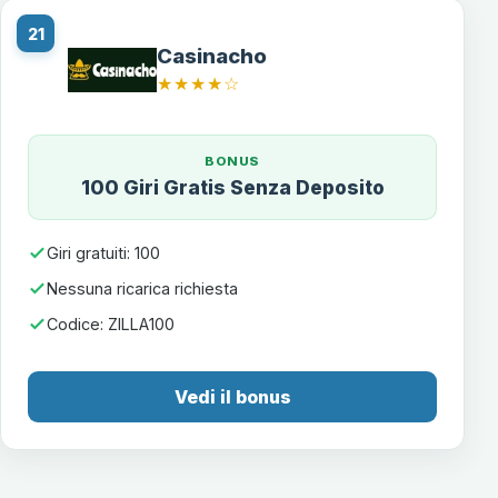
21
Casinacho
★★★★☆
BONUS
100 Giri Gratis Senza Deposito
Giri gratuiti: 100
Nessuna ricarica richiesta
Codice: ZILLA100
Vedi il bonus