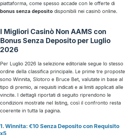
piattaforma, come spesso accade con le offerte di
bonus senza deposito
disponibili nei casinò online.
I Migliori Casinò Non AAMS con
Bonus Senza Deposito per Luglio
2026
Per Luglio 2026 la selezione editoriale segue lo stesso
ordine della classifica principale. Le prime tre proposte
sono Winnita, Slotoro e Bruce Bet, valutate in base al
tipo di premio, ai requisiti indicati e ai limiti applicati alle
vincite. I dettagli riportati di seguito riprendono le
condizioni mostrate nel listing, così il confronto resta
coerente in tutta la pagina.
1. Winnita: €10 Senza Deposito con Requisito
x5