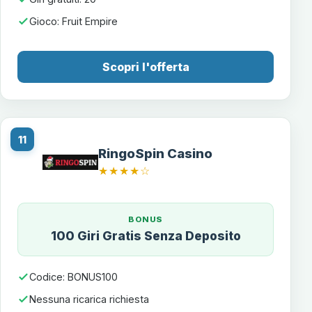
Gioco: Fruit Empire
Scopri l'offerta
11
RingoSpin Casino
★★★★☆
BONUS
100 Giri Gratis Senza Deposito
Codice: BONUS100
Nessuna ricarica richiesta