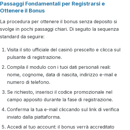
Passaggi Fondamentali per Registrarsi e
Ottenere il Bonus
La procedura per ottenere il bonus senza deposito si
svolge in pochi passaggi chiari. Di seguito la sequenza
standard da seguire:
Visita il sito ufficiale del casinò prescelto e clicca sul
pulsante di registrazione.
Compila il modulo con i tuoi dati personali reali:
nome, cognome, data di nascita, indirizzo e-mail e
numero di telefono.
Se richiesto, inserisci il codice promozionale nel
campo apposito durante la fase di registrazione.
Conferma la tua e-mail cliccando sul link di verifica
inviato dalla piattaforma.
Accedi al tuo account: il bonus verrà accreditato