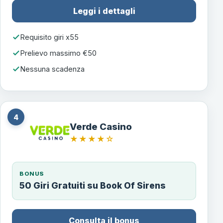
Leggi i dettagli
Requisito giri x55
Prelievo massimo €50
Nessuna scadenza
4
Verde Casino
★★★★☆
BONUS
50 Giri Gratuiti su Book Of Sirens
Consulta il bonus