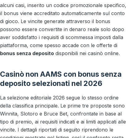
alcuni casi, inserito un codice promozionale specifico,
il bonus viene accreditato automaticamente sul conto
di gioco. Le vincite generate attraverso il bonus
possono essere convertite in denaro reale solo dopo
aver soddisfatto i requisiti di scommessa imposti dalla
piattaforma, come spesso accade con le offerte di
bonus senza deposito
disponibili nei casinò online.
Casinò non AAMS con bonus senza
deposito selezionati nel 2026
La selezione editoriale 2026 segue lo stesso ordine
della classifica principale. Le prime tre proposte sono
Winnita, Slotoro e Bruce Bet, confrontate in base al
tipo di premio, ai requisiti indicati e ai limiti applicati alle
vincite. I dettagli riportati di seguito riprendono le
condizioni mostrate nel listing, così il confronto resta