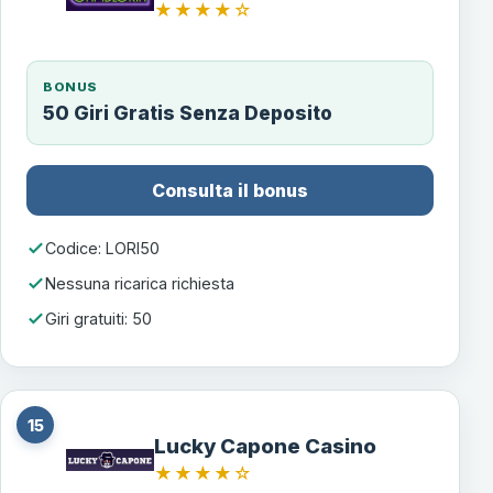
★★★★☆
BONUS
50 Giri Gratis Senza Deposito
Consulta il bonus
Codice: LORI50
Nessuna ricarica richiesta
Giri gratuiti: 50
15
Lucky Capone Casino
★★★★☆