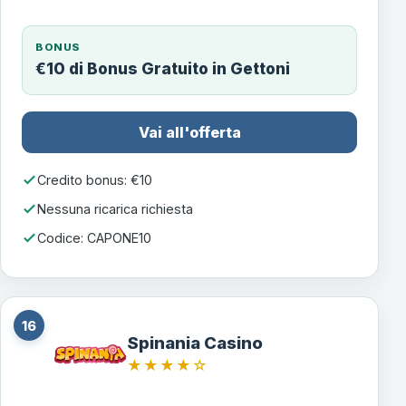
BONUS
€10 di Bonus Gratuito in Gettoni
Vai all'offerta
Credito bonus: €10
Nessuna ricarica richiesta
Codice: CAPONE10
16
Spinania Casino
★★★★☆