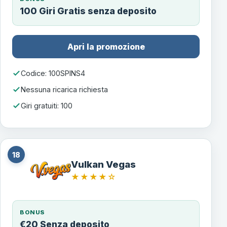
100 Giri Gratis senza deposito
Apri la promozione
Codice: 100SPINS4
Nessuna ricarica richiesta
Giri gratuiti: 100
18
Vulkan Vegas
★★★★☆
BONUS
€20 Senza deposito