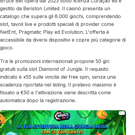
Bruce Bet opera dal 2023 sotto licenza Curaçao ed è
gestito da Beriston Limited. Il casinò presenta un
catalogo che supera gli 8.000 giochi, comprendendo
slot, tavoli live e prodotti speciali di provider come
NetEnt, Pragmatic Play ed Evolution. L'offerta è
accessibile da diversi dispositivi e copre più categorie di
gioco.
Tra le promozioni internazionali propone 50 giri
gratuiti sulla slot Diamond of Jungle. Il requisito
indicato è x55 sulle vincite dei free spin, senza una
scadenza riportata nel listing. Il prelievo massimo è
fissato a €50 e l'attivazione viene descritta come
automatica dopo la registrazione.