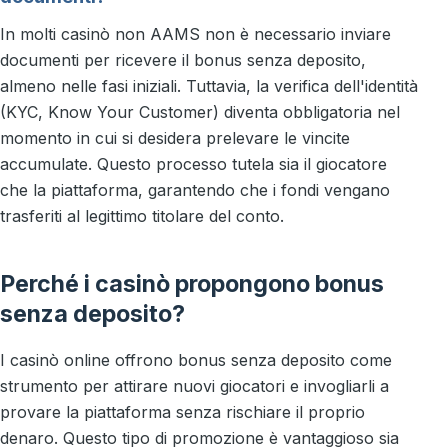
In molti casinò non AAMS non è necessario inviare
documenti per ricevere il bonus senza deposito,
almeno nelle fasi iniziali. Tuttavia, la verifica dell'identità
(KYC, Know Your Customer) diventa obbligatoria nel
momento in cui si desidera prelevare le vincite
accumulate. Questo processo tutela sia il giocatore
che la piattaforma, garantendo che i fondi vengano
trasferiti al legittimo titolare del conto.
Perché i casinò propongono bonus
senza deposito?
I casinò online offrono bonus senza deposito come
strumento per attirare nuovi giocatori e invogliarli a
provare la piattaforma senza rischiare il proprio
denaro. Questo tipo di promozione è vantaggioso sia