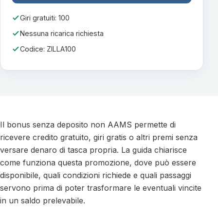
Giri gratuiti: 100
Nessuna ricarica richiesta
Codice: ZILLA100
Il bonus senza deposito non AAMS permette di
ricevere credito gratuito, giri gratis o altri premi senza
versare denaro di tasca propria. La guida chiarisce
come funziona questa promozione, dove può essere
disponibile, quali condizioni richiede e quali passaggi
servono prima di poter trasformare le eventuali vincite
in un saldo prelevabile.