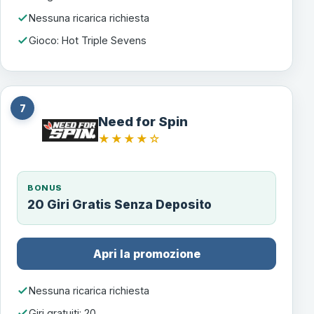
Nessuna ricarica richiesta
Gioco: Hot Triple Sevens
7
Need for Spin
★★★★☆
BONUS
20 Giri Gratis Senza Deposito
Apri la promozione
Nessuna ricarica richiesta
Giri gratuiti: 20