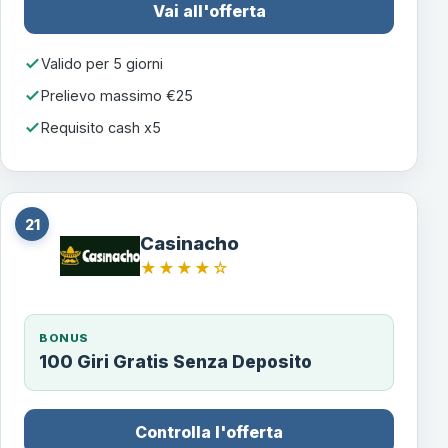
Vai all'offerta
Valido per 5 giorni
Prelievo massimo €25
Requisito cash x5
21
Casinacho
★★★★☆
BONUS
100 Giri Gratis Senza Deposito
Controlla l'offerta