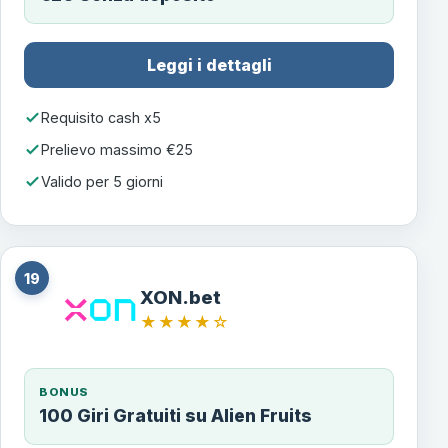
Leggi i dettagli
Requisito cash x5
Prelievo massimo €25
Valido per 5 giorni
19
XON.bet
★★★★☆
BONUS
100 Giri Gratuiti su Alien Fruits