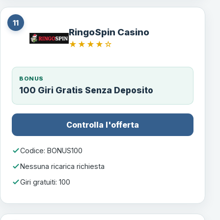
11
RingoSpin Casino
★★★★☆
BONUS
100 Giri Gratis Senza Deposito
Controlla l'offerta
Codice: BONUS100
Nessuna ricarica richiesta
Giri gratuiti: 100