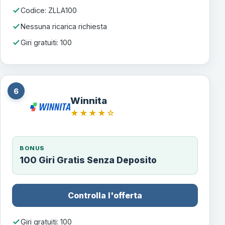
Codice: ZLLA100
Nessuna ricarica richiesta
Giri gratuiti: 100
6
Winnita
★★★★☆
BONUS
100 Giri Gratis Senza Deposito
Controlla l'offerta
Giri gratuiti: 100