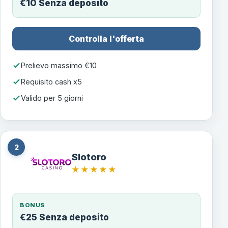
€10 Senza deposito
Controlla l'offerta
Prelievo massimo €10
Requisito cash x5
Valido per 5 giorni
2
Slotoro
★★★★★
BONUS
€25 Senza deposito