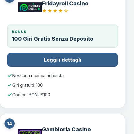
Fridayroll Casino
★★★★☆
BONUS
100 Giri Gratis Senza Deposito
Leggi i dettagli
Nessuna ricarica richiesta
Giri gratuiti: 100
Codice: BONUS100
14
Gambloria Casino