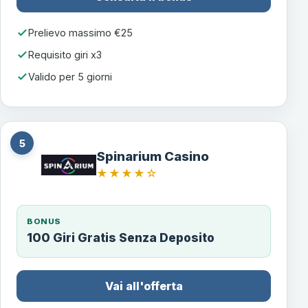
Prelievo massimo €25
Requisito giri x3
Valido per 5 giorni
5
Spinarium Casino
★★★★☆
BONUS
100 Giri Gratis Senza Deposito
Vai all'offerta