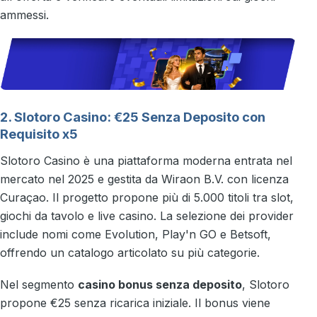
ammessi.
2. Slotoro Casino: €25 Senza Deposito con
Requisito x5
Slotoro Casino è una piattaforma moderna entrata nel
mercato nel 2025 e gestita da Wiraon B.V. con licenza
Curaçao. Il progetto propone più di 5.000 titoli tra slot,
giochi da tavolo e live casino. La selezione dei provider
include nomi come Evolution, Play'n GO e Betsoft,
offrendo un catalogo articolato su più categorie.
Nel segmento
casino bonus senza deposito
, Slotoro
propone €25 senza ricarica iniziale. Il bonus viene