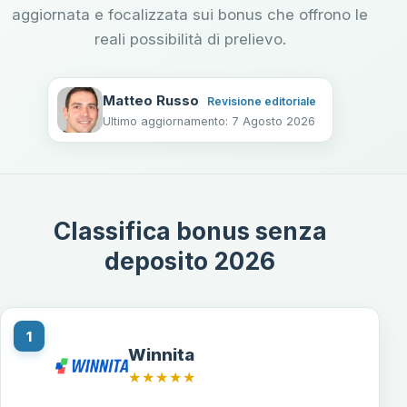
aggiornata e focalizzata sui bonus che offrono le
reali possibilità di prelievo.
Matteo Russo
Revisione editoriale
Ultimo aggiornamento: 7 Agosto 2026
Classifica bonus senza
deposito 2026
1
Winnita
★★★★★