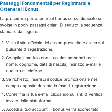
Passaggi Fondamentali per Registrarsi e
Ottenere il Bonus
La procedura per ottenere il bonus senza deposito si
svolge in pochi passaggi chiari. Di seguito la sequenza
standard da seguire:
Visita il sito ufficiale del casinò prescelto e clicca sul
pulsante di registrazione.
Compila il modulo con i tuoi dati personali reali:
nome, cognome, data di nascita, indirizzo e-mail e
numero di telefono.
Se richiesto, inserisci il codice promozionale nel
campo apposito durante la fase di registrazione.
Conferma la tua e-mail cliccando sul link di verifica
inviato dalla piattaforma.
Accedi al tuo account: il bonus verrà accreditato