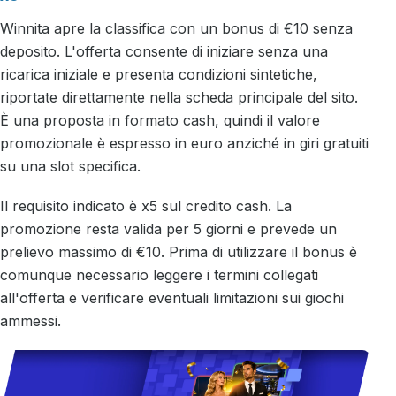
Winnita apre la classifica con un bonus di €10 senza
deposito. L'offerta consente di iniziare senza una
ricarica iniziale e presenta condizioni sintetiche,
riportate direttamente nella scheda principale del sito.
È una proposta in formato cash, quindi il valore
promozionale è espresso in euro anziché in giri gratuiti
su una slot specifica.
Il requisito indicato è x5 sul credito cash. La
promozione resta valida per 5 giorni e prevede un
prelievo massimo di €10. Prima di utilizzare il bonus è
comunque necessario leggere i termini collegati
all'offerta e verificare eventuali limitazioni sui giochi
ammessi.