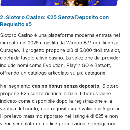
2. Slotoro Casino: €25 Senza Deposito con
Requisito x5
Slotoro Casino è una piattaforma moderna entrata nel
mercato nel 2025 e gestita da Wiraon B.V. con licenza
Curaçao. Il progetto propone più di 5.000 titoli tra slot,
giochi da tavolo e live casino. La selezione dei provider
include nomi come Evolution, Play'n GO e Betsoft,
offrendo un catalogo articolato su più categorie.
Nel segmento
casino bonus senza deposito
, Slotoro
propone €25 senza ricarica iniziale. Il bonus viene
indicato come disponibile dopo la registrazione e la
verifica del conto, con requisito x5 e validità di 5 giorni.
Il prelievo massimo riportato nel listing è di €25 e non
viene segnalato un codice promozionale obbligatorio.