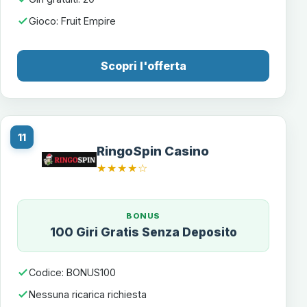
Gioco: Fruit Empire
Scopri l'offerta
11
RingoSpin Casino
★★★★☆
BONUS
100 Giri Gratis Senza Deposito
Codice: BONUS100
Nessuna ricarica richiesta