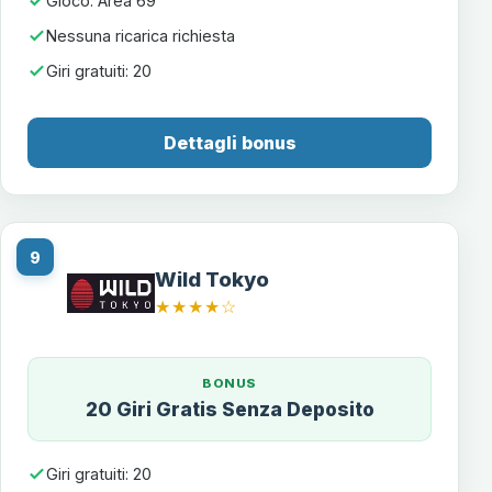
Gioco: Area 69
Nessuna ricarica richiesta
Giri gratuiti: 20
Dettagli bonus
9
Wild Tokyo
★★★★☆
BONUS
20 Giri Gratis Senza Deposito
Giri gratuiti: 20