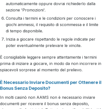
automaticamente oppure dovrai richiederlo dalla
sezione 'Promozioni'.
Consulta i termini e le condizioni per conoscere i
giochi ammessi, il requisito di scommessa e il limite
di tempo disponibile.
Inizia a giocare rispettando le regole indicate per
poter eventualmente prelevare le vincite.
È consigliabile leggere sempre attentamente i termini
prima di iniziare a giocare, in modo da non incorrere in
spiacevoli sorprese al momento del prelievo.
È Necessario Inviare Documenti per Ottenere il
Bonus Senza Deposito?
In molti casinò non AAMS non è necessario inviare
documenti per ricevere il bonus senza deposito,