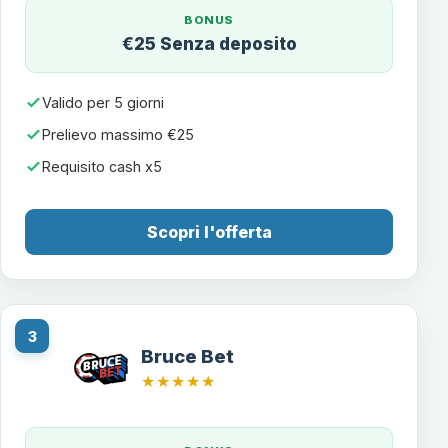
BONUS
€25 Senza deposito
Valido per 5 giorni
Prelievo massimo €25
Requisito cash x5
Scopri l'offerta
3
Bruce Bet
★★★★★