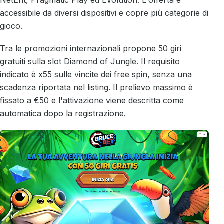
accessibile da diversi dispositivi e copre più categorie di
gioco.
Tra le promozioni internazionali propone 50 giri
gratuiti sulla slot Diamond of Jungle. Il requisito
indicato è x55 sulle vincite dei free spin, senza una
scadenza riportata nel listing. Il prelievo massimo è
fissato a €50 e l'attivazione viene descritta come
automatica dopo la registrazione.