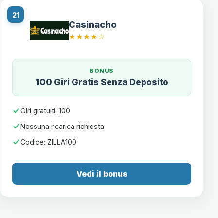
21
Casinacho
★★★★☆
BONUS
100 Giri Gratis Senza Deposito
Giri gratuiti: 100
Nessuna ricarica richiesta
Codice: ZILLA100
Vedi il bonus