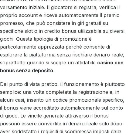
versamento iniziale. Il giocatore si registra, verifica il
proprio account e riceve automaticamente il premio
promesso, che può consistere in giri gratuiti su
specifiche slot o in credito bonus utilizzabile su diversi
giochi. Questa tipologia di promozione è
particolarmente apprezzata perché consente di
esplorare la piattaforma senza rischiare denaro reale,
soprattutto quando si sceglie un affidabile
casino con
bonus senza deposito
.
Dal punto di vista pratico, il funzionamento è piuttosto
semplice: una volta completata la registrazione e, in
alcuni casi, inserito un codice promozionale specifico,
il bonus viene accreditato automaticamente sul conto
di gioco. Le vincite generate attraverso il bonus
possono essere convertite in denaro reale solo dopo
aver soddisfatto i requisiti di scommessa imposti dalla