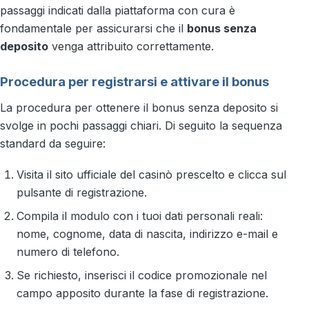
passaggi indicati dalla piattaforma con cura è
fondamentale per assicurarsi che il
bonus senza
deposito
venga attribuito correttamente.
Procedura per registrarsi e attivare il bonus
La procedura per ottenere il bonus senza deposito si
svolge in pochi passaggi chiari. Di seguito la sequenza
standard da seguire:
Visita il sito ufficiale del casinò prescelto e clicca sul
pulsante di registrazione.
Compila il modulo con i tuoi dati personali reali:
nome, cognome, data di nascita, indirizzo e-mail e
numero di telefono.
Se richiesto, inserisci il codice promozionale nel
campo apposito durante la fase di registrazione.