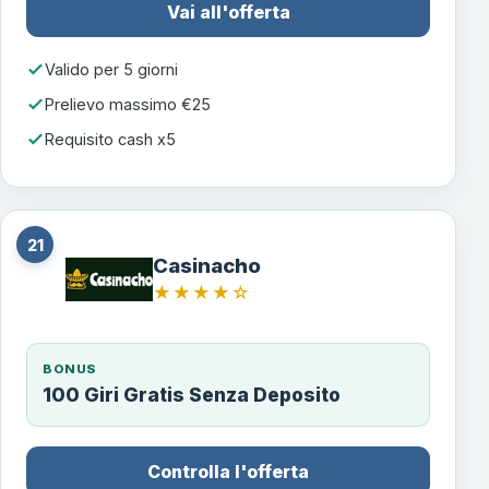
Vai all'offerta
Valido per 5 giorni
Prelievo massimo €25
Requisito cash x5
21
Casinacho
★★★★☆
BONUS
100 Giri Gratis Senza Deposito
Controlla l'offerta