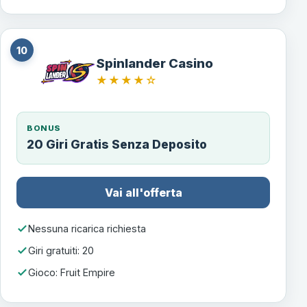
10
Spinlander Casino
★★★★☆
BONUS
20 Giri Gratis Senza Deposito
Vai all'offerta
Nessuna ricarica richiesta
Giri gratuiti: 20
Gioco: Fruit Empire