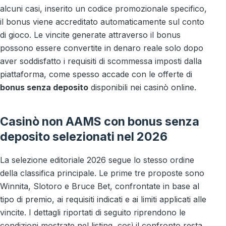
alcuni casi, inserito un codice promozionale specifico,
il bonus viene accreditato automaticamente sul conto
di gioco. Le vincite generate attraverso il bonus
possono essere convertite in denaro reale solo dopo
aver soddisfatto i requisiti di scommessa imposti dalla
piattaforma, come spesso accade con le offerte di
bonus senza deposito
disponibili nei casinò online.
Casinò non AAMS con bonus senza
deposito selezionati nel 2026
La selezione editoriale 2026 segue lo stesso ordine
della classifica principale. Le prime tre proposte sono
Winnita, Slotoro e Bruce Bet, confrontate in base al
tipo di premio, ai requisiti indicati e ai limiti applicati alle
vincite. I dettagli riportati di seguito riprendono le
condizioni mostrate nel listing, così il confronto resta