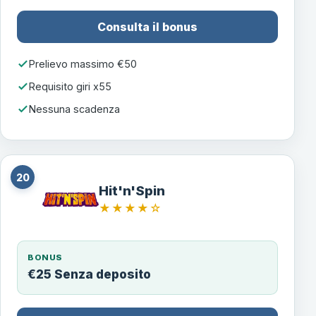
Consulta il bonus
Prelievo massimo €50
Requisito giri x55
Nessuna scadenza
20
Hit'n'Spin
★★★★☆
BONUS
€25 Senza deposito