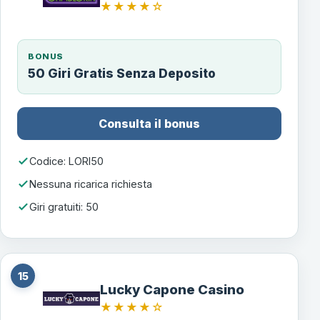
★★★★☆
BONUS
50 Giri Gratis Senza Deposito
Consulta il bonus
Codice: LORI50
Nessuna ricarica richiesta
Giri gratuiti: 50
15
Lucky Capone Casino
★★★★☆