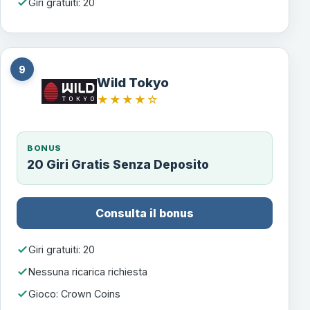
Giri gratuiti: 20
9
Wild Tokyo
★★★★☆
BONUS
20 Giri Gratis Senza Deposito
Consulta il bonus
Giri gratuiti: 20
Nessuna ricarica richiesta
Gioco: Crown Coins