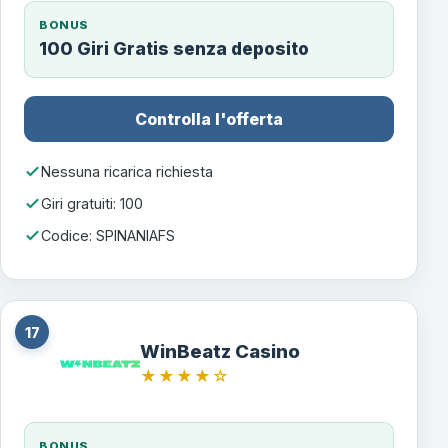
BONUS
100 Giri Gratis senza deposito
Controlla l'offerta
Nessuna ricarica richiesta
Giri gratuiti: 100
Codice: SPINANIAFS
17
WinBeatz Casino
★★★★☆
BONUS