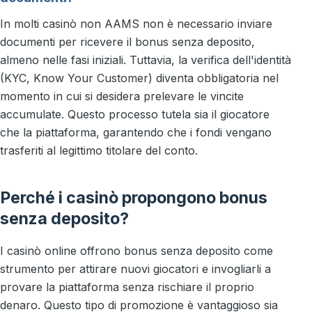
In molti casinò non AAMS non è necessario inviare
documenti per ricevere il bonus senza deposito,
almeno nelle fasi iniziali. Tuttavia, la verifica dell'identità
(KYC, Know Your Customer) diventa obbligatoria nel
momento in cui si desidera prelevare le vincite
accumulate. Questo processo tutela sia il giocatore
che la piattaforma, garantendo che i fondi vengano
trasferiti al legittimo titolare del conto.
Perché i casinò propongono bonus
senza deposito?
I casinò online offrono bonus senza deposito come
strumento per attirare nuovi giocatori e invogliarli a
provare la piattaforma senza rischiare il proprio
denaro. Questo tipo di promozione è vantaggioso sia