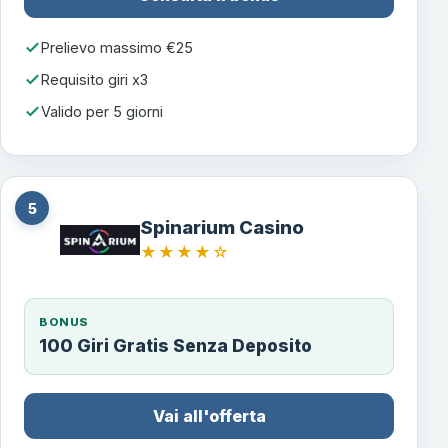
Prelievo massimo €25
Requisito giri x3
Valido per 5 giorni
5
Spinarium Casino
★★★★☆
BONUS
100 Giri Gratis Senza Deposito
Vai all'offerta