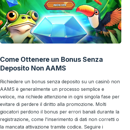
Come Ottenere un Bonus Senza
Deposito Non AAMS
Richiedere un bonus senza deposito su un casinò non
AAMS è generalmente un processo semplice e
veloce, ma richiede attenzione in ogni singola fase per
evitare di perdere il diritto alla promozione. Molti
giocatori perdono il bonus per errori banali durante la
registrazione, come l'inserimento di dati non corretti o
la mancata attivazione tramite codice. Seguire i