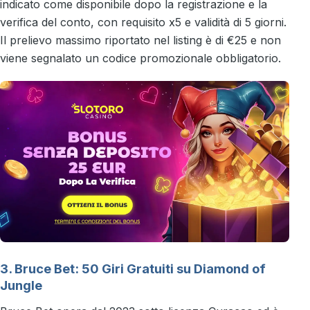
indicato come disponibile dopo la registrazione e la
verifica del conto, con requisito x5 e validità di 5 giorni.
Il prelievo massimo riportato nel listing è di €25 e non
viene segnalato un codice promozionale obbligatorio.
3. Bruce Bet: 50 Giri Gratuiti su Diamond of
Jungle