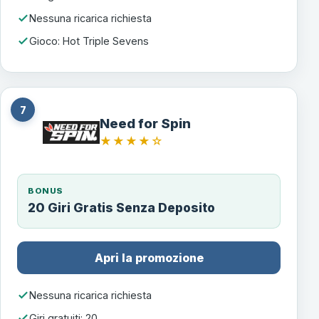
Nessuna ricarica richiesta
Gioco: Hot Triple Sevens
7
Need for Spin
★★★★☆
BONUS
20 Giri Gratis Senza Deposito
Apri la promozione
Nessuna ricarica richiesta
Giri gratuiti: 20