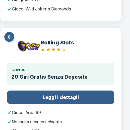
Gioco: Wild Joker's Diamonds
8
Rolling Slots
★★★★☆
BONUS
20 Giri Gratis Senza Deposito
Leggi i dettagli
Gioco: Area 69
Nessuna ricarica richiesta