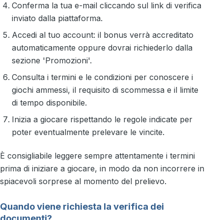
Conferma la tua e-mail cliccando sul link di verifica
inviato dalla piattaforma.
Accedi al tuo account: il bonus verrà accreditato
automaticamente oppure dovrai richiederlo dalla
sezione 'Promozioni'.
Consulta i termini e le condizioni per conoscere i
giochi ammessi, il requisito di scommessa e il limite
di tempo disponibile.
Inizia a giocare rispettando le regole indicate per
poter eventualmente prelevare le vincite.
È consigliabile leggere sempre attentamente i termini
prima di iniziare a giocare, in modo da non incorrere in
spiacevoli sorprese al momento del prelievo.
Quando viene richiesta la verifica dei
documenti?