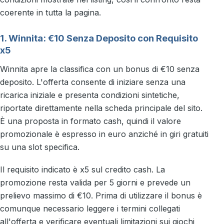
coerente in tutta la pagina.
1. Winnita: €10 Senza Deposito con Requisito
x5
Winnita apre la classifica con un bonus di €10 senza
deposito. L'offerta consente di iniziare senza una
ricarica iniziale e presenta condizioni sintetiche,
riportate direttamente nella scheda principale del sito.
È una proposta in formato cash, quindi il valore
promozionale è espresso in euro anziché in giri gratuiti
su una slot specifica.
Il requisito indicato è x5 sul credito cash. La
promozione resta valida per 5 giorni e prevede un
prelievo massimo di €10. Prima di utilizzare il bonus è
comunque necessario leggere i termini collegati
all'offerta e verificare eventuali limitazioni sui giochi