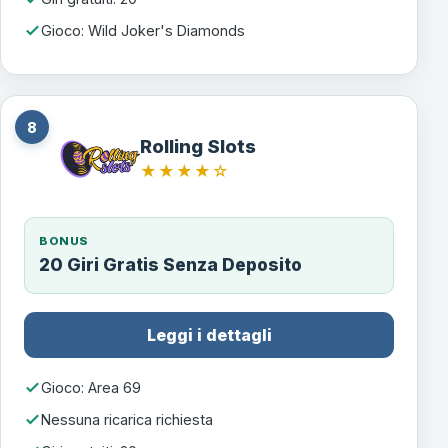
Gioco: Wild Joker's Diamonds
8
Rolling Slots
★★★★☆
BONUS
20 Giri Gratis Senza Deposito
Leggi i dettagli
Gioco: Area 69
Nessuna ricarica richiesta