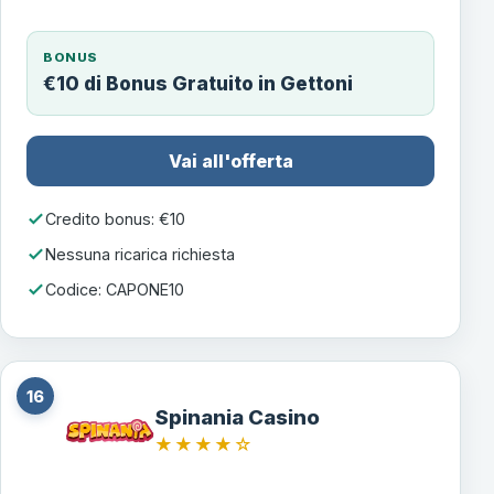
BONUS
€10 di Bonus Gratuito in Gettoni
Vai all'offerta
Credito bonus: €10
Nessuna ricarica richiesta
Codice: CAPONE10
16
Spinania Casino
★★★★☆