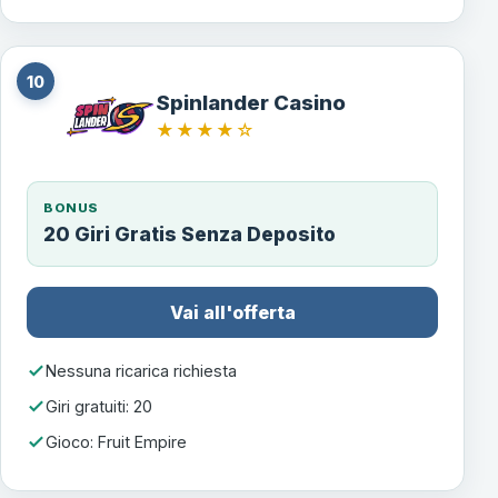
10
Spinlander Casino
★★★★☆
BONUS
20 Giri Gratis Senza Deposito
Vai all'offerta
Nessuna ricarica richiesta
Giri gratuiti: 20
Gioco: Fruit Empire