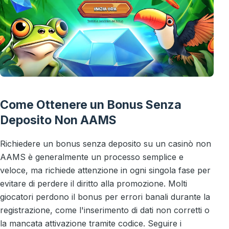
Come Ottenere un Bonus Senza
Deposito Non AAMS
Richiedere un bonus senza deposito su un casinò non
AAMS è generalmente un processo semplice e
veloce, ma richiede attenzione in ogni singola fase per
evitare di perdere il diritto alla promozione. Molti
giocatori perdono il bonus per errori banali durante la
registrazione, come l'inserimento di dati non corretti o
la mancata attivazione tramite codice. Seguire i