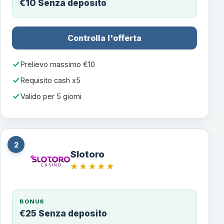
€10 Senza deposito
Controlla l'offerta
Prelievo massimo €10
Requisito cash x5
Valido per 5 giorni
2
Slotoro
★★★★★
BONUS
€25 Senza deposito