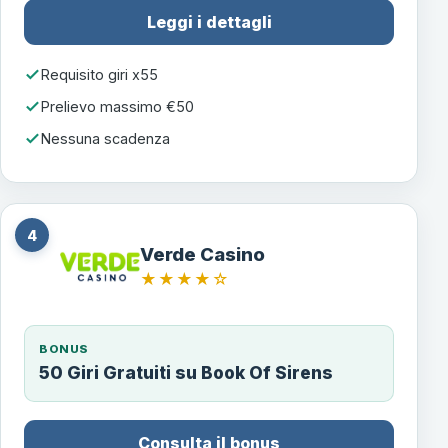
Leggi i dettagli
Requisito giri x55
Prelievo massimo €50
Nessuna scadenza
4
Verde Casino
★★★★☆
BONUS
50 Giri Gratuiti su Book Of Sirens
Consulta il bonus