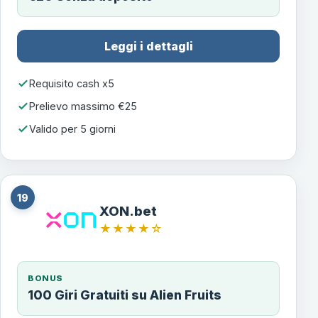
Leggi i dettagli
Requisito cash x5
Prelievo massimo €25
Valido per 5 giorni
19
XON.bet
★★★★☆
BONUS
100 Giri Gratuiti su Alien Fruits