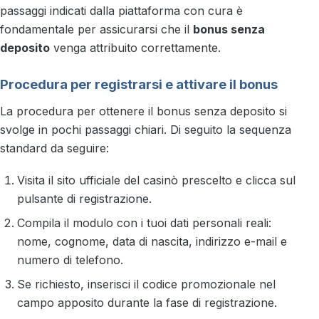
passaggi indicati dalla piattaforma con cura è
fondamentale per assicurarsi che il
bonus senza
deposito
venga attribuito correttamente.
Procedura per registrarsi e attivare il bonus
La procedura per ottenere il bonus senza deposito si
svolge in pochi passaggi chiari. Di seguito la sequenza
standard da seguire:
Visita il sito ufficiale del casinò prescelto e clicca sul
pulsante di registrazione.
Compila il modulo con i tuoi dati personali reali:
nome, cognome, data di nascita, indirizzo e-mail e
numero di telefono.
Se richiesto, inserisci il codice promozionale nel
campo apposito durante la fase di registrazione.