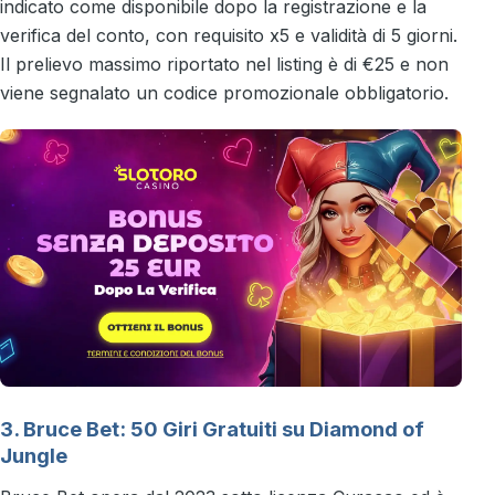
indicato come disponibile dopo la registrazione e la
verifica del conto, con requisito x5 e validità di 5 giorni.
Il prelievo massimo riportato nel listing è di €25 e non
viene segnalato un codice promozionale obbligatorio.
3. Bruce Bet: 50 Giri Gratuiti su Diamond of
Jungle