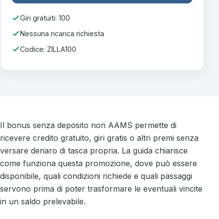
Giri gratuiti: 100
Nessuna ricarica richiesta
Codice: ZILLA100
Il bonus senza deposito non AAMS permette di
ricevere credito gratuito, giri gratis o altri premi senza
versare denaro di tasca propria. La guida chiarisce
come funziona questa promozione, dove può essere
disponibile, quali condizioni richiede e quali passaggi
servono prima di poter trasformare le eventuali vincite
in un saldo prelevabile.