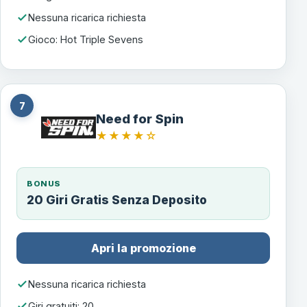
Nessuna ricarica richiesta
Gioco: Hot Triple Sevens
7
Need for Spin
★★★★☆
BONUS
20 Giri Gratis Senza Deposito
Apri la promozione
Nessuna ricarica richiesta
Giri gratuiti: 20