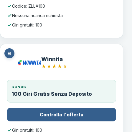
Codice: ZLLA100
Nessuna ricarica richiesta
Giri gratuiti: 100
6
Winnita
★★★★☆
BONUS
100 Giri Gratis Senza Deposito
Controlla l'offerta
Giri gratuiti: 100