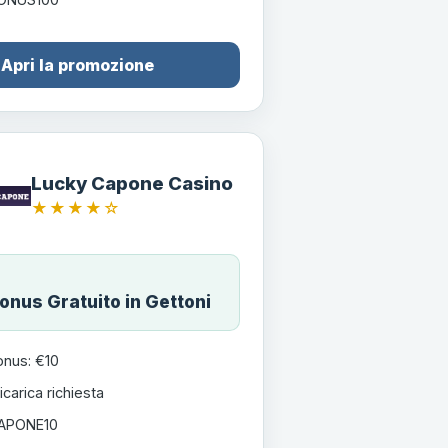
Apri la promozione
Lucky Capone Casino
★★★★☆
onus Gratuito in Gettoni
onus: €10
carica richiesta
CAPONE10