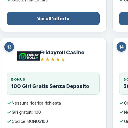
Vai all'offerta
13
14
Fridayroll Casino
★★★★☆
BONUS
B
100 Giri Gratis Senza Deposito
5
Nessuna ricarica richiesta
C
Giri gratuiti: 100
Ne
Codice: BONUS100
Gi