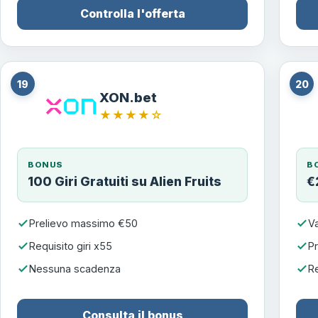
Controlla l'offerta
19
20
XON.bet
★★★★☆
BONUS
B
100 Giri Gratuiti su Alien Fruits
€
Prelievo massimo €50
Va
Requisito giri x55
P
Nessuna scadenza
R
Consulta il bonus