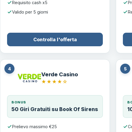
Requisito cash x5
P
Valido per 5 giorni
R
Controlla l'offerta
4
5
Verde Casino
★★★★☆
BONUS
B
50 Giri Gratuiti su Book Of Sirens
1
Prelievo massimo €25
C