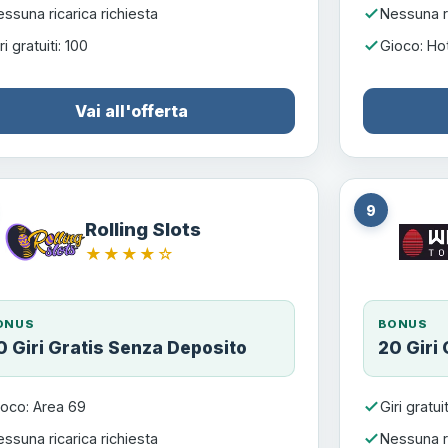
ssuna ricarica richiesta
Nessuna ri
ri gratuiti: 100
Gioco: Ho
Vai all'offerta
9
Rolling Slots
★★★★☆
ONUS
BONUS
0 Giri Gratis Senza Deposito
20 Giri
ioco: Area 69
Giri gratuit
ssuna ricarica richiesta
Nessuna ri