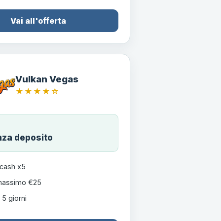
Vai all'offerta
Vulkan Vegas
★★★★☆
za deposito
 cash x5
 massimo €25
 5 giorni