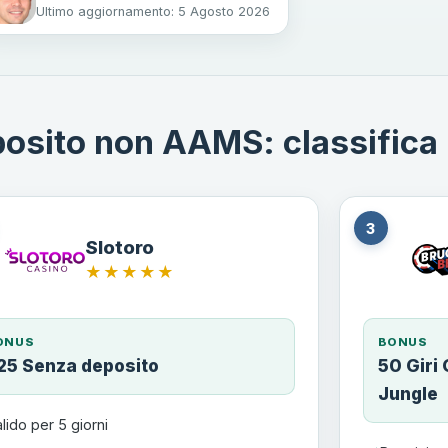
Ultimo aggiornamento: 5 Agosto 2026
osito non AAMS: classifica
3
Slotoro
★★★★★
ONUS
BONUS
25 Senza deposito
50 Giri 
Jungle
lido per 5 giorni