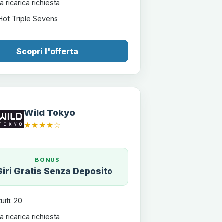
 ricarica richiesta
Hot Triple Sevens
Scopri l'offerta
Wild Tokyo
★★★★☆
BONUS
Giri Gratis Senza Deposito
uiti: 20
 ricarica richiesta