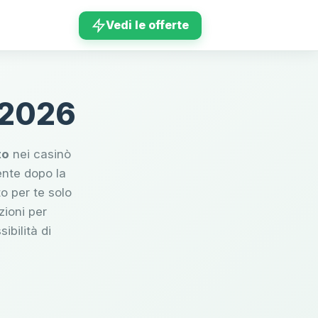
Vedi le offerte
 2026
to
nei casinò
ente dopo la
o per te solo
zioni per
ibilità di