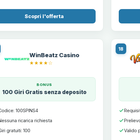
Scopri l'offerta
18
WinBeatz Casino
★★★★☆
BONUS
100 Giri Gratis senza deposito
Codice: 100SPINS4
Requisi
Nessuna ricarica richiesta
Prelie
Giri gratuiti: 100
Valido 