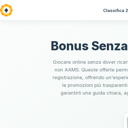
Classifica 
Bonus Senza
Giocare online senza dover ricari
non AAMS. Queste offerte perme
registrazione, offrendo un'esperi
le promozioni più trasparent
garantirti una guida chiara, a