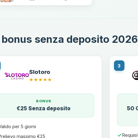
a bonus senza deposito 2026
3
Slotoro
★★★★★
BONUS
€25 Senza deposito
50 G
Valido per 5 giorni
Requisi
Prelievo massimo €25