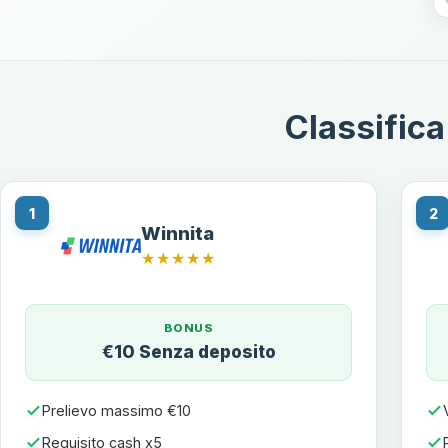
Classific
1
2
Winnita
★★★★★
BONUS
€10 Senza deposito
Prelievo massimo €10
Requisito cash x5