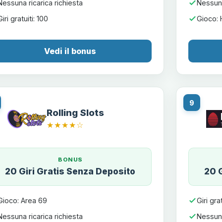
Nessuna ricarica richiesta
Nessuna
Giri gratuiti: 100
Gioco: 
Vedi il bonus
9
Rolling Slots
★★★★☆
BONUS
20 Giri Gratis Senza Deposito
20 
Gioco: Area 69
Giri grat
Nessuna ricarica richiesta
Nessuna