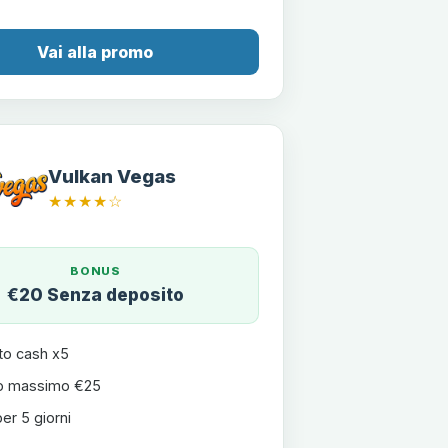
Vai alla promo
Vulkan Vegas
★★★★☆
BONUS
€20 Senza deposito
to cash x5
vo massimo €25
per 5 giorni