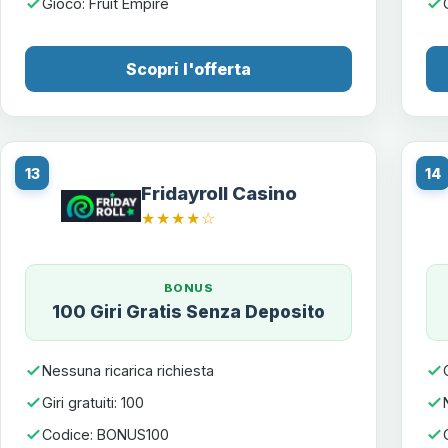
Gioco: Fruit Empire
Scopri l'offerta
13
14
Fridayroll Casino
★★★★☆
BONUS
100 Giri Gratis Senza Deposito
Nessuna ricarica richiesta
Giri gratuiti: 100
Codice: BONUS100