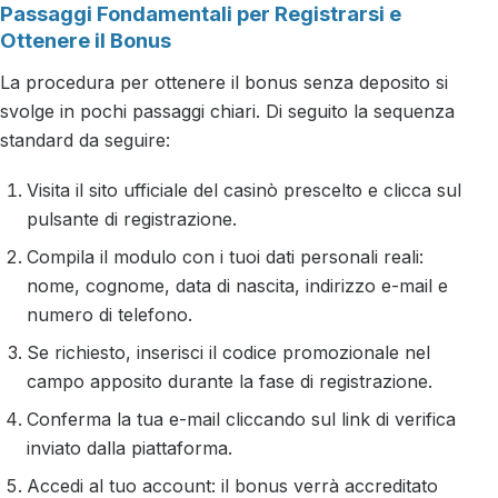
Passaggi Fondamentali per Registrarsi e
Ottenere il Bonus
La procedura per ottenere il bonus senza deposito si
svolge in pochi passaggi chiari. Di seguito la sequenza
standard da seguire:
Visita il sito ufficiale del casinò prescelto e clicca sul
pulsante di registrazione.
Compila il modulo con i tuoi dati personali reali:
nome, cognome, data di nascita, indirizzo e-mail e
numero di telefono.
Se richiesto, inserisci il codice promozionale nel
campo apposito durante la fase di registrazione.
Conferma la tua e-mail cliccando sul link di verifica
inviato dalla piattaforma.
Accedi al tuo account: il bonus verrà accreditato