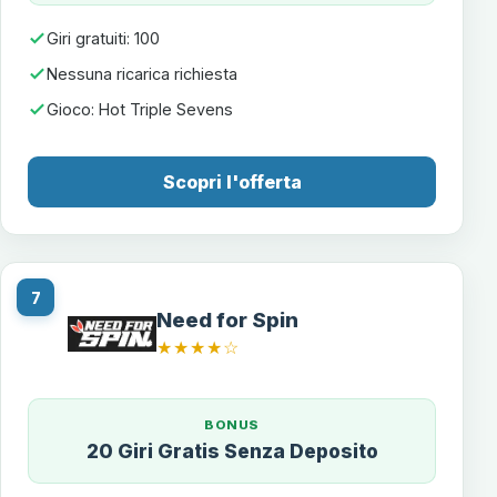
Giri gratuiti: 100
Nessuna ricarica richiesta
Gioco: Hot Triple Sevens
Scopri l'offerta
7
Need for Spin
★★★★☆
BONUS
20 Giri Gratis Senza Deposito