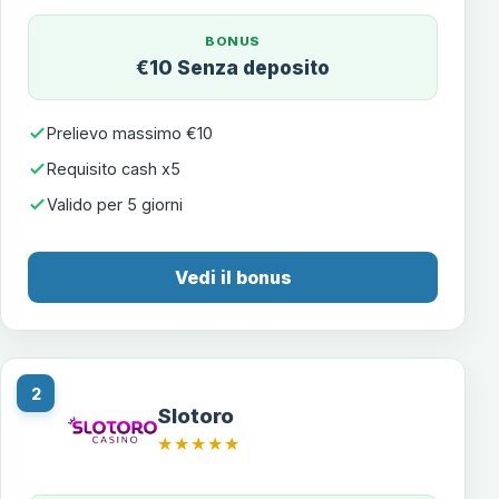
BONUS
€10 Senza deposito
Prelievo massimo €10
Requisito cash x5
Valido per 5 giorni
Vedi il bonus
2
Slotoro
★★★★★