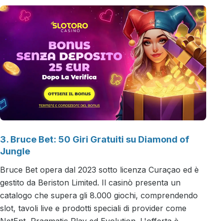
3. Bruce Bet: 50 Giri Gratuiti su Diamond of
Jungle
Bruce Bet opera dal 2023 sotto licenza Curaçao ed è
gestito da Beriston Limited. Il casinò presenta un
catalogo che supera gli 8.000 giochi, comprendendo
slot, tavoli live e prodotti speciali di provider come
NetEnt, Pragmatic Play ed Evolution. L'offerta è