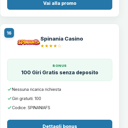
Vai alla promo
16
Spinania Casino
★★★★☆
BONUS
100 Giri Gratis senza deposito
Nessuna ricarica richiesta
Giri gratuiti: 100
Codice: SPINANIAFS
Dettagli bonus