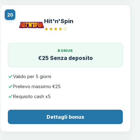
20
Hit'n'Spin
★★★★☆
BONUS
€25 Senza deposito
Valido per 5 giorni
Prelievo massimo €25
Requisito cash x5
Dettagli bonus