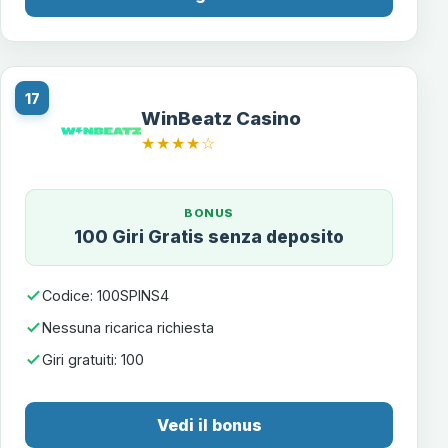
17
WinBeatz Casino
★★★★☆
BONUS
100 Giri Gratis senza deposito
Codice: 100SPINS4
Nessuna ricarica richiesta
Giri gratuiti: 100
Vedi il bonus