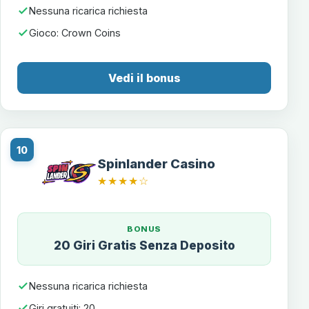
Nessuna ricarica richiesta
Gioco: Crown Coins
Vedi il bonus
10
Spinlander Casino
★★★★☆
BONUS
20 Giri Gratis Senza Deposito
Nessuna ricarica richiesta
Giri gratuiti: 20