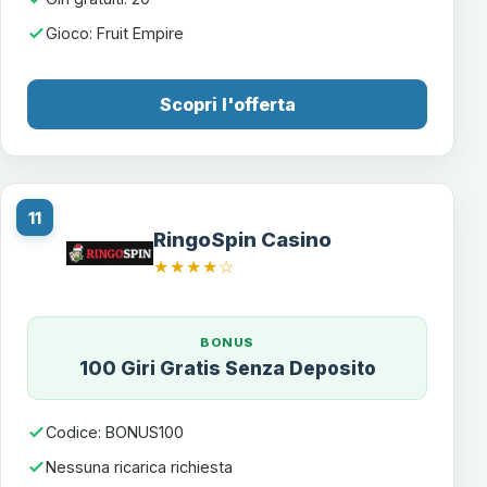
Gioco: Fruit Empire
Scopri l'offerta
11
RingoSpin Casino
★★★★☆
BONUS
100 Giri Gratis Senza Deposito
Codice: BONUS100
Nessuna ricarica richiesta