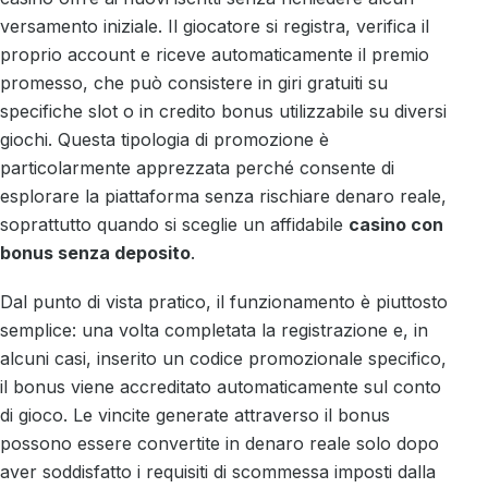
versamento iniziale. Il giocatore si registra, verifica il
proprio account e riceve automaticamente il premio
promesso, che può consistere in giri gratuiti su
specifiche slot o in credito bonus utilizzabile su diversi
giochi. Questa tipologia di promozione è
particolarmente apprezzata perché consente di
esplorare la piattaforma senza rischiare denaro reale,
soprattutto quando si sceglie un affidabile
casino con
bonus senza deposito
.
Dal punto di vista pratico, il funzionamento è piuttosto
semplice: una volta completata la registrazione e, in
alcuni casi, inserito un codice promozionale specifico,
il bonus viene accreditato automaticamente sul conto
di gioco. Le vincite generate attraverso il bonus
possono essere convertite in denaro reale solo dopo
aver soddisfatto i requisiti di scommessa imposti dalla