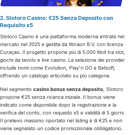
2. Slotoro Casino: €25 Senza Deposito con
Requisito x5
Slotoro Casino è una piattaforma moderna entrata nel
mercato nel 2025 e gestita da Wiraon B.V. con licenza
Curaçao. Il progetto propone più di 5.000 titoli tra slot,
giochi da tavolo e live casino. La selezione dei provider
include nomi come Evolution, Play'n GO e Betsoft,
offrendo un catalogo articolato su più categorie.
Nel segmento
casino bonus senza deposito
, Slotoro
propone €25 senza ricarica iniziale. Il bonus viene
indicato come disponibile dopo la registrazione e la
verifica del conto, con requisito x5 e validità di 5 giorni.
Il prelievo massimo riportato nel listing è di €25 e non
viene segnalato un codice promozionale obbligatorio.