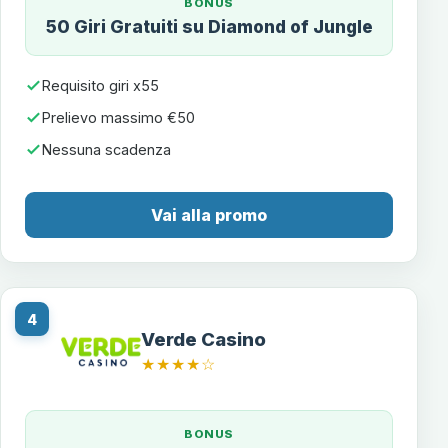
BONUS
50 Giri Gratuiti su Diamond of Jungle
Requisito giri x55
Prelievo massimo €50
Nessuna scadenza
Vai alla promo
4
Verde Casino
★★★★☆
BONUS