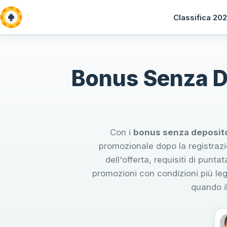
Classifica 20
Bonus Senza D
Con i
bonus senza deposit
promozionale dopo la registrazi
dell'offerta, requisiti di punt
promozioni con condizioni più leg
quando i