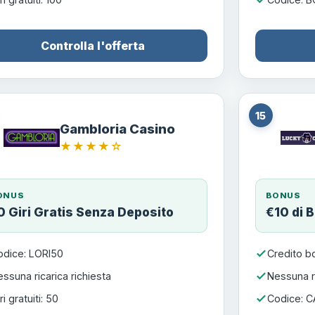
Controlla l'offerta
15
Gambloria Casino
★★★★☆
ONUS
BONUS
0 Giri Gratis Senza Deposito
€10 di B
odice: LORI50
Credito b
ssuna ricarica richiesta
Nessuna ri
ri gratuiti: 50
Codice: 