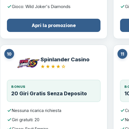
Gioco: Wild Joker's Diamonds
Gi
Apri la promozione
10
11
Spinlander Casino
★★★★☆
BONUS
B
20 Giri Gratis Senza Deposito
1
Nessuna ricarica richiesta
C
Giri gratuiti: 20
Ne
Gioco: Fruit Empire
Gi