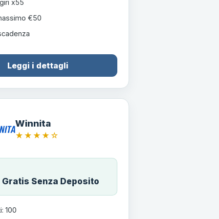
giri x55
 massimo €50
scadenza
Leggi i dettagli
Winnita
★★★★☆
i Gratis Senza Deposito
i: 100