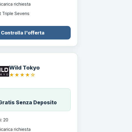
carica richiesta
t Triple Sevens
Controlla l'offerta
Wild Tokyo
★★★★☆
 Gratis Senza Deposito
i: 20
carica richiesta