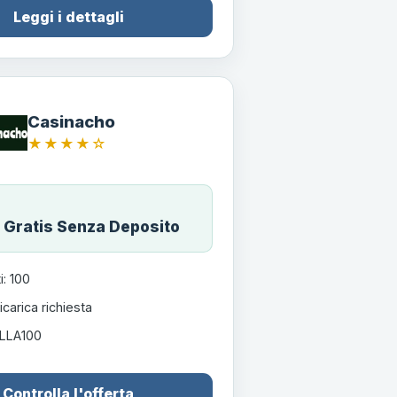
Leggi i dettagli
Casinacho
★★★★☆
i Gratis Senza Deposito
i: 100
carica richiesta
ILLA100
Controlla l'offerta