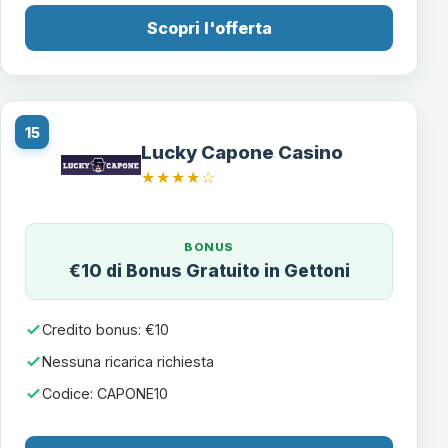
Scopri l'offerta
15
Lucky Capone Casino
★★★★☆
BONUS
€10 di Bonus Gratuito in Gettoni
Credito bonus: €10
Nessuna ricarica richiesta
Codice: CAPONE10