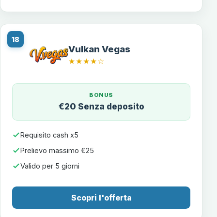
18
Vulkan Vegas
★★★★☆
BONUS
€20 Senza deposito
Requisito cash x5
Prelievo massimo €25
Valido per 5 giorni
Scopri l'offerta