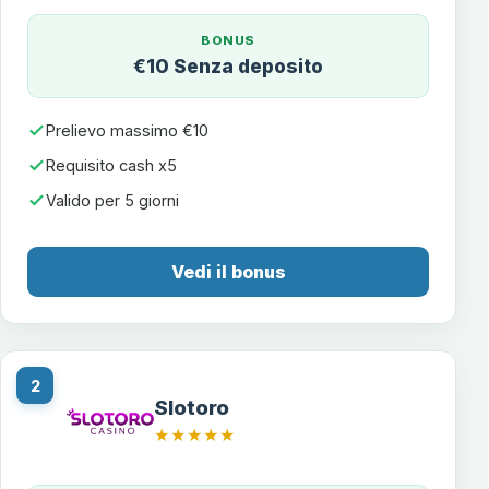
BONUS
€10 Senza deposito
Prelievo massimo €10
Requisito cash x5
Valido per 5 giorni
Vedi il bonus
2
Slotoro
★★★★★