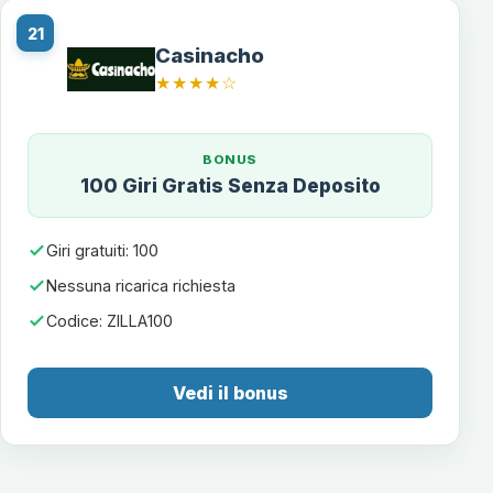
21
Casinacho
★★★★☆
BONUS
100 Giri Gratis Senza Deposito
Giri gratuiti: 100
Nessuna ricarica richiesta
Codice: ZILLA100
Vedi il bonus