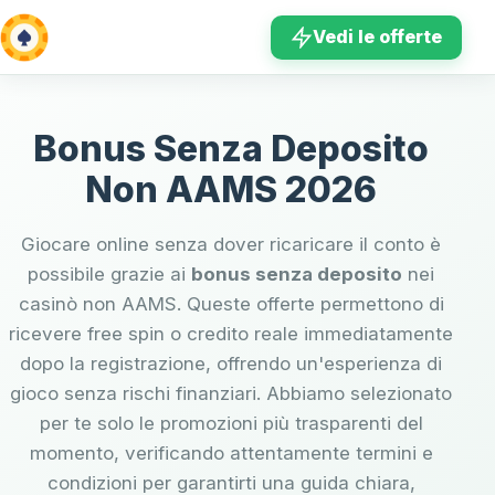
Vedi le offerte
Bonus Senza Deposito
Non AAMS 2026
Giocare online senza dover ricaricare il conto è
possibile grazie ai
bonus senza deposito
nei
casinò non AAMS. Queste offerte permettono di
ricevere free spin o credito reale immediatamente
dopo la registrazione, offrendo un'esperienza di
gioco senza rischi finanziari. Abbiamo selezionato
per te solo le promozioni più trasparenti del
momento, verificando attentamente termini e
condizioni per garantirti una guida chiara,