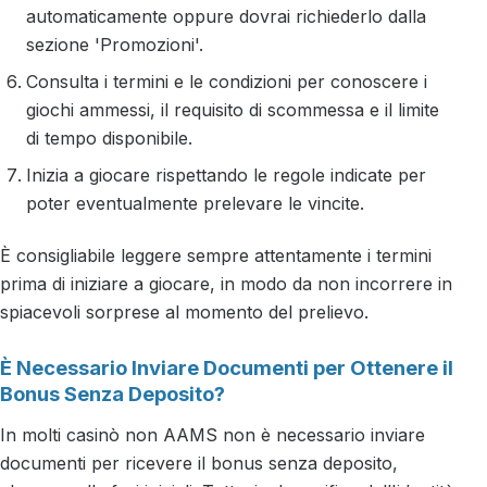
automaticamente oppure dovrai richiederlo dalla
sezione 'Promozioni'.
Consulta i termini e le condizioni per conoscere i
giochi ammessi, il requisito di scommessa e il limite
di tempo disponibile.
Inizia a giocare rispettando le regole indicate per
poter eventualmente prelevare le vincite.
È consigliabile leggere sempre attentamente i termini
prima di iniziare a giocare, in modo da non incorrere in
spiacevoli sorprese al momento del prelievo.
È Necessario Inviare Documenti per Ottenere il
Bonus Senza Deposito?
In molti casinò non AAMS non è necessario inviare
documenti per ricevere il bonus senza deposito,