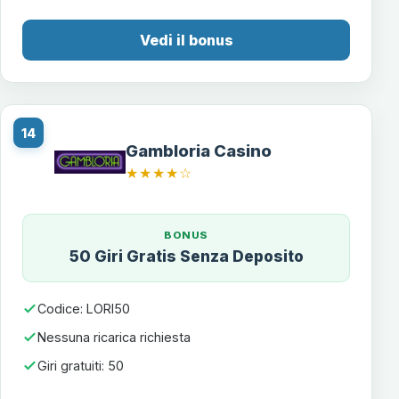
Vedi il bonus
14
Gambloria Casino
★★★★☆
BONUS
50 Giri Gratis Senza Deposito
Codice: LORI50
Nessuna ricarica richiesta
Giri gratuiti: 50