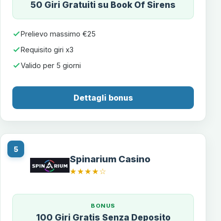
50 Giri Gratuiti su Book Of Sirens
Prelievo massimo €25
Requisito giri x3
Valido per 5 giorni
Dettagli bonus
5
Spinarium Casino
★★★★☆
BONUS
100 Giri Gratis Senza Deposito