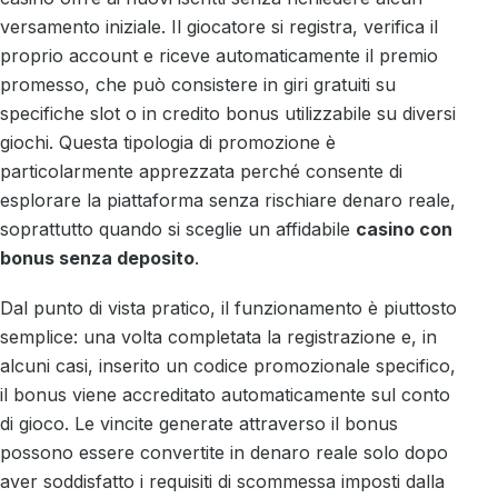
versamento iniziale. Il giocatore si registra, verifica il
proprio account e riceve automaticamente il premio
promesso, che può consistere in giri gratuiti su
specifiche slot o in credito bonus utilizzabile su diversi
giochi. Questa tipologia di promozione è
particolarmente apprezzata perché consente di
esplorare la piattaforma senza rischiare denaro reale,
soprattutto quando si sceglie un affidabile
casino con
bonus senza deposito
.
Dal punto di vista pratico, il funzionamento è piuttosto
semplice: una volta completata la registrazione e, in
alcuni casi, inserito un codice promozionale specifico,
il bonus viene accreditato automaticamente sul conto
di gioco. Le vincite generate attraverso il bonus
possono essere convertite in denaro reale solo dopo
aver soddisfatto i requisiti di scommessa imposti dalla