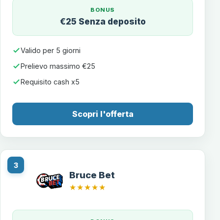
BONUS
€25 Senza deposito
Valido per 5 giorni
Prelievo massimo €25
Requisito cash x5
Scopri l'offerta
3
Bruce Bet
★★★★★