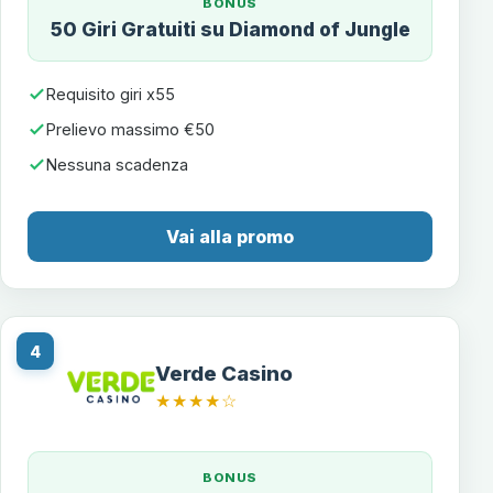
BONUS
50 Giri Gratuiti su Diamond of Jungle
Requisito giri x55
Prelievo massimo €50
Nessuna scadenza
Vai alla promo
4
Verde Casino
★★★★☆
BONUS