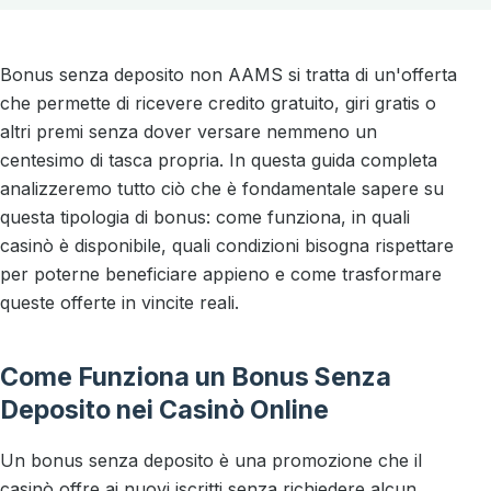
Bonus senza deposito non AAMS si tratta di un'offerta
che permette di ricevere credito gratuito, giri gratis o
altri premi senza dover versare nemmeno un
centesimo di tasca propria. In questa guida completa
analizzeremo tutto ciò che è fondamentale sapere su
questa tipologia di bonus: come funziona, in quali
casinò è disponibile, quali condizioni bisogna rispettare
per poterne beneficiare appieno e come trasformare
queste offerte in vincite reali.
Come Funziona un Bonus Senza
Deposito nei Casinò Online
Un bonus senza deposito è una promozione che il
casinò offre ai nuovi iscritti senza richiedere alcun