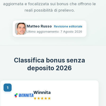
aggiornata e focalizzata sui bonus che offrono le
reali possibilità di prelievo.
Matteo Russo
Revisione editoriale
Ultimo aggiornamento: 7 Agosto 2026
Classifica bonus senza
deposito 2026
1
Winnita
★★★★★