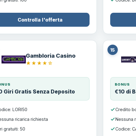
Controlla l'offerta
15
Gambloria Casino
★★★★☆
ONUS
BONUS
0 Giri Gratis Senza Deposito
€10 di B
odice: LORI50
Credito b
ssuna ricarica richiesta
Nessuna ri
ri gratuiti: 50
Codice: 