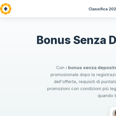
Classifica 20
Bonus Senza D
Con i
bonus senza deposit
promozionale dopo la registrazi
dell'offerta, requisiti di punt
promozioni con condizioni più leg
quando i