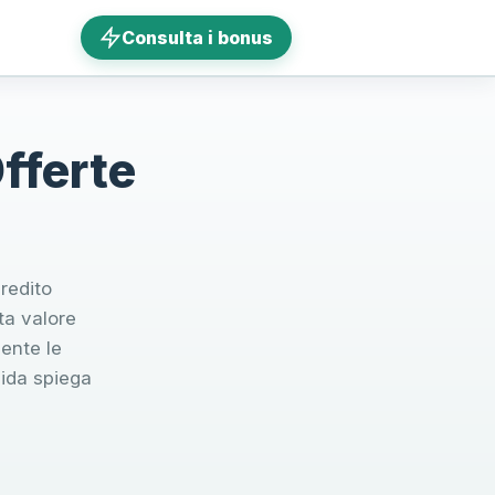
Consulta i bonus
fferte
redito
ta valore
mente le
uida spiega