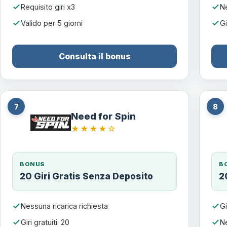
Requisito giri x3
Ne
Valido per 5 giorni
Gi
Consulta il bonus
7
8
Need for Spin
★★★★☆
BONUS
B
20 Giri Gratis Senza Deposito
2
Nessuna ricarica richiesta
G
Giri gratuiti: 20
Ne