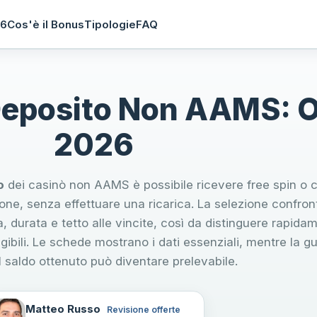
26
Cos'è il Bonus
Tipologie
FAQ
eposito Non AAMS: O
2026
o
dei casinò non AAMS è possibile ricevere free spin o c
one, senza effettuare una ricarica. La selezione confron
ata, durata e tetto alle vincite, così da distinguere rapida
gibili. Le schede mostrano i dati essenziali, mentre la g
l saldo ottenuto può diventare prelevabile.
Matteo Russo
Revisione offerte