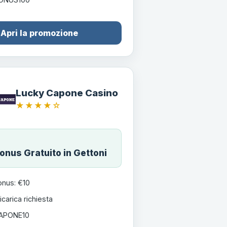
Apri la promozione
Lucky Capone Casino
★★★★☆
onus Gratuito in Gettoni
onus: €10
carica richiesta
CAPONE10