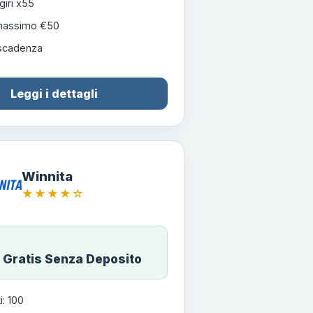
giri x55
 massimo €50
scadenza
Leggi i dettagli
Winnita
★★★★☆
i Gratis Senza Deposito
i: 100