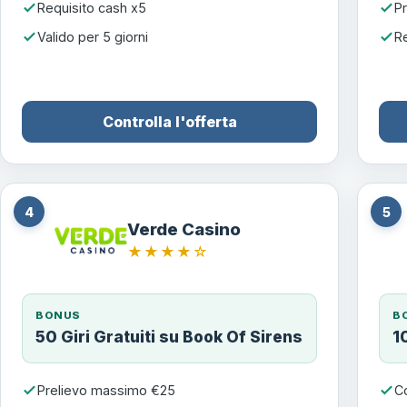
Requisito cash x5
P
Valido per 5 giorni
R
Controlla l'offerta
4
5
Verde Casino
★★★★☆
BONUS
B
50 Giri Gratuiti su Book Of Sirens
1
Prelievo massimo €25
C