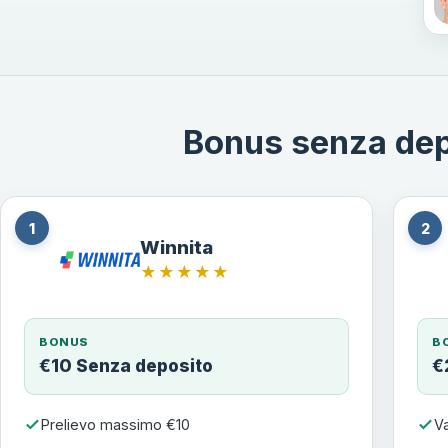
Bonus senza dep
1
2
Winnita
★★★★★
BONUS
B
€10 Senza deposito
€
Prelievo massimo €10
Va