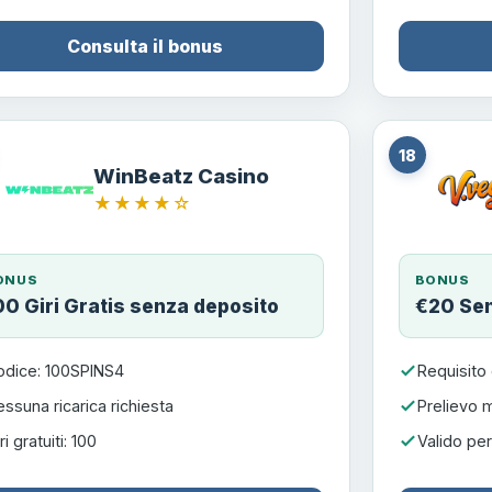
Consulta il bonus
18
WinBeatz Casino
★★★★☆
ONUS
BONUS
00 Giri Gratis senza deposito
€20 Sen
odice: 100SPINS4
Requisito
ssuna ricarica richiesta
Prelievo
ri gratuiti: 100
Valido per