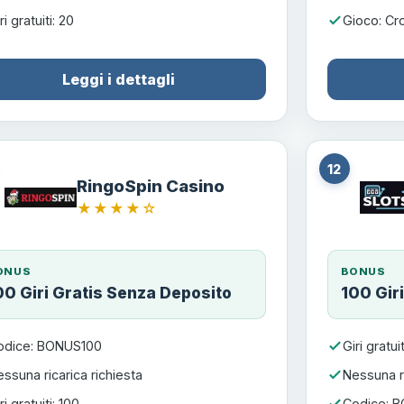
ri gratuiti: 20
Gioco: Cr
Leggi i dettagli
12
RingoSpin Casino
★★★★☆
ONUS
BONUS
00 Giri Gratis Senza Deposito
100 Gir
odice: BONUS100
Giri gratuit
ssuna ricarica richiesta
Nessuna ri
ri gratuiti: 100
Codice: 