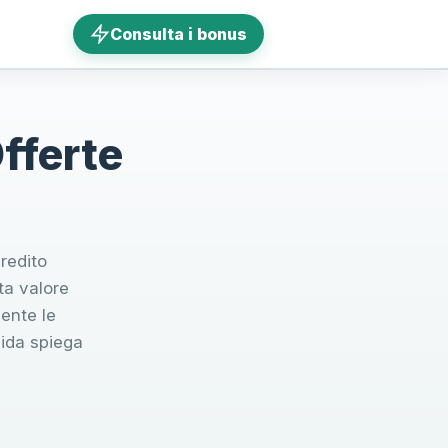
Consulta i bonus
fferte
redito
ta valore
mente le
uida spiega