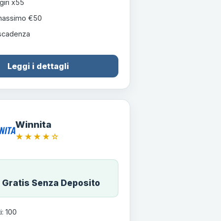
giri x55
 massimo €50
scadenza
Leggi i dettagli
Winnita
★★★★☆
i Gratis Senza Deposito
i: 100