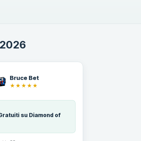
 2026
Bruce Bet
★★★★★
Gratuiti su Diamond of