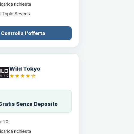
carica richiesta
t Triple Sevens
Controlla l'offerta
Wild Tokyo
★★★★☆
 Gratis Senza Deposito
i: 20
carica richiesta