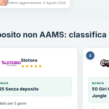
Ultimo aggiornamento: 5 Agosto 2026
osito non AAMS: classifica
3
Slotoro
★★★★★
ONUS
BONUS
25 Senza deposito
50 Giri 
Jungle
lido per 5 giorni