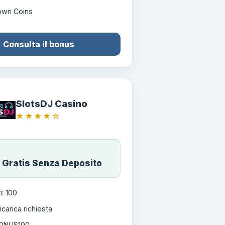
own Coins
Consulta il bonus
SlotsDJ Casino
★★★★☆
i Gratis Senza Deposito
i: 100
carica richiesta
BONUS100