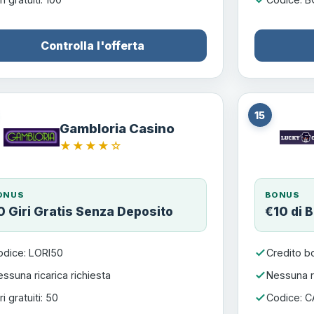
Controlla l'offerta
15
Gambloria Casino
★★★★☆
ONUS
BONUS
0 Giri Gratis Senza Deposito
€10 di B
odice: LORI50
Credito b
ssuna ricarica richiesta
Nessuna ri
ri gratuiti: 50
Codice: 