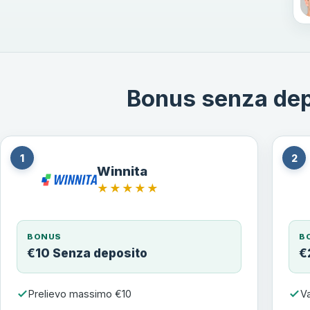
Bonus senza dep
1
2
Winnita
★★★★★
BONUS
B
€10 Senza deposito
€
Prelievo massimo €10
Va